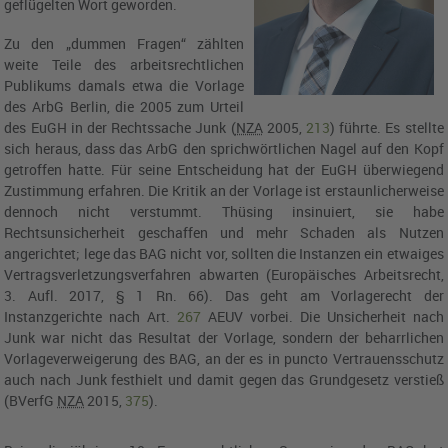
geflügelten Wort geworden.
Zu den „dummen Fragen“ zählten
weite Teile des arbeitsrechtlichen
Publikums damals etwa die Vorlage
des
ArbG Berlin
, die 2005 zum Urteil
des
EuGH
in der Rechtssache Junk (
NZA
2005,
213
) führte. Es stellte
sich heraus, dass das ArbG den sprichwörtlichen Nagel auf den Kopf
getroffen hatte. Für seine Entscheidung hat der
EuGH
überwiegend
Zustimmung erfahren. Die Kritik an der Vorlage ist erstaunlicherweise
dennoch nicht verstummt. Thüsing insinuiert, sie habe
Rechtsunsicherheit geschaffen und mehr Schaden als Nutzen
angerichtet; lege das
BAG
nicht vor, sollten die Instanzen ein etwaiges
Vertragsverletzungsverfahren abwarten (Europäisches Arbeitsrecht,
3. Aufl. 2017, § 1 Rn. 66). Das geht am Vorlagerecht der
Instanzgerichte nach
Art.
267
AEUV
vorbei. Die Unsicherheit nach
Junk war nicht das Resultat der Vorlage, sondern der beharrlichen
Vorlageverweigerung des
BAG
, an der es in puncto Vertrauensschutz
auch nach Junk festhielt und damit gegen das Grundgesetz verstieß
(
BVerfG
NZA
2015,
375
).