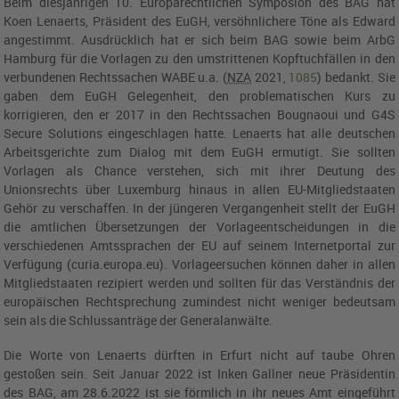
Beim diesjährigen 10. Europarechtlichen Symposion des
BAG
hat
Koen Lenaerts, Präsident des
EuGH
, versöhnlichere Töne als Edward
angestimmt. Ausdrücklich hat er sich beim
BAG
sowie beim
ArbG
Hamburg
für die Vorlagen zu den umstrittenen Kopftuchfällen in den
verbundenen Rechtssachen WABE u.a. (
NZA
2021,
1085
) bedankt. Sie
gaben dem
EuGH
Gelegenheit, den problematischen Kurs zu
korrigieren, den er 2017 in den Rechtssachen Bougnaoui und G4S
Secure Solutions eingeschlagen hatte. Lenaerts hat alle deutschen
Arbeitsgerichte zum Dialog mit dem
EuGH
ermutigt. Sie sollten
Vorlagen als Chance verstehen, sich mit ihrer Deutung des
Unionsrechts über Luxemburg hinaus in allen EU-Mitgliedstaaten
Gehör zu verschaffen. In der jüngeren Vergangenheit stellt der
EuGH
die amtlichen Übersetzungen der Vorlageentscheidungen in die
verschiedenen Amtssprachen der EU auf seinem Internetportal zur
Verfügung (curia.europa.eu). Vorlageersuchen können daher in allen
Mitgliedstaaten rezipiert werden und sollten für das Verständnis der
europäischen Rechtsprechung zumindest nicht weniger bedeutsam
sein als die Schlussanträge der Generalanwälte.
Die Worte von Lenaerts dürften in Erfurt nicht auf taube Ohren
gestoßen sein. Seit Januar 2022 ist Inken Gallner neue Präsidentin
des
BAG, am 28.6.2022
ist sie förmlich in ihr neues Amt eingeführt