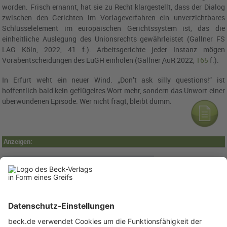
worden. Frisch ernannt, hat sie zu Recht klargestellt, dass der Dialog
zwischen den Gerichten im Vorlageverfahren ein unverzichtbares
Schlüsselelement im europäischen Gerichtssystem ist, das die
einheitliche Auslegung des Unionsrechts gewährleistet (Gallner FS
LAG Köln
, 2022, 41 f.). Arbeitsgerichte jeder Instanz mögen
Vorabentscheidungen des
EuGH
einholen (Gallner
AuR
2022,
165
f.).
In Erfurt weht ein neuer Wind. „Don’t ask silly questions!“ ist
hoffentlich bald kein geflügeltes Wort mehr, sondern das Unwort einer
überwundenen Episode. Wer nicht fragt, bleibt dumm.
Anzeigen: