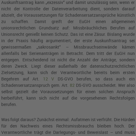
Auskunftsantrag kann „exzessiv“ und damit unzulässig sein, wenn er
nicht der Kontrolle der Datenverarbeitung dient, sondern darauf
abzielt, die Voraussetzungen für Schadensersatzansprüche künstlich
zu schaffen. Damit greift der
EuGH
einen allgemeinen
unionsrechtlichen Grundsatz auf: Missbräuchliches Berufen auf
Unionsrecht genießt keinen Schutz. Das ist eine Zäsur. Bislang wurde
in der Praxis häufig argumentiert, der erste Auskunftsantrag sei
gewissermaßen „sakrosankt“ – Missbrauchseinwände kämen
allenfalls bei Serienanträgen in Betracht. Dem tritt der
EuGH
nun
entgegen. Entscheidend ist nicht die Anzahl der Anträge, sondern
deren Zweck. Liegt dieser außerhalb der datenschutzrechtlichen
Zielsetzung, kann sich der Verantwortliche bereits beim ersten
Begehren auf
Art.
12
V
DS-GVO
berufen, so dass auch ein
Schadensersatzanspruch gem.
Art.
82
DS-GVO
ausscheidet. Wer also
selbst gezielt die Voraussetzungen für einen solchen Anspruch
herbeiführt, kann sich nicht auf die vorgesehenen Rechtsfolgen
berufen.
Was folgt daraus? Zunächst einmal: Aufatmen ist verfrüht. Die Hürden
für den Nachweis eines Rechtsmissbrauchs bleiben hoch. Der
Verantwortliche trägt die Darlegungs- und Beweislast – und muss