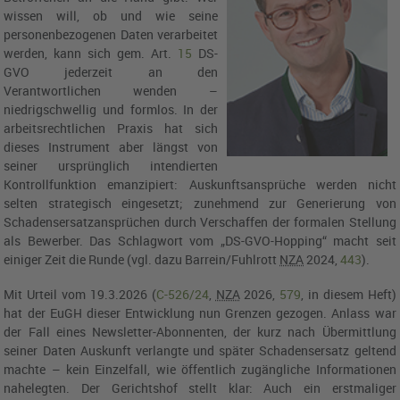
wissen will, ob und wie seine
personenbezogenen Daten verarbeitet
werden, kann sich gem.
Art.
15
DS-
GVO
jederzeit an den
Verantwortlichen wenden –
niedrigschwellig und formlos. In der
arbeitsrechtlichen Praxis hat sich
dieses Instrument aber längst von
seiner ursprünglich intendierten
Kontrollfunktion emanzipiert: Auskunftsansprüche werden nicht
selten strategisch eingesetzt; zunehmend zur Generierung von
Schadensersatzansprüchen durch Verschaffen der formalen Stellung
als Bewerber. Das Schlagwort vom „DS-GVO-Hopping“ macht seit
einiger Zeit die Runde (vgl. dazu Barrein/Fuhlrott
NZA
2024,
443
).
Mit
Urteil vom 19.3.2026 (
C-526/24
,
NZA
2026,
579
, in diesem Heft)
hat der
EuGH
dieser Entwicklung nun Grenzen gezogen. Anlass war
der Fall eines Newsletter-Abonnenten, der kurz nach Übermittlung
seiner Daten Auskunft verlangte und später Schadensersatz geltend
machte – kein Einzelfall, wie öffentlich zugängliche Informationen
nahelegten. Der Gerichtshof stellt klar: Auch ein erstmaliger