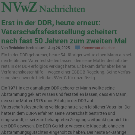
Erst in der DDR, heute erneut:
Vaterschaftsfeststellung scheitert
nach fast 50 Jahren zum zweiten Mal
Von Redaktion beck-aktuell | Aug 26, 2025
Kommentar abgeben
Ein in der DDR ge­bo­re­ner, heute 54-Jäh­ri­ger woll­te einen Mann als sei­
nen leib­li­chen Vater fest­stel­len las­sen, den seine Mut­ter des­halb be­
reits in der DDR er­folg­los ver­klagt hatte. Er bekam dafür aber keine
Ver­fah­rens­kos­ten­hil­fe – wegen einer EGBGB-Re­ge­lung. Seine Ver­fas­
sungs­be­schwer­de hielt das BVerfG für un­zu­läs­sig.
Ein 1971 in der damaligen DDR geborener Mann wollte seine
Abstammung geklärt wissen und feststellen lassen, dass ein Mann,
den seine Mutter 1975 ohne Erfolg in der DDR auf
Vaterschaftsfeststellung verklagte hatte, sein leiblicher Vater ist. Der
hatte in dem DDR-Verfahren seine Vaterschaft bestritten und
eingewandt, er sei zum behaupteten Zeugungszeitpunkt gar nicht in
der DDR gewesen. Die DDR-Gerichte wiesen die Klage ab, ohne ein
Abstammungsgutachten eingeholt zu haben. Der heute 54-Jährige