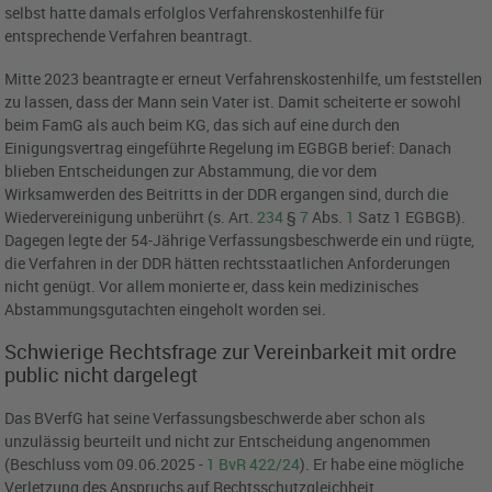
selbst hatte damals erfolglos Verfahrenskostenhilfe für
entsprechende Verfahren beantragt.
Mitte 2023 beantragte er erneut Verfahrenskostenhilfe, um feststellen
zu lassen, dass der Mann sein Vater ist. Damit scheiterte er sowohl
beim FamG als auch beim KG, das sich auf eine durch den
Einigungsvertrag eingeführte Regelung im EGBGB berief: Danach
blieben Entscheidungen zur Abstammung, die vor dem
Wirksamwerden des Beitritts in der DDR ergangen sind, durch die
Wiedervereinigung unberührt (s. Art.
234
§
7
Abs.
1
Satz 1 EGBGB).
Dagegen legte der 54-Jährige Verfassungsbeschwerde ein und rügte,
die Verfahren in der DDR hätten rechtsstaatlichen Anforderungen
nicht genügt. Vor allem monierte er, dass kein medizinisches
Abstammungsgutachten eingeholt worden sei.
Schwierige Rechtsfrage zur Vereinbarkeit mit ordre
public nicht dargelegt
Das BVerfG hat seine Verfassungsbeschwerde aber schon als
unzulässig beurteilt und nicht zur Entscheidung angenommen
(Beschluss vom 09.06.2025 -
1 BvR 422/24
). Er habe eine mögliche
Verletzung des Anspruchs auf Rechtsschutzgleichheit