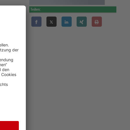
ondervermögen
Teilen:
iner möglichen
en Bundestag,
 Mehrheit.
beitsfähig. Er
weiter: "Es
aumann eine
, sagte er der
hen
ne Klage", so
hlerbetrug in