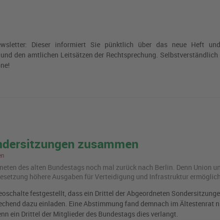
etter: Dieser informiert Sie pünktlich über das neue Heft und
e und den amtlichen Leitsätzen der Rechtsprechung. Selbstverständlich v
one!
ondersitzungen zusammen
en
ord­ne­ten des alten Bun­des­tags noch mal zu­rück nach Ber­lin. Denn Union 
t­zung hö­he­re Aus­ga­ben für Ver­tei­di­gung und In­fra­struk­tur er­mög­li­c
eoschalte festgestellt, dass ein Drittel der Abgeordneten Sondersitzung
echend dazu einladen. Eine Abstimmung fand demnach im Ältestenrat ni
 ein Drittel der Mitglieder des Bundestags dies verlangt.