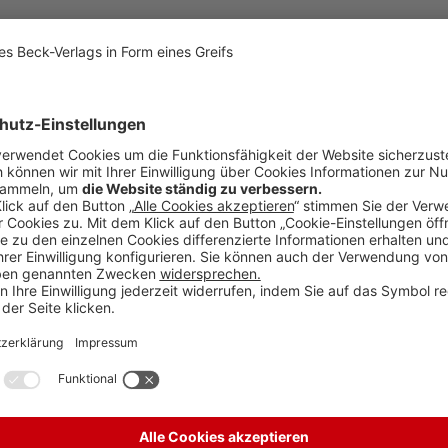
g der Schuldenbremse für höhere Verteidigungsausgaben und für ein S
iten hatten dies in ihren laufenden Sondierungsgesprächen zur Bildung e
it
stag und Bundesrat Zwei-Drittel-Mehrheiten nötig sind. Im neu gewählt
rüne wegen der Zugewinne von AfD und Linken nicht mehr auf eine solche
der kommenden Woche noch einmal zurück nach Berlin beordert.
s spätestens 30 Tage nach der Wahl passieren muss, ist der alte noch ar
 in einer Information der Wissenschaftlichen Dienste des Bundestags Und 
nach Angaben ihres Ersten Parlamentarischen Geschäftsführers Bernd B
ner Entscheidung von solcher Reichweite noch legitim tätig werden könne
Mehrheiten, stünde vor vollendeten Tatsachen und könnte "am gigantisc
er korrigierend eingreifen. "Er wäre entmachtet. Deshalb prüfen wir ei
eagiert: "Das ist das wahnwitzigste Aufrüstungspaket und der größte Wä