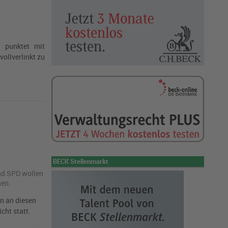
 punktet mit
ollverlinkt zu
BECK Stellenmarkt
und SPD wol­len
hen.
en an diesen
cht statt.