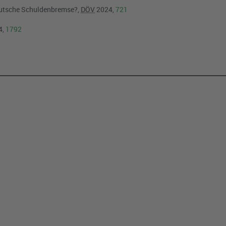
eutsche Schuldenbremse?,
DÖV
2024,
721
4,
1792