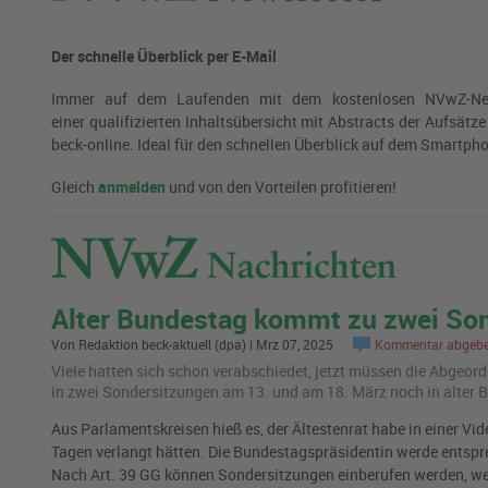
Der schnelle Überblick per E-Mail
Immer auf dem Laufenden mit dem kostenlosen NVwZ-Newsl
einer qualifizierten Inhaltsübersicht mit Abstracts der Aufsätz
beck-online.
Ideal für den schnellen Überblick auf dem Smartph
Gleich
anmelden
und von den Vorteilen profitieren!
Alter Bundestag kommt zu zwei S
Von Redaktion beck-aktuell (dpa) | Mrz 07, 2025
Kommentar abgeb
Viele hat­ten sich schon ver­ab­schie­det, jetzt müs­sen die Ab­ge­
in zwei Son­der­sit­zun­gen am 13. und am 18. März noch in alter Be­se
Aus Parlamentskreisen hieß es, der Ältestenrat habe in einer Vid
Tagen verlangt hätten. Die Bundestagspräsidentin werde entspr
Nach Art. 39 GG können Sondersitzungen einberufen werden, wenn