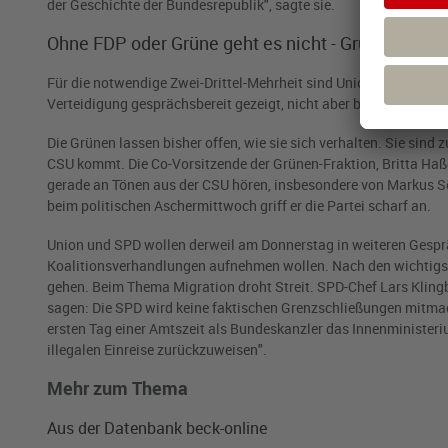
der Geschichte der Bundesrepublik", sagte sie.
Ohne FDP oder Grüne geht es nicht - Grüne sauer 
Für die notwendige Zwei-Drittel-Mehrheit sind Union und SPD 
Verteidigung gesprächsbereit gezeigt, nicht aber beim Sondertopf
Die Grünen lassen bisher offen, wie sie sich verhalten. Sie sind
CSU kommt. Die Co-Vorsitzende der Grünen-Fraktion, Britta Ha
gerade an Tönen aus der CSU hören, insbesondere von Markus Sö
beim politischen Aschermittwoch griff er die Partei scharf an.
Union und SPD wollen derweil am Donnerstag in weiteren Gespr
Koalitionsverhandlungen aufnehmen wollen. Nach den wichtigste
gehen. Beim Thema Migration droht Streit. SPD-Chef Lars Klingbe
sagen: Die SPD wird keine faktischen Grenzschließungen mitmac
ersten Tag einer Amtszeit als Bundeskanzler das Innenminister
illegalen Einreise zurückzuweisen".
Mehr zum Thema
Aus der Datenbank beck-online