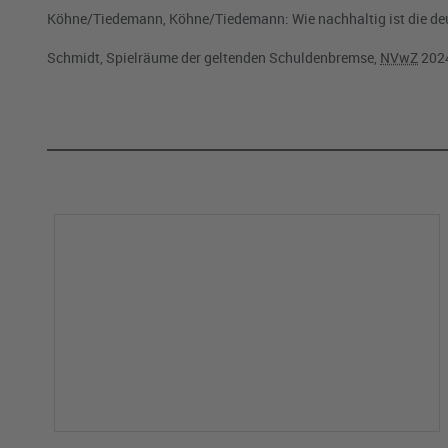
Köhne/Tiedemann, Köhne/Tiedemann: Wie nachhaltig ist die d
Schmidt, Spielräume der geltenden Schuldenbremse,
NVwZ
202
Kommentar abgeben