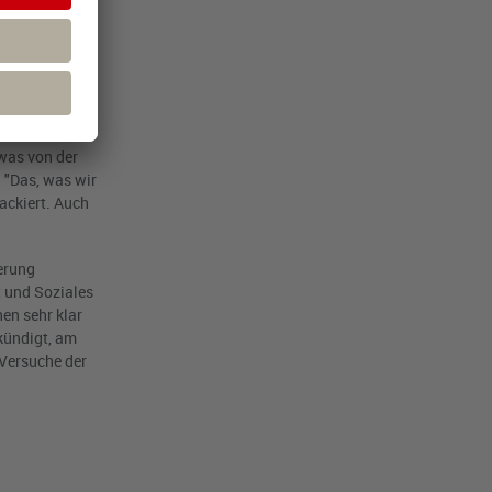
unkt
 was von der
 "Das, was wir
ackiert. Auch
erung
t und Soziales
en sehr klar
kündigt, am
 Versuche der