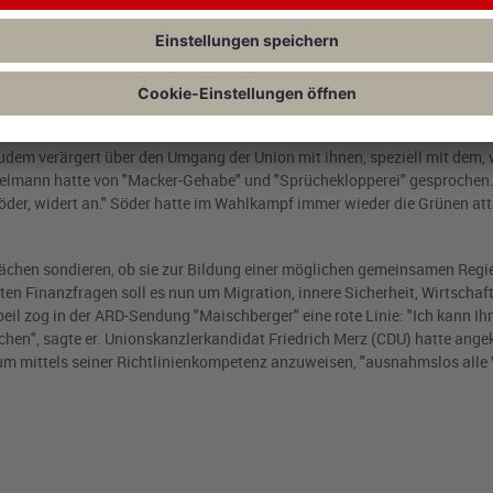
auf Söder
auf Stimmen von Grünen oder FDP angewiesen. Die FDP hatte sich beim P
 zur Infrastruktur.
 zudem verärgert über den Umgang der Union mit ihnen, speziell mit dem,
ßelmann hatte von "Macker-Gehabe" und "Sprücheklopperei" gesprochen.
der, widert an." Söder hatte im Wahlkampf immer wieder die Grünen att
ächen sondieren, ob sie zur Bildung einer möglichen gemeinsamen Regi
n Finanzfragen soll es nun um Migration, innere Sicherheit, Wirtschaf
il zog in der ARD-Sendung "Maischberger" eine rote Linie: "Ich kann Ihn
hen", sagte er. Unionskanzlerkandidat Friedrich Merz (CDU) hatte ange
ium mittels seiner Richtlinienkompetenz anzuweisen, "ausnahmslos alle