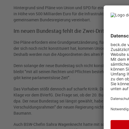
Hintergrund sind Pläne von Union und SPD für eine Aufweichun
in Höhe von 500 Milliarden Euro für die Infrastruktur. Beide Se
gemeinsamen Bundesregierung vereinbart.
Im neuen Bundestag fehlt die Zwei-Drittel-Mehrhe
Die Pläne erfordern eine Grundgesetzänderung, für die in Bunde
der sich noch nicht konstituiert hat, kommen Union, SPD und G
Deshalb werden nun die Abgeordneten des alten Parlaments in 
Denn solange der neue Bundestag sich nicht konstituiert hat, wa
bleibt "mit all seinen Rechten und Pflichten bestehen", heißt es
gibt keine parlamentslose Zeit".
Das Vorhaben stößt dennoch auf scharfe Kritik. Die AfD prüft 
Klage vor dem BVerfG. Die Frage sei, ob der 20. Bundestag in ei
dpa. Der neue Bundestag sei längst gewählt, habe ganz andere 
Verschuldungsrahmen" der neuen Regierung nichts mehr ändern od
Baumann.
Auch BSW-Chefin Sahra Wagenknecht hatte mit scharfer Kritik r