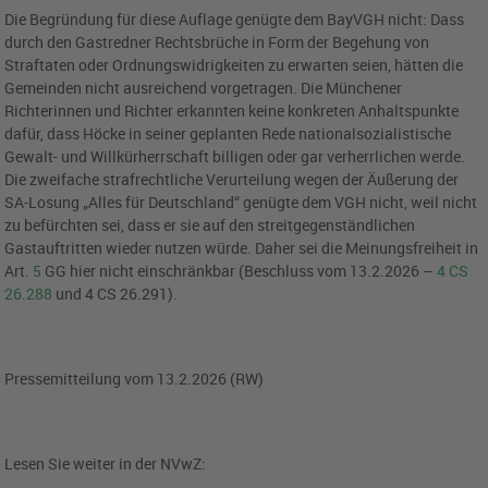
Die Begründung für diese Auflage genügte dem
BayVGH
nicht: Dass
durch den Gastredner Rechtsbrüche in Form der Begehung von
Straftaten oder Ordnungswidrigkeiten zu erwarten seien, hätten die
Gemeinden nicht ausreichend vorgetragen. Die Münchener
Richterinnen und Richter erkannten keine konkreten Anhaltspunkte
dafür, dass Höcke in seiner geplanten Rede nationalsozialistische
Gewalt- und Willkürherrschaft billigen oder gar verherrlichen werde.
Die zweifache strafrechtliche Verurteilung wegen der Äußerung der
SA-Losung „Alles für Deutschland“ genügte dem VGH nicht, weil nicht
zu befürchten sei, dass er sie auf den streitgegenständlichen
Gastauftritten wieder nutzen würde. Daher sei die Meinungsfreiheit in
Art.
5
GG
hier nicht einschränkbar (
Beschluss vom 13.2.2026 –
4 CS
26.288
und 4 CS 26.291).
Pressemitteilung vom 13.2.2026 (RW)
Lesen Sie weiter in der NVwZ: