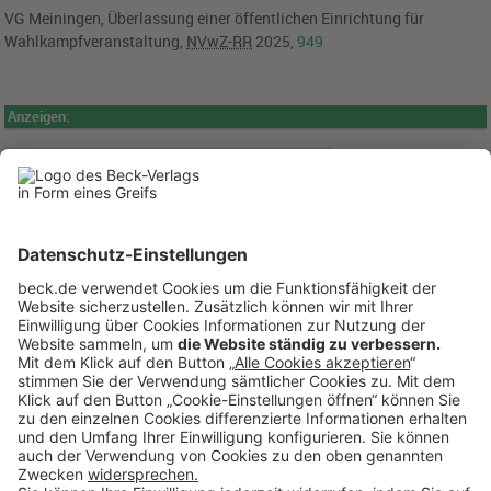
VG Meiningen
, Überlassung einer öffentlichen Einrichtung für
Wahlkampfveranstaltung,
NVwZ-RR
2025,
949
Anzeigen: