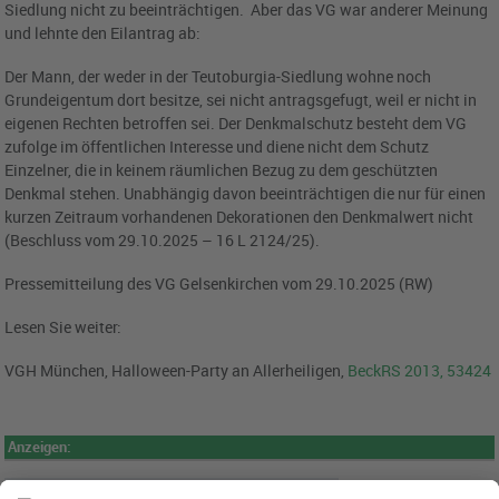
Siedlung nicht zu beeinträchtigen. Aber das VG war anderer Meinung
und lehnte den Eilantrag ab:
Der Mann, der weder in der Teutoburgia-Siedlung wohne noch
Grundeigentum dort besitze, sei nicht antragsgefugt, weil er nicht in
eigenen Rechten betroffen sei. Der Denkmalschutz besteht dem VG
zufolge im öffentlichen Interesse und diene nicht dem Schutz
Einzelner, die in keinem räumlichen Bezug zu dem geschützten
Denkmal stehen. Unabhängig davon beeinträchtigen die nur für einen
kurzen Zeitraum vorhandenen Dekorationen den Denkmalwert nicht
(Beschluss vom 29.10.2025 – 16 L 2124/25).
Pressemitteilung des VG Gelsenkirchen vom 29.10.2025 (RW)
Lesen Sie weiter:
VGH München, Halloween-Party an Allerheiligen,
BeckRS 2013, 53424
Anzeigen: