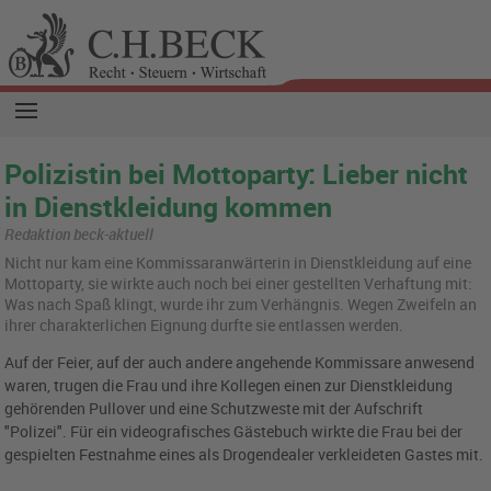
Polizistin bei Mottoparty: Lieber nicht
in Dienstkleidung kommen
Redaktion beck-aktuell
Nicht nur kam eine Kom­mis­sar­an­wär­te­rin in Dienst­klei­dung auf eine
Mot­to­par­ty, sie wirk­te auch noch bei einer ge­stell­ten Ver­haf­tung mit:
Was nach Spaß klingt, wurde ihr zum Ver­häng­nis. Wegen Zwei­feln an
ihrer cha­rak­ter­li­chen Eig­nung durf­te sie ent­las­sen wer­den.
Auf der Feier, auf der auch andere angehende Kommissare anwesend
waren, trugen die Frau und ihre Kollegen einen zur Dienstkleidung
gehörenden Pullover und eine Schutzweste mit der Aufschrift
"Polizei". Für ein videografisches Gästebuch wirkte die Frau bei der
gespielten Festnahme eines als Drogendealer verkleideten Gastes mit.