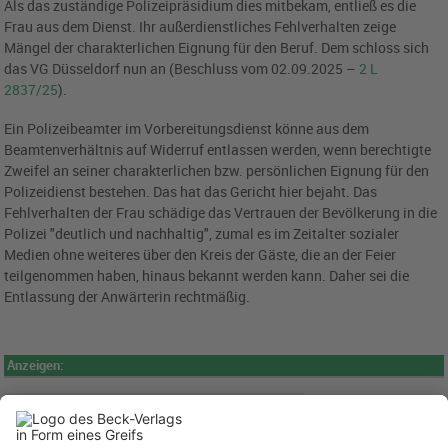
Als das zuständige Polizeipräsidium dies mitbekam, entließ es die
Frau aus dem Dienst. Ihr außerdienstliches Fehlverhalten zeige
Mängel der charakterlichen Eignung für den Beruf. Dem schloss sich
das VG Düsseldorf nun an (Beschluss vom 02.09.2025 –
2 L
2837/25
).
Ein Polizeibeamter im Vorbereitungsdienst könne aus dem
Beamtenverhältnis auf Widerruf entlassen werden, wenn berechtigte
Zweifel an seiner charakterlichen bzw. persönlichen Eignung für den
Polizeidienst bestehen. Das hat das Gericht hier bejaht. Das
Fehlverhalten der Frau schädige das Vertrauen der Bevölkerung in die
Polizei "deutlich und nachhaltig", zumal es im Zeitalter sozialer
Medien ohne weiteres über den Kreis der Gäste, die an der Feier
teilgenommen haben, hinaus bekannt werden kann. Daher sei die
Entlassung der Anwärterin rechtmäßig.
Anzeigen: