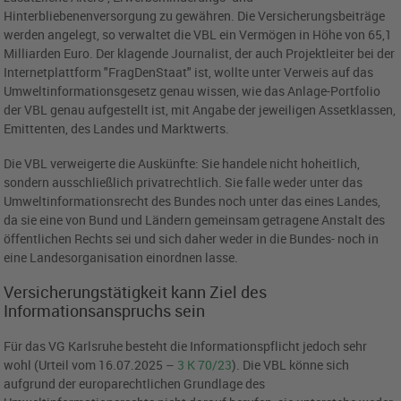
Hinterbliebenenversorgung zu gewähren. Die Versicherungsbeiträge
werden angelegt, so verwaltet die VBL ein Vermögen in Höhe von 65,1
Milliarden Euro. Der klagende Journalist, der auch Projektleiter bei der
Internetplattform "FragDenStaat" ist, wollte unter Verweis auf das
Umweltinformationsgesetz genau wissen, wie das Anlage-Portfolio
der VBL genau aufgestellt ist, mit Angabe der jeweiligen Assetklassen,
Emittenten, des Landes und Marktwerts.
Die VBL verweigerte die Auskünfte: Sie handele nicht hoheitlich,
sondern ausschließlich privatrechtlich. Sie falle weder unter das
Umweltinformationsrecht des Bundes noch unter das eines Landes,
da sie eine von Bund und Ländern gemeinsam getragene Anstalt des
öffentlichen Rechts sei und sich daher weder in die Bundes- noch in
eine Landesorganisation einordnen lasse.
Versicherungstätigkeit kann Ziel des
Informationsanspruchs sein
Für das VG Karlsruhe besteht die Informationspflicht jedoch sehr
wohl (Urteil vom 16.07.2025 –
3 K 70/23
). Die VBL könne sich
aufgrund der europarechtlichen Grundlage des