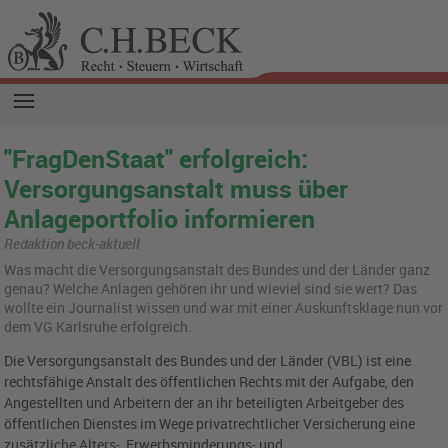
"FragDenStaat" erfolgreich:
Versorgungsanstalt muss über
Anlageportfolio informieren
Redaktion beck-aktuell
Was macht die Ver­sor­gungs­an­stalt des Bun­des und der Län­der ganz
genau? Wel­che An­la­gen ge­hö­ren ihr und wie­viel sind sie wert? Das
woll­te ein Jour­na­list wis­sen und war mit einer Aus­kunfts­kla­ge nun vor
dem VG Karls­ru­he er­folg­reich.
Die Versorgungsanstalt des Bundes und der Länder (VBL) ist eine
rechtsfähige Anstalt des öffentlichen Rechts mit der Aufgabe, den
Angestellten und Arbeitern der an ihr beteiligten Arbeitgeber des
öffentlichen Dienstes im Wege privatrechtlicher Versicherung eine
zusätzliche Alters-, Erwerbsminderungs- und