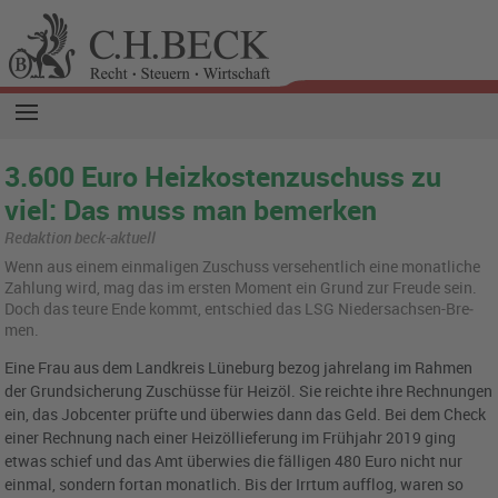
3.600 Euro Heizkostenzuschuss zu
viel: Das muss man bemerken
Redaktion beck-aktuell
Wenn aus einem ein­ma­li­gen Zu­schuss ver­se­hent­lich eine mo­nat­li­che
Zah­lung wird, mag das im ers­ten Mo­ment ein Grund zur Freu­de sein.
Doch das teure Ende kommt, ent­schied das LSG Nie­der­sach­sen-Bre­
men.
Eine Frau aus dem Landkreis Lüneburg bezog jahrelang im Rahmen
der Grundsicherung Zuschüsse für Heizöl. Sie reichte ihre Rechnungen
ein, das Jobcenter prüfte und überwies dann das Geld. Bei dem Check
einer Rechnung nach einer Heizöllieferung im Frühjahr 2019 ging
etwas schief und das Amt überwies die fälligen 480 Euro nicht nur
einmal, sondern fortan monatlich. Bis der Irrtum aufflog, waren so