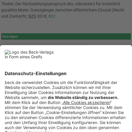
Thelen, Der Rückzahlungsanspruch des Jobcenters für irrtümlich
gezahlte Miete: Grenzgänger zwischen öffentlichem (Sozial-)Recht
und Zivilrecht,
NZS
2018,
852
Anzeigen: