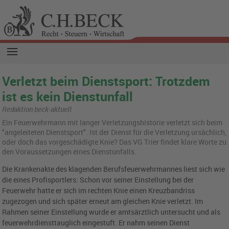
Verletzt beim Dienstsport: Trotzdem
ist es kein Dienstunfall
Redaktion beck-aktuell
Ein Feu­er­wehr­mann mit lan­ger Ver­let­zungs­his­to­rie ver­letzt sich beim
"an­ge­lei­te­ten Dienst­sport". Ist der Dienst für die Ver­let­zung ur­säch­lich,
oder doch das vor­ge­schä­dig­te Knie? Das VG Trier fin­det klare Worte zu
den Vor­aus­set­zun­gen eines Dienst­un­falls.
Die Krankenakte des klagenden Berufsfeuerwehrmannes liest sich wie
die eines Profisportlers: Schon vor seiner Einstellung bei der
Feuerwehr hatte er sich im rechten Knie einen Kreuzbandriss
zugezogen und sich später erneut am gleichen Knie verletzt. Im
Rahmen seiner Einstellung wurde er amtsärztlich untersucht und als
feuerwehrdiensttauglich eingestuft. Er nahm seinen Dienst