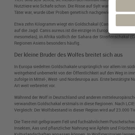
Nutztiere wie Schafe schon. Die Risse auf Sylt waren seit dem 
Täter war, wurde über Proben genetisch nachgewiesen.
Etwa zehn Kilogramm wiegt ein Goldschakal (Canis aureus). Er is
auf die Jagd. Canis aureus ist die einzige in Europa vorkommen
mesomelas), in Afrika südlich der Sahara der Streifenschakal (
Regionen Asiens besonders häufig.
Der kleine Bruder des Wolfes breitet sich aus
In Europa siedelten Goldschakale ursprünglich vor allem im süd
weitgehend unbemerkt von der Öffentlichkeit auf den Weg in imme
zufolge in Mittel-, West- und Nordeuropa aus. Erste bestätigt
Art weit verbreitet vor.
Während der Wolf in Deutschland und anderen mitteleuropäische
verwandten Goldschakal erstmals in diese Regionen. Nach LCI
Vergleich: Der Wolfsbestand in dieser Region wird auf 23.000 Ti
Die Tiere mit gelbgrauem Fell und fuchsähnlichem Puschelschwan
Insekten, Aas und pflanzlicher Nahrung wie Äpfeln und Früchten
Kulturlandschaften anpassen können. In Wolfsterritorien lassen 