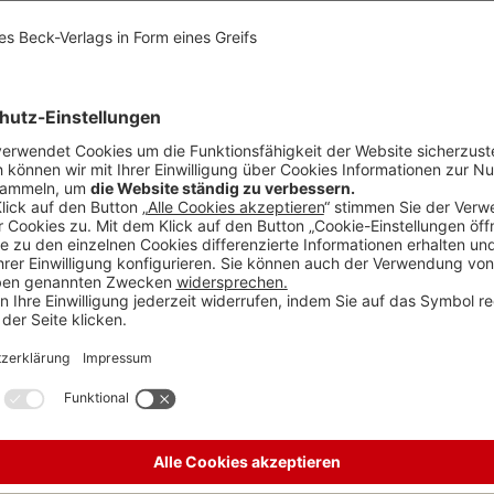
t, muss sie vor­läu­fig ge­stoppt wer­den. Das VG Schles­wig hat dem Tier pe
mer mehr ausgebreitet - nun sollte erstmals eines der geschützten Tie
s Landesamt für Umwelt in Schleswig-Holstein erteilte daraufhin eine
n Abschuss. Es wäre der erste bestätigte Abschuss eines Goldschakals
orläufigen Rechtsschutzes hat sich ein Naturschutzverband an das VG 
5 vorzugehen. Bereits kurz nach dem Antrag hat das VG einen Hängeb
war, dass die notwendigen Akten bei Eingang des Antrags noch nicht vor
chtmäßigkeit der Ausnahmegenehmigung zu prüfen. Durch die Zwischene
ldschakals unumkehrbare Tatsachen entstehen, die sich im Nachhinein a
eschwerde beim OVG Schleswig-Holstein eingereicht werden. Eine abs
hmigung werde demnächst ergehen, heißt es in einer Pressemitteilung 
ers geschützt und gehören hierzulande nicht zu den regulär jagdbaren
ind nur selten zu sehen. Für Menschen stellen sie keine Gefahr dar, für 