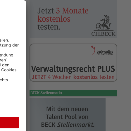
r Hän­ge­be­
re erlegt
 in
Schleswig
eschlusses
lagen. Ohne
ntscheidung
ls
BECK Stellenmarkt
chließende
des Gerichts.
 Arten. Die
kleinere