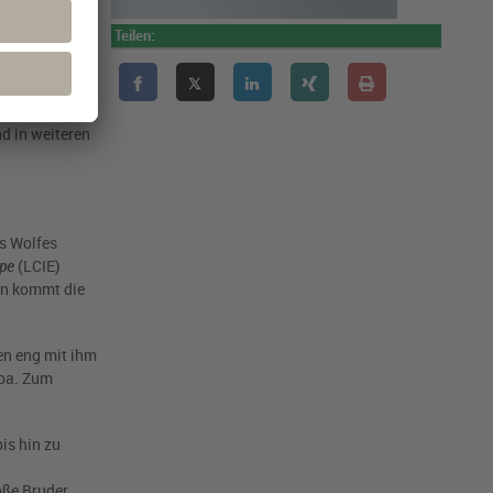
rnder Hund der
Teilen:
amilienverband
l (Canis
d in weiteren
es Wolfes
ope
(LCIE)
en kommt die
en eng mit ihm
opa. Zum
is hin zu
oße Bruder