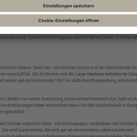
19. Mai entdeckt worden. Dass ein Goldschakal und nicht etwa ein wilde
t größer als ein Fuchs, kleiner als ein Wolf und geht meist nachts im F
de Schakalart. In der afrikanischen Savanne lebt der Schabrackenschaka
Canis adustus). Goldschakale hingegen sind im Nahen Osten, in Indien un
östlichen Balkan. Doch seit Jahrzehnten macht sich der kleine Bruder d
r neue Gefilde. Die Art breitet sich der
Large Carnivore Initiative for Eur
e Nachweise gab es hierzulande 1997 im südlichen Brandenburg, inzwisch
n Ländern vor seiner Ausrottung schon einmal heimisch war, zieht es d
E-Hochrechnungen leben inzwischen etwa 150.000 Goldschakale in Eur
ere geschätzt.
z fressen eigentlich alles - von Kleinsäugern, Amphibien und Fischen b
. Sie sind Generalisten, die sich gut an verschiedene Lebensräume und
sie sich allerdings nach bisherigen Erkenntnissen ungern nieder: Der gr