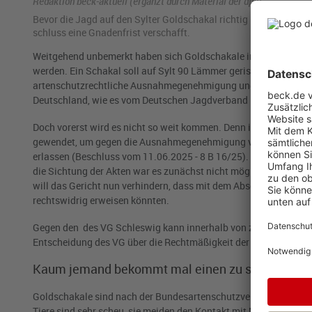
Redaktion beck-aktuell (ergänzt durch Material der dpa)
Bevor die Jagd auf den Syl­ter Gold­scha­kal rich­tig be­gon­nen ha
schluss eine Gna­den­frist ver­schafft.
Weitgehend unbemerkt haben sich Goldschakale in Deutschland im
werden. Ein Schakal soll auf Sylt 90 Lämmer gerissen haben. Da
artenschutzrechtliche Ausnahmegenehmigung und erlaubte so de
Deutschland, wie es vom Deutschen Jagdverband heißt.
Doch vorerst wird es nicht so weit kommen. Denn im Wege des v
gewendet, um gegen die Ausnahmegenehmigung vom 4. Juni 202
erlassen (Beschluss vom 11.06.2025 - 8 B 16/25). Grund dafür 
die Sichtung der Akten war es zunächst nicht möglich, die Re
will das Gericht nun verhindern, dass mit dem Abschuss des Go
rechtswidrig erweisen könnten.
Gegen den des VG Schleswig kann innerhalb von zwei Wochen B
Entscheidung des VG über die Rechtmäßigkeit der Ausnahmegene
Kaum jemand bekommt mal einen zu sehen
Goldschakale sind nach der Bundesartenschutzverordnung besond
Tiere sind sehr scheu, sie meiden den Kontakt mit Menschen und s