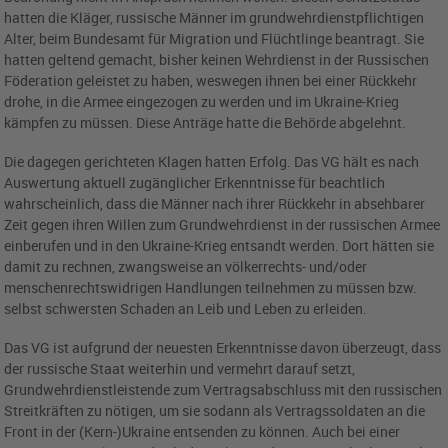
hatten die Kläger, russische Männer im grundwehrdienstpflichtigen
Alter, beim Bundesamt für Migration und Flüchtlinge beantragt. Sie
hatten geltend gemacht, bisher keinen Wehrdienst in der Russischen
Föderation geleistet zu haben, weswegen ihnen bei einer Rückkehr
drohe, in die Armee eingezogen zu werden und im Ukraine-Krieg
kämpfen zu müssen. Diese Anträge hatte die Behörde abgelehnt.
Die dagegen gerichteten Klagen hatten Erfolg. Das VG hält es nach
Auswertung aktuell zugänglicher Erkenntnisse für beachtlich
wahrscheinlich, dass die Männer nach ihrer Rückkehr in absehbarer
Zeit gegen ihren Willen zum Grundwehrdienst in der russischen Armee
einberufen und in den Ukraine-Krieg entsandt werden. Dort hätten sie
damit zu rechnen, zwangsweise an völkerrechts- und/oder
menschenrechtswidrigen Handlungen teilnehmen zu müssen bzw.
selbst schwersten Schaden an Leib und Leben zu erleiden.
Das VG ist aufgrund der neuesten Erkenntnisse davon überzeugt, dass
der russische Staat weiterhin und vermehrt darauf setzt,
Grundwehrdienstleistende zum Vertragsabschluss mit den russischen
Streitkräften zu nötigen, um sie sodann als Vertragssoldaten an die
Front in der (Kern-)Ukraine entsenden zu können. Auch bei einer