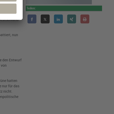
Teilen:
jeden Tag eine
lls zeigt: In
 Deutschland
attiert, nun
e den Entwurf
 von
rüne hatten
e nur für das
z nicht.
enpolitische