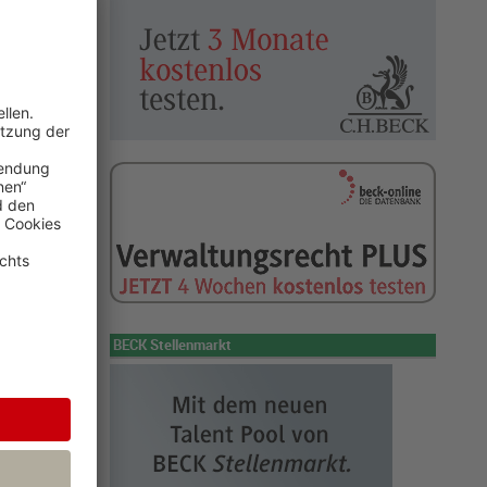
alt er­fah­ren,
 auf Schutz
ll der
en dazu
 Jahren
h
BECK Stellenmarkt
n Deutschland
 den Ländern