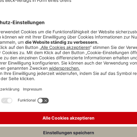
doch am Ende hat es doch ge­reicht: Ein neues Ge­setz soll Frau­en, die Ge­w
esetz geeinigt, das Betroffenen von Gewalt künftig einenRechtsanspruch
ng hervor, die die Fraktionen am Mittwoch versendet haben. Demnach so
 in dieser Woche im Bundestag verabschiedet werden.
nder einen Rechtsanspruch auf Schutz und Beratung vor. Die Länder soll
e zu schaffen und sollen dafür vom Bund über einen Zeitraum von zehn
fischer Gewalt nur darauf hoffen, dass ihnen geholfen wird und dass
er Anspruch soll ein verbindliches Recht auf Betreuung festlegen. Auc
ringung in einer Schutzeinrichtung tragen müssen.
mit ist Schluss. Der Rechtsanspruch sorgt dafür, dass Frauen überall i
raktionsvorsitzende der SPD, Sönke Rix, der dpa. Durch neue Angebote in
it arbeiteten, spürbar entlastet, erklärte Rix.