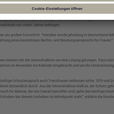
izeilichen Lagebild zur geschlechtsspezifischen Gewalt wurde 2023 fast 
pro Tag wurden Opfer von Partnerschaftsgewalt. Was die Statistik ebenfa
d damit auch der Bedarf an Schutz. Nach offiziellen Angaben fehlen in
nverbände seit vielen Jahren beklagen.
en als großen Fortschritt. "Hierüber wurde jahrelang in Deutschland deb
etzung eines kostenlosen Rechts- und Beratungsanspruchs für Frauen."
en intensiv mit der Unionsfraktion um eine Lösung gerungen. Paus hatt
alition im November ins Kabinett eingebracht und um die Unterstützung
r künftige Schutzanspruch auch Transfrauen umfassen sollte. SPD und G
damit letztendlich durch. Aus der Unionsfraktion hieß es, der Schutz gelt
uch für Männer, die von Gewalt betroffen sind, gelte das künftige Geset
 Kindern bei diesem Vorhaben im Mittelpunkt steht", erklärte die famili