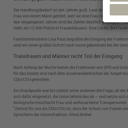
Der Handlungsbedarf ist seit Jahren groß. Laut dem letzten pol
Frau von einem Mann getötet, weil sie eine Frau ist. 400 Frauen 
den vergangenen Jahren sind die Zahlen deutlich gestiegen – un
mehr als 13.000 Plätze in Frauenhäusern. Eine Lücke, die Fraue
Familienministerin Lisa Paus begrüßte die Einigung der Fraktion
sind wir einen großen Schritt nach vorne gekommen bei der Ums
Transfrauen und Männer nicht Teil der Einigung
Noch Anfang der Woche hatten die Fraktionen von SPD und Grün
für das Gesetz erst nach dem Auseinanderbrechen der Ampel-Ko
CDU/CSU geworben.
Ein Knackpunkt war bis zuletzt unter anderem die Frage, ob de
sich dafür eingesetzt, die Union lehnte das ab – und setzte sich 
biologische Geschlecht Frau und umfasse keine Transpersonen. A
"Zentral für uns als CDU/CSU ist, dass der Schutz von Frauen und
Sprecherin der Unionsfraktion, Silvia Breher.