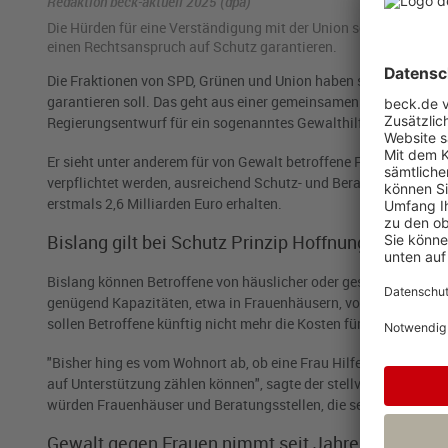
Redaktion beck-aktuell 2025 (dpa)
Die Hür­den für eine Ver­stän­di­gung mit der Union schie­nen groß, 
einen Rechts­an­spruch auf Schutz ga­ran­tie­ren.
Die Fraktionen von SPD, Grünen und Union haben sich auf ein G
garantieren soll. Das geht aus einer gemeinsamen Presseerkläru
Regierungsentwurf für ein sogenanntes Gewalthilfegesetz noch
Er sieht unter anderem für von Gewalt betroffene Frauen und Ki
verpflichtet werden, ausreichend Schutz- und Beratungsangebot
erstmals 2,6 Milliarden Euro erhalten.
Bislang gilt bei Schutz Prinzip Hoffnung
Bislang können Betroffene von häuslicher oder geschlechtsspezi
genügend Kapazitäten, etwa in Frauenhäusern, vorhanden sind. D
sollen Betroffene künftig nicht mehr die Kosten für eine Unterb
"Bisher hing es vom Wohnort ab, ob eine Frau Hilfe bekommt. Da
auf Unterstützung zählen können", sagte der stellvertretende F
würden Frauenhäuser und Beratungsstellen, die seit Jahren am Lim
Gewalt gegen Frauen nimmt seit Jahren zu