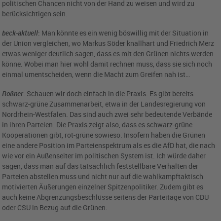
politischen Chancen nicht von der Hand zu weisen und wird zu
berücksichtigen sein.
beck-aktuell
: Man könnte es ein wenig böswillig mit der Situation in
der Union vergleichen, wo Markus Söder knallhart und Friedrich Merz
etwas weniger deutlich sagen, dass es mit den Grünen nichts werden
könne. Wobei man hier wohl damit rechnen muss, dass sie sich noch
einmal umentscheiden, wenn die Macht zum Greifen nah ist…
Roßner
: Schauen wir doch einfach in die Praxis: Es gibt bereits
schwarz-grüne Zusammenarbeit, etwa in der Landesregierung von
Nordrhein-Westfalen. Das sind auch zwei sehr bedeutende Verbände
in ihren Parteien. Die Praxis zeigt also, dass es schwarz-grüne
Kooperationen gibt, rot-grüne sowieso. Insofern haben die Grünen
eine andere Position im Parteienspektrum als es die AfD hat, die nach
wie vor ein Außenseiter im politischen System ist. Ich würde daher
sagen, dass man auf das tatsächlich feststellbare Verhalten der
Parteien abstellen muss und nicht nur auf die wahlkampftaktisch
motivierten Äußerungen einzelner Spitzenpolitiker. Zudem gibt es
auch keine Abgrenzungsbeschlüsse seitens der Parteitage von CDU
oder CSU in Bezug auf die Grünen.