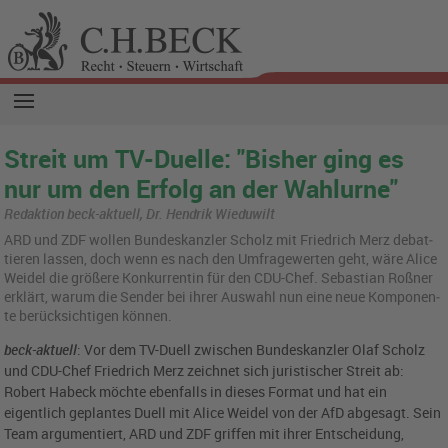
Streit um TV-Duelle: "Bisher ging es
nur um den Erfolg an der Wahlurne"
Redaktion beck-aktuell, Dr. Hendrik Wieduwilt
ARD und ZDF wol­len Bun­des­kanz­ler Scholz mit Fried­rich Merz de­bat­
tie­ren las­sen, doch wenn es nach den Um­fra­ge­wer­ten geht, wäre Alice
Wei­del die grö­ße­re Kon­kur­ren­tin für den CDU-Chef. Se­bas­ti­an Roß­ner
er­klärt, warum die Sen­der bei ihrer Aus­wahl nun eine neue Kom­po­nen­
te be­rück­sich­ti­gen kön­nen.
beck-aktuell
: Vor dem TV-Duell zwischen Bundeskanzler Olaf Scholz
und CDU-Chef Friedrich Merz zeichnet sich juristischer Streit ab:
Robert Habeck möchte ebenfalls in dieses Format und hat ein
eigentlich geplantes Duell mit Alice Weidel von der AfD abgesagt. Sein
Team argumentiert, ARD und ZDF griffen mit ihrer Entscheidung,