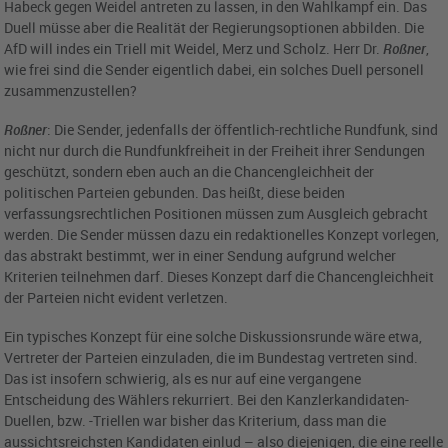
Habeck gegen Weidel antreten zu lassen, in den Wahlkampf ein. Das
Duell müsse aber die Realität der Regierungsoptionen abbilden. Die
AfD will indes ein Triell mit Weidel, Merz und Scholz. Herr Dr.
Roßner
,
wie frei sind die Sender eigentlich dabei, ein solches Duell personell
zusammenzustellen?
Roßner
: Die Sender, jedenfalls der öffentlich-rechtliche Rundfunk, sind
nicht nur durch die Rundfunkfreiheit in der Freiheit ihrer Sendungen
geschützt, sondern eben auch an die Chancengleichheit der
politischen Parteien gebunden. Das heißt, diese beiden
verfassungsrechtlichen Positionen müssen zum Ausgleich gebracht
werden. Die Sender müssen dazu ein redaktionelles Konzept vorlegen,
das abstrakt bestimmt, wer in einer Sendung aufgrund welcher
Kriterien teilnehmen darf. Dieses Konzept darf die Chancengleichheit
der Parteien nicht evident verletzen.
Ein typisches Konzept für eine solche Diskussionsrunde wäre etwa,
Vertreter der Parteien einzuladen, die im Bundestag vertreten sind.
Das ist insofern schwierig, als es nur auf eine vergangene
Entscheidung des Wählers rekurriert. Bei den Kanzlerkandidaten-
Duellen, bzw. -Triellen war bisher das Kriterium, dass man die
aussichtsreichsten Kandidaten einlud – also diejenigen, die eine reelle