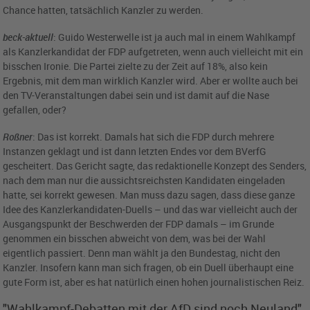
Chance hatten, tatsächlich Kanzler zu werden.
beck-aktuell
: Guido Westerwelle ist ja auch mal in einem Wahlkampf
als Kanzlerkandidat der FDP aufgetreten, wenn auch vielleicht mit ein
bisschen Ironie. Die Partei zielte zu der Zeit auf 18%, also kein
Ergebnis, mit dem man wirklich Kanzler wird. Aber er wollte auch bei
den TV-Veranstaltungen dabei sein und ist damit auf die Nase
gefallen, oder?
Roßner
: Das ist korrekt. Damals hat sich die FDP durch mehrere
Instanzen geklagt und ist dann letzten Endes vor dem BVerfG
gescheitert. Das Gericht sagte, das redaktionelle Konzept des Senders,
nach dem man nur die aussichtsreichsten Kandidaten eingeladen
hatte, sei korrekt gewesen. Man muss dazu sagen, dass diese ganze
Idee des Kanzlerkandidaten-Duells – und das war vielleicht auch der
Ausgangspunkt der Beschwerden der FDP damals – im Grunde
genommen ein bisschen abweicht von dem, was bei der Wahl
eigentlich passiert. Denn man wählt ja den Bundestag, nicht den
Kanzler. Insofern kann man sich fragen, ob ein Duell überhaupt eine
gute Form ist, aber es hat natürlich einen hohen journalistischen Reiz.
"Wahlkampf-Debatten mit der AfD sind noch Neuland"