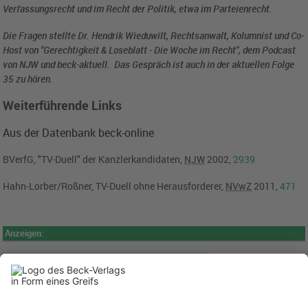
Verfassungsrecht und im Recht der Politik, etwa im Parteienrecht.
Die Fragen stellte Dr. Hendrik Wieduwilt, Rechtsanwalt, Kolumnist und Co-
Host von "Gerechtigkeit & Loseblatt - Die Woche im Recht", dem Podcast
von NJW und beck-aktuell. Das Gespräch ist auch in der aktuellen Folge
35 zu hören.
Weiterführende Links
Aus der Datenbank beck-online
BVerfG, "TV-Duell" der Kanzlerkandidaten,
NJW
2002,
2939
Hahn-Lorber/Roßner, TV-Duell ohne Herausforderer,
NVwZ
2011,
471
Anzeigen: