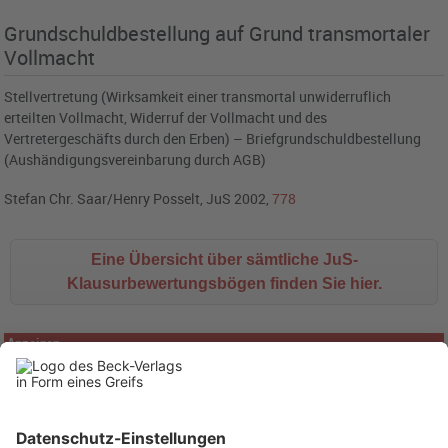
Grundschuldbestellung auf Grund transmortaler
Vollmacht
Stellvertretung (Wirksamkeit einer transmortal unwiderruflich
erteilten Vollmacht, Widerruf der Vollmacht und des
Vertretergeschäfts durch den Erben) – Briefgrundschuldbestellung
(Aushändigungsvereinbarung durch AGB)
Stefan Chr. Saar/Henry Posselt, JuS 2002,
778
Eine Übersicht über sämtliche JuS-
Klausurbewertungsbögen finden Sie hier.
Anzeigen