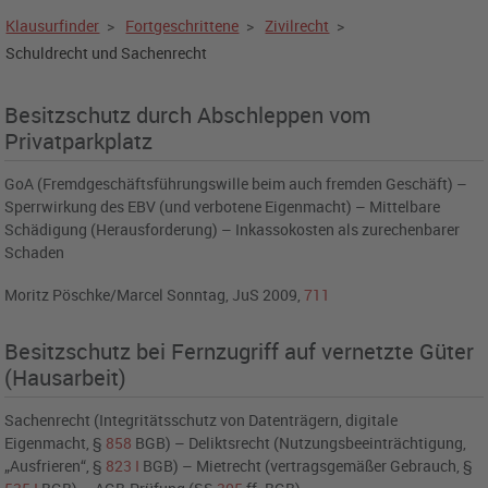
Klausurfinder
>
Fortgeschrittene
>
Zivilrecht
>
Schuldrecht und Sachenrecht
Besitzschutz durch Abschleppen vom
Privatparkplatz
GoA (Fremdgeschäftsführungswille beim auch fremden Geschäft) –
Sperrwirkung des EBV (und verbotene Eigenmacht) – Mittelbare
Schädigung (Herausforderung) – Inkassokosten als zurechenbarer
Schaden
Moritz Pöschke/Marcel Sonntag, JuS 2009,
711
Besitzschutz bei Fernzugriff auf vernetzte Güter
(Hausarbeit)
Sachenrecht (Integritätsschutz von Datenträgern, digitale
Eigenmacht,
§
858
BGB
) – Deliktsrecht (Nutzungsbeeinträchtigung,
„Ausfrieren“,
§
823
I
BGB
) – Mietrecht (vertragsgemäßer Gebrauch,
§