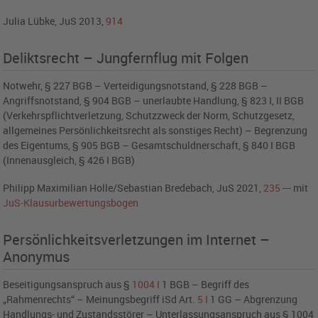
Julia Lübke, JuS 2013,
914
Deliktsrecht – Jungfernflug mit Folgen
Notwehr, § 227 BGB – Verteidigungsnotstand, § 228 BGB –
Angriffsnotstand, § 904 BGB – unerlaubte Handlung, § 823 I, II BGB
(Verkehrspflichtverletzung, Schutzzweck der Norm, Schutzgesetz,
allgemeines Persönlichkeitsrecht als sonstiges Recht) – Begrenzung
des Eigentums, § 905 BGB – Gesamtschuldnerschaft, § 840 I BGB
(Innenausgleich, § 426 I BGB)
Philipp Maximilian Holle/Sebastian Bredebach, JuS 2021,
235
--- mit
JuS-Klausurbewertungsbogen
Persönlichkeitsverletzungen im Internet –
Anonymus
Beseitigungsanspruch aus §
1004
I
1 BGB – Begriff des
„Rahmenrechts“ – Meinungsbegriff iSd Art.
5
I
1 GG – Abgrenzung
Handlungs- und Zustandsstörer – Unterlassungsanspruch aus § 1004