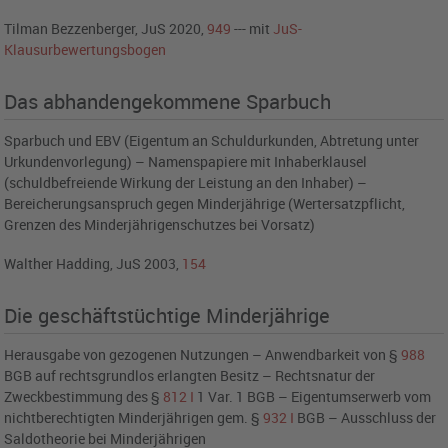
Tilman Bezzenberger,
JuS 2020,
949
---
mit
JuS-
Klausurbewertungsbogen
Das abhandengekommene Sparbuch
Sparbuch und EBV (Eigentum an Schuldurkunden, Abtretung unter
Urkundenvorlegung) – Namenspapiere mit Inhaberklausel
(schuldbefreiende Wirkung der Leistung an den Inhaber) –
Bereicherungsanspruch gegen Minderjährige (Wertersatzpflicht,
Grenzen des Minderjährigenschutzes bei Vorsatz)
Walther Hadding, JuS 2003,
154
Die geschäftstüchtige Minderjährige
Herausgabe von gezogenen Nutzungen – Anwendbarkeit von §
988
BGB auf rechtsgrundlos erlangten Besitz – Rechtsnatur der
Zweckbestimmung des §
812
I
1 Var. 1 BGB – Eigentumserwerb vom
nichtberechtigten Minderjährigen gem. §
932
I
BGB – Ausschluss der
Saldotheorie bei Minderjährigen