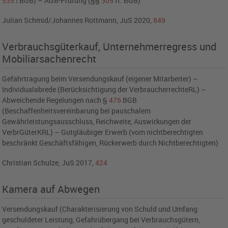
535
I
BGB
) – AGB-Prüfung (
§§
305
ff. BGB
)
Julian Schmid/Johannes Rottmann,
JuS 2020,
849
Verbrauchsgüterkauf, Unternehmerregress und
Mobiliarsachenrecht
Gefahrtragung beim Versendungskauf (eigener Mitarbeiter) –
Individualabrede (Berücksichtigung der VerbraucherrechteRL) –
Abweichende Regelungen nach §
476
BGB
(Beschaffenheitsvereinbarung bei pauschalem
Gewährleistungsausschluss, Reichweite, Auswirkungen der
VerbrGüterKRL) – Gutgläubiger Erwerb (vom nichtberechtigten
beschränkt Geschäftsfähigen, Rückerwerb durch Nichtberechtigten)
Christian Schulze, JuS 2017,
424
Kamera auf Abwegen
Versendungskauf (Charakterisierung von Schuld und Umfang
geschuldeter Leistung, Gefahrübergang bei Verbrauchsgütern,