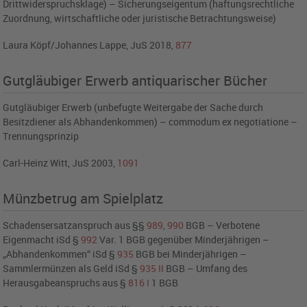
Drittwiderspruchsklage) – Sicherungseigentum (haftungsrechtliche
Zuordnung, wirtschaftliche oder juristische Betrachtungsweise)
Laura Köpf/Johannes Lappe, JuS 2018,
877
Gutgläubiger Erwerb antiquarischer Bücher
Gutgläubiger Erwerb (unbefugte Weitergabe der Sache durch
Besitzdiener als Abhandenkommen) – commodum ex negotiatione –
Trennungsprinzip
Carl-Heinz Witt, JuS 2003,
1091
Münzbetrug am Spielplatz
Schadensersatzanspruch aus §§
989
,
990
BGB – Verbotene
Eigenmacht iSd §
992
Var. 1 BGB gegenüber Minderjährigen –
„Abhandenkommen“ iSd §
935
BGB bei Minderjährigen –
Sammlermünzen als Geld iSd §
935
II
BGB – Umfang des
Herausgabeanspruchs aus §
816
I
1 BGB