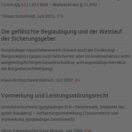
I 2 iVm §§
823
I
,
824
BGB – Wahlrecht des §
35
ZPO
Tilman Schultheiß, JuS 2015,
719
Die gefälschte Beglaubigung und der Wettlauf
der Sicherungsgeber
Gutgläubiger Hypothekenerwerb (Erwerb auch der Forderung) –
Bürgenregress (gegen nicht besicherten, aber im Innenverhältnis nicht
ausgleichspflichtigen Gesamtschuldner, wertungsmäßige Korrektur
der Bürgenbenachteiligung)
Klaus Richter/David Dietrich, JuS 2007,
45
Vormerkung und Leistungsstörungsrecht
Grundstückserwerb (gutgläubiger Erst-/Zweiterwerb, Zeitpunkt des
guten Glaubens) – Auflassungsvormerkung (Zessionsrecht und
Vormerkung, gutgläubiger Zweiterwerb)
Oliver Fehrenbacher/Irina Kharag, JuS 2009,
930