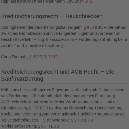
Raphael Koch/Matthias Wallimann, JuS 2014,
912
Kreditsicherungsrecht – Heuschrecken
Abdingbarkeit der Verarbeitungsklausel gem. §
950
BGB – Verhältnis
zwischen Globalzession und verlängertem Eigentumsvorbehalt im
Geschäftsverkehr – sog. Inkassozession – Forderungsabtretung beim
„echten“ und „unechten“ Factoring
Chris Thomale, JuS 2013,
1097
Kreditsicherungsrecht und AGB-Recht – Die
Baufinanzierung
Kollision eines verlängerten Eigentumsvorbehalts mit Globalzession
von Forderungen (Bestimmbarkeit der abgetretenen Forderung) –
AGB-rechtliche Inhaltskontrolle der Vorabtretungsklausel und der
Globalzession,
§
307
BGB
(wirksame Einbeziehung, Übersicherung,
Knebelung, Verleitung zum Vertragsbruch, Rückübertragungsklausel,
Teilverzichtsklausel) – Sittenwidrigkeit,
§
138
BGB
–
Werklohnforderung,
§
631
I
BGB