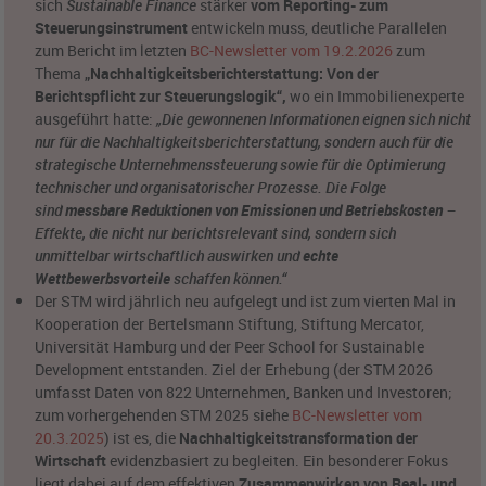
sich
Sustainable Finance
stärker
vom Reporting- zum
Steuerungsinstrument
entwickeln muss, deutliche Parallelen
zum Bericht im letzten
BC-Newsletter vom 19.2.2026
zum
Thema
„Nachhaltigkeitsberichterstattung: Von der
Berichtspflicht zur Steuerungslogik“
,
wo ein Immobilienexperte
ausgeführt hatte:
„Die gewonnenen Informationen eignen sich nicht
nur für die Nachhaltigkeitsberichterstattung, sondern auch für die
strategische Unternehmenssteuerung sowie für die Optimierung
technischer und organisatorischer Prozesse. Die Folge
sind
messbare Reduktionen von Emissionen und Betriebskosten
–
Effekte, die nicht nur berichtsrelevant sind, sondern sich
unmittelbar wirtschaftlich auswirken und
echte
Wettbewerbsvorteile
schaffen können.“
Der STM wird jährlich neu aufgelegt und ist zum vierten Mal in
Kooperation der Bertelsmann Stiftung, Stiftung Mercator,
Universität Hamburg und der Peer School for Sustainable
Development entstanden. Ziel der Erhebung (der STM 2026
umfasst Daten von 822 Unternehmen, Banken und Investoren;
zum vorhergehenden STM 2025 siehe
BC-Newsletter vom
20.3.2025
)
ist es, die
Nachhaltigkeitstransformation der
Wirtschaft
evidenzbasiert zu begleiten. Ein besonderer Fokus
liegt dabei auf dem effektiven
Zusammenwirken von Real- und