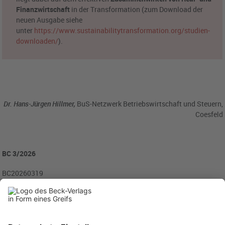
Finanzwirtschaft
in der Transformation (zum Download der
neuen Ausgabe siehe
unter
https://www.sustainabilitytransformation.org/studien-
downloaden/
).
Dr. Hans-Jürgen Hillmer,
BuS-Netzwerk Betriebswirtschaft und Steuern,
Coesfeld
BC 3/2026
BC20260319