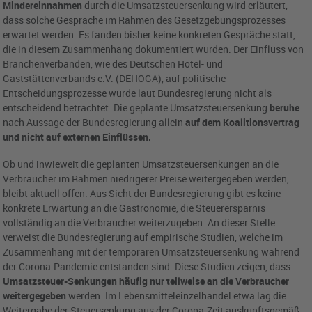
Mindereinnahmen
durch die Umsatzsteuersenkung wird erläutert,
dass solche Gespräche im Rahmen des Gesetzgebungsprozesses
erwartet werden. Es fanden bisher keine konkreten Gespräche statt,
die in diesem Zusammenhang dokumentiert wurden. Der Einfluss von
Branchenverbänden, wie des Deutschen Hotel- und
Gaststättenverbands e.V. (DEHOGA), auf politische
Entscheidungsprozesse wurde laut Bundesregierung
nicht
als
entscheidend betrachtet. Die geplante Umsatzsteuersenkung
beruhe
nach Aussage der Bundesregierung allein
auf dem Koalitionsvertrag
und nicht auf externen Einflüssen.
Ob und inwieweit die geplanten Umsatzsteuersenkungen an die
Verbraucher im Rahmen niedrigerer Preise weitergegeben werden,
bleibt aktuell offen. Aus Sicht der Bundesregierung gibt es
keine
konkrete Erwartung an die Gastronomie, die Steuerersparnis
vollständig an die Verbraucher weiterzugeben. An dieser Stelle
verweist die Bundesregierung auf empirische Studien, welche im
Zusammenhang mit der temporären Umsatzsteuersenkung während
der Corona-Pandemie entstanden sind. Diese Studien zeigen, dass
Umsatzsteuer-Senkungen häufig nur teilweise an die Verbraucher
weitergegeben
werden. Im Lebensmitteleinzelhandel etwa lag die
Weitergabe der Steuersenkung aus der Corona-Zeit auskunftsgemäß