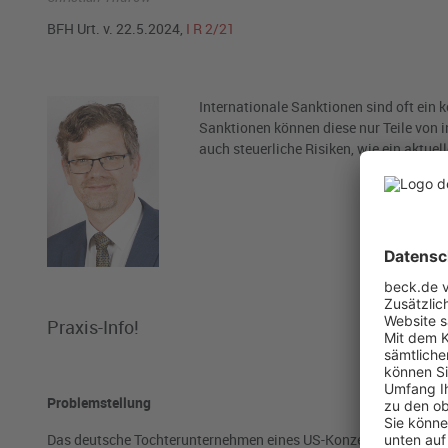
BFH Urt. v. 22.5.2024,
I R 2/21
Internationale Sanktionen sind oft ein
Sanktionen können diese nur Teile von i
auch steuerliche Risiken, wie ein aktuell
Praxis-Info!
Problemstellung
Das deutsche Tochterunternehmen eines US-Konzerns war geschä