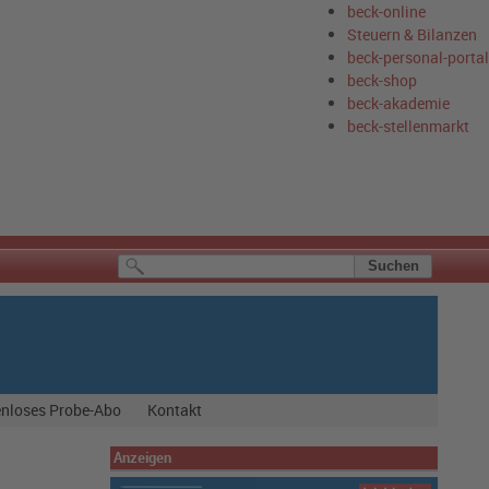
beck-online
Steuern & Bilanzen
beck-personal-portal
beck-shop
beck-akademie
beck-stellenmarkt
nloses Probe-Abo
Kontakt
Anzeigen