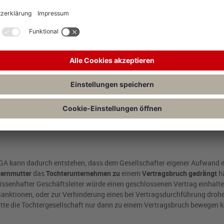
as Land nicht mehr beliefern. Die Konzernmutter wies das deutsche
n. Dies führte zu einer
Vertragsstrafe,
welche das deutsche Tochterun
ewinnausschüttung (vGA), da das deutsche Unternehmen einen Aufwand 
er wurde somit ein eigener Aufwand erspart.
e mit der Begründung, dass die Zahlungen aufgrund rechtlicher Verpfli
eranlassung durch das Gesellschafterverhältnis vor; eine vGA scheide a
vGA kann dadurch entstehen, dass dem Gesellschafter eigener Aufwand e
ernmutter
das
Tochterunternehmen
zu
einem
Vertragsbruch gedrängt
hä
wissenhafter Geschäftsleiter würde einen geschlossenen Vertrag einhalte
Sanktionen, oder zur Verhinderung eines bei Vertragsdurchführung dro
tte die Tochtergesellschaft nur dann zu einem Vertragsbruch bewegen 