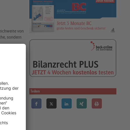
eichweite von
che, sondern
Teilen
he Land ein