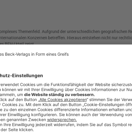
 komplexes Themenfeld. Aufgrund der unterschiedlichen geografischen R
nternationalen Konzernen betreffen. Hieraus entstehen nicht nur rechtli
es BFH-Urteil zeigt.
ftlich in Venezuela tätig. Nachdem die USA gegen das südamerikanisc