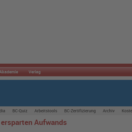
Akademie
Verlag
dia
BC-Quiz
Arbeitstools
BC-Zertifizierung
Archiv
Koste
d ersparten Aufwands