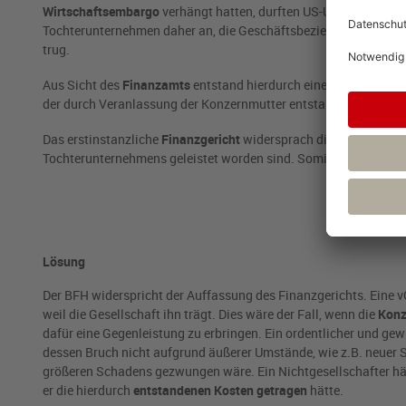
Wirtschaftsembargo
verhängt hatten, durften US-Unternehmen d
Tochterunternehmen daher an, die Geschäftsbeziehung zu beende
trug.
Aus Sicht des
Finanzamts
entstand hierdurch eine verdeckte G
der durch Veranlassung der Konzernmutter entstanden war. Dies
Das erstinstanzliche
Finanzgericht
widersprach dieser Sichtweis
Tochterunternehmens geleistet worden sind. Somit liege keine V
Lösung
Der BFH widerspricht der Auffassung des Finanzgerichts. Eine 
weil die Gesellschaft ihn trägt. Dies wäre der Fall, wenn die
Konz
dafür eine Gegenleistung zu erbringen. Ein ordentlicher und ge
dessen Bruch nicht aufgrund äußerer Umstände, wie z.B. neuer 
größeren Schadens gezwungen wäre. Ein Nichtgesellschafter hä
er die hierdurch
entstandenen Kosten getragen
hätte.