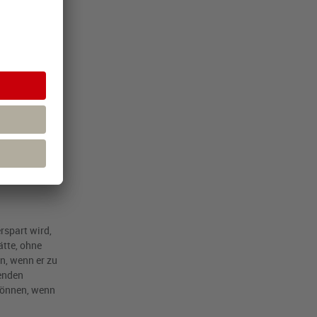
ternehmen
getragen hat,
chtungen des
us.
rspart wird,
tte, ohne
n, wenn er zu
henden
können, wenn