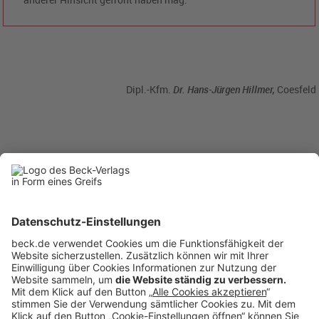
Dipl.-Kfm.
Dr. Hans-Jürgen Hillmer,
Coesfeld
BC
6/2014
becklink358625
Anzeigen