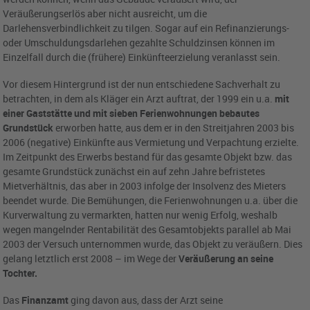
Veräußerungserlös aber nicht ausreicht, um die
Darlehensverbindlichkeit zu tilgen. Sogar auf ein Refinanzierungs-
oder Umschuldungsdarlehen gezahlte Schuldzinsen können im
Einzelfall durch die (frühere) Einkünfteerzielung veranlasst sein.
Vor diesem Hintergrund ist der nun entschiedene Sachverhalt zu
betrachten, in dem als Kläger ein Arzt auftrat, der 1999 ein u.a.
mit
einer Gaststätte und mit sieben Ferienwohnungen bebautes
Grundstück
erworben hatte, aus dem er in den Streitjahren 2003 bis
2006 (negative) Einkünfte aus Vermietung und Verpachtung erzielte.
Im Zeitpunkt des Erwerbs bestand für das gesamte Objekt bzw. das
gesamte Grundstück zunächst ein auf zehn Jahre befristetes
Mietverhältnis, das aber in 2003 infolge der Insolvenz des Mieters
beendet wurde. Die Bemühungen, die Ferienwohnungen u.a. über die
Kurverwaltung zu vermarkten, hatten nur wenig Erfolg, weshalb
wegen mangelnder Rentabilität des Gesamtobjekts parallel ab Mai
2003 der Versuch unternommen wurde, das Objekt zu veräußern. Dies
gelang letztlich erst 2008 – im Wege der
Veräußerung an seine
Tochter.
Das
Finanzamt
ging davon aus, dass der Arzt seine