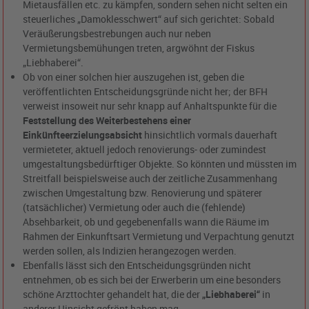
Mietausfällen etc. zu kämpfen, sondern sehen nicht selten ein
steuerliches „Damoklesschwert“ auf sich gerichtet: Sobald
Veräußerungsbestrebungen auch nur neben
Vermietungsbemühungen treten, argwöhnt der Fiskus
„Liebhaberei“.
Ob von einer solchen hier auszugehen ist, geben die
veröffentlichten Entscheidungsgründe nicht her; der BFH
verweist insoweit nur sehr knapp auf Anhaltspunkte für die
Feststellung des Weiterbestehens einer
Einkünfteerzielungsabsicht
hinsichtlich vormals dauerhaft
vermieteter, aktuell jedoch renovierungs- oder zumindest
umgestaltungsbedürftiger Objekte. So könnten und müssten im
Streitfall beispielsweise auch der zeitliche Zusammenhang
zwischen Umgestaltung bzw. Renovierung und späterer
(tatsächlicher) Vermietung oder auch die (fehlende)
Absehbarkeit, ob und gegebenenfalls wann die Räume im
Rahmen der Einkunftsart Vermietung und Verpachtung genutzt
werden sollen, als Indizien herangezogen werden.
Ebenfalls lässt sich den Entscheidungsgründen nicht
entnehmen, ob es sich bei der Erwerberin um eine besonders
schöne Arzttochter gehandelt hat, die der
„Liebhaberei“
in
anderer Hinsicht gefrönt haben mag.