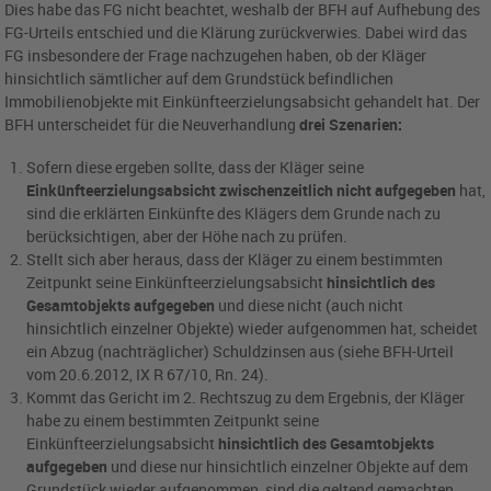
Dies habe das FG nicht beachtet, weshalb der BFH auf Aufhebung des
FG-Urteils entschied und die Klärung zurückverwies. Dabei wird das
FG insbesondere der Frage nachzugehen haben, ob der Kläger
hinsichtlich sämtlicher auf dem Grundstück befindlichen
Immobilienobjekte mit Einkünfteerzielungsabsicht gehandelt hat. Der
BFH unterscheidet für die Neuverhandlung
drei Szenarien:
Sofern diese ergeben sollte, dass der Kläger seine
Einkünfteerzielungsabsicht zwischenzeitlich nicht aufgegeben
hat,
sind die erklärten Einkünfte des Klägers dem Grunde nach zu
berücksichtigen, aber der Höhe nach zu prüfen.
Stellt sich aber heraus, dass der Kläger zu einem bestimmten
Zeitpunkt seine Einkünfteerzielungsabsicht
hinsichtlich des
Gesamtobjekts aufgegeben
und diese nicht (auch nicht
hinsichtlich einzelner Objekte) wieder aufgenommen hat, scheidet
ein Abzug (nachträglicher) Schuldzinsen aus (siehe BFH-Urteil
vom 20.6.2012, IX R 67/10, Rn. 24).
Kommt das Gericht im 2. Rechtszug zu dem Ergebnis, der Kläger
habe zu einem bestimmten Zeitpunkt seine
Einkünfteerzielungsabsicht
hinsichtlich des Gesamtobjekts
aufgegeben
und diese nur hinsichtlich einzelner Objekte auf dem
Grundstück wieder aufgenommen, sind die geltend gemachten