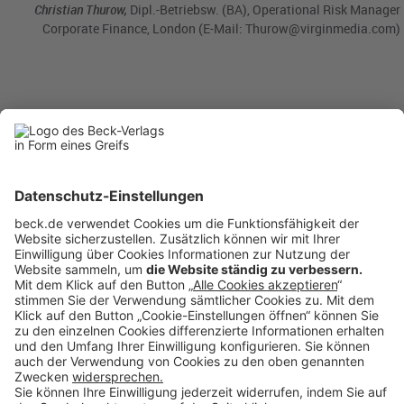
Christian Thurow,
Dipl.-Betriebsw. (BA), Operational Risk Manager
Corporate Finance, London (E-Mail: Thurow@virginmedia.com)
BC
5/2014
becklink357555
Anzeigen