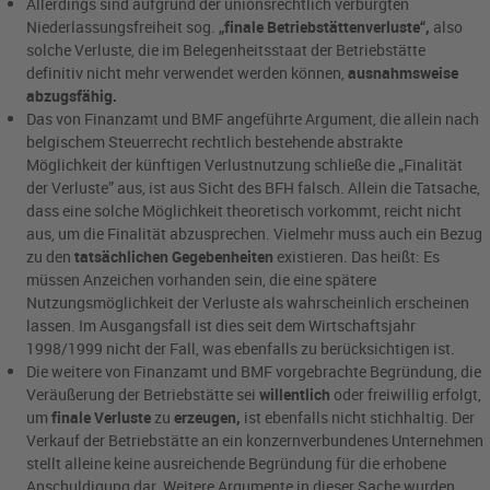
Allerdings sind aufgrund der unionsrechtlich verbürgten
Niederlassungsfreiheit sog.
„finale Betriebstättenverluste“,
also
solche Verluste, die im Belegenheitsstaat der Betriebstätte
definitiv nicht mehr verwendet werden können,
ausnahmsweise
abzugsfähig.
Das von Finanzamt und BMF angeführte Argument, die allein nach
belgischem Steuerrecht rechtlich bestehende abstrakte
Möglichkeit der künftigen Verlustnutzung schließe die „Finalität
der Verluste” aus, ist aus Sicht des BFH falsch. Allein die Tatsache,
dass eine solche Möglichkeit theoretisch vorkommt, reicht nicht
aus, um die Finalität abzusprechen. Vielmehr muss auch ein Bezug
zu den
tatsächlichen Gegebenheiten
existieren. Das heißt: Es
müssen Anzeichen vorhanden sein, die eine spätere
Nutzungsmöglichkeit der Verluste als wahrscheinlich erscheinen
lassen. Im Ausgangsfall ist dies seit dem Wirtschaftsjahr
1998/1999 nicht der Fall, was ebenfalls zu berücksichtigen ist.
Die weitere von Finanzamt und BMF vorgebrachte Begründung, die
Veräußerung der Betriebstätte sei
willentlich
oder freiwillig erfolgt,
um
finale Verluste
zu
erzeugen,
ist ebenfalls nicht stichhaltig. Der
Verkauf der Betriebstätte an ein konzernverbundenes Unternehmen
stellt alleine keine ausreichende Begründung für die erhobene
Anschuldigung dar. Weitere Argumente in dieser Sache wurden