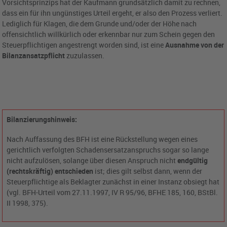
Vorsichtsprinzips hat der Kaufmann grundsätzlich damit zu rechnen,
dass ein für ihn ungünstiges Urteil ergeht, er also den Prozess verliert.
Lediglich für Klagen, die dem Grunde und/oder der Höhe nach
offensichtlich willkürlich oder erkennbar nur zum Schein gegen den
Steuerpflichtigen angestrengt worden sind, ist eine
Ausnahme von der
Bilanzansatzpflicht
zuzulassen.
Bilanzierungshinweis:
Nach Auffassung des BFH ist eine Rückstellung wegen eines
gerichtlich verfolgten Schadensersatzanspruchs sogar so lange
nicht aufzulösen, solange über diesen Anspruch nicht
endgültig
(rechtskräftig) entschieden
ist; dies gilt selbst dann, wenn der
Steuerpflichtige als Beklagter zunächst in einer Instanz obsiegt hat
(vgl. BFH-Urteil vom 27.11.1997, IV R 95/96, BFHE 185, 160, BStBl.
II 1998, 375).