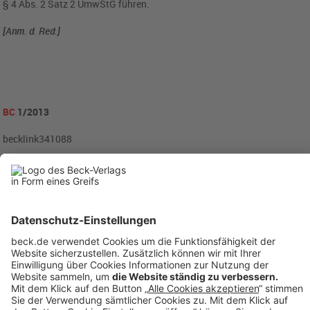
§ 4 Abs. 2 Satz 2 UmwStG führen.
[Anm. d. Red.]
BC
1/2013
becklink341088
Anzeigen