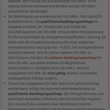
gegeben, die Prüfung von ausländischen USt-IdNrn. in die
eigenen Softwaresysteme einzubinden und die USt-IdNrn.
automatisiert abzufragen.
Die Bestätigung von ausländischen USt-IdNrn. führt das BZSt
kostenfrei durch. Die
qualifizierte Bestätigungsabfrage
mit
Angaben zu Name, Ort, Postleitzahl und Straße des
Geschäftspartners der USt-IdNr. ist zwar keine Voraussetzung
für die Steuerfreiheit der innergemeinschaftlichen Lieferung, sie
bildet aber die Grundvoraussetzung für einen möglichen
Vertrauensschutz nach § 6a Abs. 4 UStG. Der Anfragende wird
zunächst gebeten, sich mit seiner eigenen USt-IdNr. zu
identifizieren und dann die
einfache Bestätigungsanfrage
für
eine USt-IdNr. aus einem anderen EU-Mitgliedstaat
durchzuführen (= Gültigkeit einer USt-IdNr.). Wird die
angegebene USt-IdNr. als
nicht gültig
erkannt, ist keinerlei
weitergehende Anfrage möglich.
Soweit die angegebene USt-IdNr. jedoch als gültig bestätigt
werden kann, erfolgt die automatisierte Weiterleitung zur
qualifizierten Bestätigungsanfrage.
Der Anfragende muss, wie
auch beim manuellen Verfahren, alle erforderlichen Angaben
(zur Anschrift des ausländischen Abnehmers) machen:
Firmenname (einschließlich der im Handelsregister vermerkten