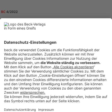
BC
4/2022
becklink446991
Rubriken
Menü
Anzeigen