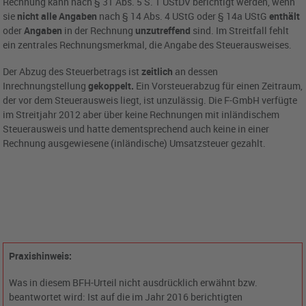
Rechnung kann nach § 31 Abs. 5 S. 1 UStDV berichtigt werden, wenn
sie
nicht alle Angaben
nach § 14 Abs. 4 UStG oder § 14a UStG
enthält
oder
Angaben
in der Rechnung
unzutreffend
sind. Im Streitfall fehlt
ein zentrales Rechnungsmerkmal, die Angabe des Steuerausweises.
Der Abzug des Steuerbetrags ist
zeitlich
an dessen
Inrechnungstellung
gekoppelt.
Ein Vorsteuerabzug für einen Zeitraum,
der vor dem Steuerausweis liegt, ist unzulässig. Die F-GmbH verfügte
im Streitjahr 2012 aber über keine Rechnungen mit inländischem
Steuerausweis und hatte dementsprechend auch keine in einer
Rechnung ausgewiesene (inländische) Umsatzsteuer gezahlt.
Praxishinweis:
Was in diesem BFH-Urteil nicht ausdrücklich erwähnt bzw.
beantwortet wird: Ist auf die im Jahr 2016 berichtigten