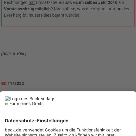
Rechnungen
mit
Umsatzsteuerausweis
im selben Jahr 2016
ein
Vorsteuerabzug möglich?
Nach allem, was die Argumentation des
BFH hergibt, müsste dies bejaht werden.
[Anm. d. Red.]
BC
11/2022
becklink452277
Rubriken
Menü
Anzeigen