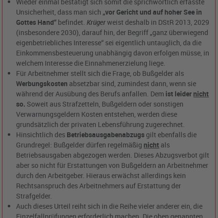
Wieder einmal bestätigt sich somit die sprichwörtlich erfasste
Unsicherheit, dass man sich
„vor Gericht und auf hoher See in
Gottes Hand“
befindet.
Krüger
weist deshalb in DStR 2013, 2029
(insbesondere 2030), darauf hin, der Begriff „ganz überwiegend
eigenbetriebliches Interesse“ sei eigentlich untauglich, da die
Einkommensbesteuerung unabhängig davon erfolgen müsse, in
welchem Interesse die Einnahmenerzielung liege.
Für Arbeitnehmer stellt sich die Frage, ob Bußgelder als
Werbungskosten
absetzbar sind, zumindest dann, wenn sie
während der Ausübung des Berufs anfallen. Dem
ist leider
nicht
so.
Soweit aus Strafzetteln, Bußgeldern oder sonstigen
Verwarnungsgeldern Kosten entstehen, werden diese
grundsätzlich der privaten Lebensführung zugerechnet.
Hinsichtlich des
Betriebsausgabenabzugs
gilt ebenfalls die
Grundregel: Bußgelder dürfen regelmäßig
nicht
als
Betriebsausgaben abgezogen werden. Dieses Abzugsverbot gilt
aber so nicht für Erstattungen von Bußgeldern an Arbeitnehmer
durch den Arbeitgeber. Hieraus erwächst allerdings kein
Rechtsanspruch des Arbeitnehmers auf Erstattung der
Strafgelder.
Auch dieses Urteil reiht sich in die Reihe vieler anderer ein, die
Einzelfallprüfungen erforderlich machen. Die oben genannten