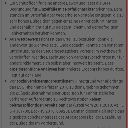
Ein Schlupfloch für eine andere Bewertung lässt die BFH-
Begründung für
Einzelfälle mit Notfallcharakter
erkennen. Dem
standen im Streitfall aber wiederholte Verstöße entgegen, die zu
sehr hohen Bußgeldern gegen einzelne Fahrer geführt hatten
und deshalb nicht auf nur gelegentlichem und geringfügigem
Fehlverhalten beruhen konnten.
Aus
Wettbewerbssicht
ist das Urteil zu begrüßen; denn die
anderweitige Sichtweise zu Ende gedacht, könnte sich sonst mit
Unterstützung des Steuergesetzgebers Vorteile im Wettbewerb
verschaffen, wer die Beachtung von Verkehrsvorschriften nur für
andere reklamiert, sich selbst aber insoweit freistellt. Dass
arbeitsrechtliche Analysen
kein anderes Ergebnis haben dürften,
liegt auf der Hand.
Vor
sozialversicherungsrechtlichem
Hintergrund war allerdings
das LSG Rheinland-Pfalz in 2010 zu dem Ergebnis gekommen,
die Bußgeldübernahme einer Spedition für Fahrer stelle bei
vorheriger Aufforderung zu Rechtsverstößen
keinen
beitragspflichtigen Arbeitslohn
dar (Urteil vom 20.1.2010, Az.: L
6 R 381/08, BeckRS 2010, 68928). Denn in diesem Fall stehe das
eigenbetriebliche Interesse des Arbeitgebers bei der Bezahlung
der Bußgelder im Vordergrund.