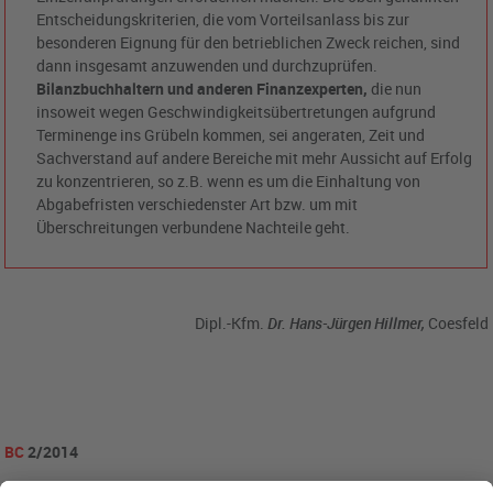
Entscheidungskriterien, die vom Vorteilsanlass bis zur
besonderen Eignung für den betrieblichen Zweck reichen, sind
dann insgesamt anzuwenden und durchzuprüfen.
Bilanzbuchhaltern und anderen Finanzexperten,
die nun
insoweit wegen Geschwindigkeitsübertretungen aufgrund
Terminenge ins Grübeln kommen, sei angeraten, Zeit und
Sachverstand auf andere Bereiche mit mehr Aussicht auf Erfolg
zu konzentrieren, so z.B. wenn es um die Einhaltung von
Abgabefristen verschiedenster Art bzw. um mit
Überschreitungen verbundene Nachteile geht.
Dipl.-Kfm.
Dr. Hans-Jürgen Hillmer,
Coesfeld
BC
2/2014