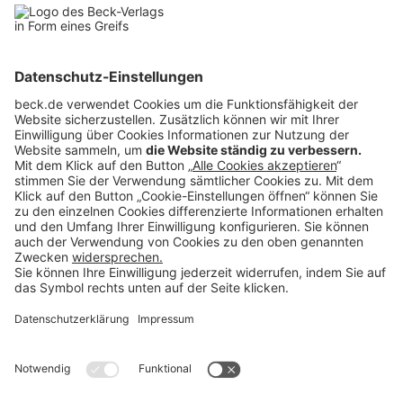
becklink354518
Rubriken
Menü
Anzeigen