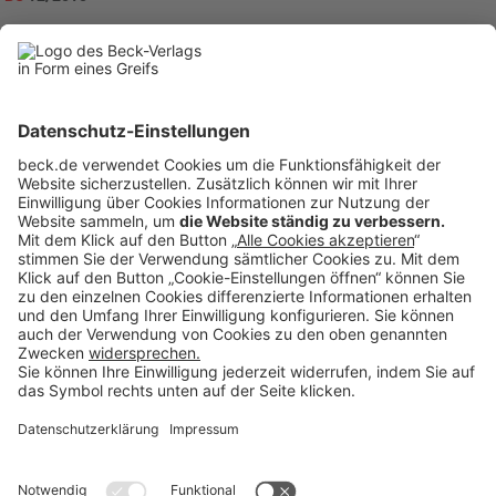
becklink373516
Rubriken
Menü
Anzeigen