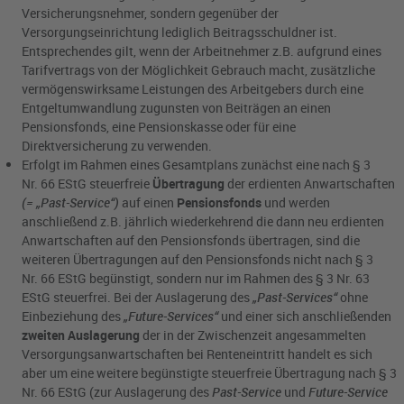
Versicherungsnehmer, sondern gegenüber der
Versorgungseinrichtung lediglich Beitragsschuldner ist.
Entsprechendes gilt, wenn der Arbeitnehmer z.B. aufgrund eines
Tarifvertrags von der Möglichkeit Gebrauch macht, zusätzliche
vermögenswirksame Leistungen des Arbeitgebers durch eine
Entgeltumwandlung zugunsten von Beiträgen an einen
Pensionsfonds, eine Pensionskasse oder für eine
Direktversicherung zu verwenden.
Erfolgt im Rahmen eines Gesamtplans zunächst eine nach § 3
Nr. 66 EStG steuerfreie
Übertragung
der erdienten Anwartschaften
(= „Past-Service“)
auf einen
Pensionsfonds
und werden
anschließend z.B. jährlich wiederkehrend die dann neu erdienten
Anwartschaften auf den Pensionsfonds übertragen, sind die
weiteren Übertragungen auf den Pensionsfonds nicht nach § 3
Nr. 66 EStG begünstigt, sondern nur im Rahmen des § 3 Nr. 63
EStG steuerfrei. Bei der Auslagerung des
„Past-Services“
ohne
Einbeziehung des
„Future-Services“
und einer sich anschließenden
zweiten Auslagerung
der in der Zwischenzeit angesammelten
Versorgungsanwartschaften bei Renteneintritt handelt es sich
aber um eine weitere begünstigte steuerfreie Übertragung nach § 3
Nr. 66 EStG (zur Auslagerung des
Past-Service
und
Future-Service