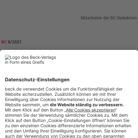
Mitarbeiter der BC-Redaktion
BC
9/2021
becklink441371
Rubriken
Menü
Anzeigen