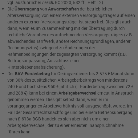
vgl. ausführlicher
Lesch,
BC 2020, 582 ff., Heft 12).
Die
Übertragung
von
Anwartschaften
der betrieblichen
Altersversorgung von einem externen Versorgungsträger auf einen
anderen externen Versorgungsträger ist steuerfrei. Dies gilt auch
dann, wenn es im Zusammenhang mit der Übertragung durch
rechtliche Vorgaben des aufnehmenden Versorgungsträgers (z.B.
abweichendes Tarifwerk, andere Rechnungsgrundlagen, anderer
Rechnungszins) zwingend zu Änderungen der
Rahmenbedingungen der zugesagten Versorgung kommt (z.B.
Beitragsanpassung, Ausschluss einer
Hinterbliebenenabsicherung).
Der
BAV-Förderbetrag
für Geringverdiener bis 2.575 € Monatslohn
von 30% des zusätzlichen Arbeitgeberbeitrags von mindestens
240 € und höchstens 960 € jährlich (= Förderbetrag zwischen 72 €
und 288 €) kann bei einem
Arbeitgeberwechsel
erneut in Anspruch
genommen werden. Dies gilt selbst dann, wenn er im
vorangegangenen Arbeitsverhältnis voll ausgeschöpft wurde. Im
Fall der Gesamtrechtsnachfolge und bei einem Betriebsübergang
nach § 613a BGB handelt es sich aber nicht um einen
Arbeitgeberwechsel, der zu einer erneuten Inanspruchnahme
führen kann.