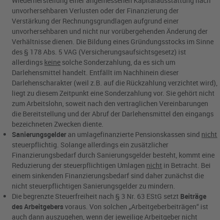
Wiederherstellung einer angemessenen Kapitalausstattung nach
unvorhersehbaren Verlusten oder der Finanzierung der
Verstärkung der Rechnungsgrundlagen aufgrund einer
unvorhersehbaren und nicht nur vorübergehenden Änderung der
Verhältnisse dienen. Die Bildung eines Gründungsstocks im Sinne
des § 178 Abs. 5 VAG (Versicherungsaufsichtsgesetz) ist
allerdings
keine
solche Sonderzahlung, da es sich um
Darlehensmittel handelt. Entfällt im Nachhinein dieser
Darlehenscharakter (weil z.B. auf die Rückzahlung verzichtet wird),
liegt zu diesem Zeitpunkt eine Sonderzahlung vor. Sie gehört nicht
zum Arbeitslohn, soweit nach den vertraglichen Vereinbarungen
die Bereitstellung und der Abruf der Darlehensmittel den eingangs
bezeichneten Zwecken diente.
Sanierungsgelder
an umlagefinanzierte Pensionskassen sind
nicht
steuerpflichtig. Solange allerdings ein zusätzlicher
Finanzierungsbedarf durch Sanierungsgelder besteht, kommt eine
Reduzierung der steuerpflichtigen Umlagen
nicht
in Betracht. Bei
einem sinkenden Finanzierungsbedarf sind daher zunächst die
nicht steuerpflichtigen Sanierungsgelder zu mindern.
Die begrenzte Steuerfreiheit nach § 3 Nr. 63 EStG setzt
Beiträge
des Arbeitgebers
voraus. Von solchen „Arbeitgeberbeiträgen“ ist
auch dann auszugehen, wenn der jeweilige Arbeitgeber nicht