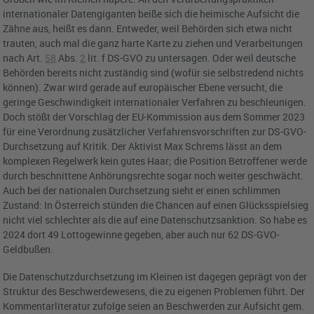
internationaler Datengiganten beiße sich die heimische Aufsicht die
Zähne aus, heißt es dann. Entweder, weil Behörden sich etwa nicht
trauten, auch mal die ganz harte Karte zu ziehen und Verarbeitungen
nach
Art.
58
Abs.
2
lit. f DS-GVO
zu untersagen. Oder weil deutsche
Behörden bereits nicht zuständig sind (wofür sie selbstredend nichts
können). Zwar wird gerade auf europäischer Ebene versucht, die
geringe Geschwindigkeit internationaler Verfahren zu beschleunigen.
Doch stößt der Vorschlag der EU-Kommission aus dem Sommer 2023
für eine Verordnung zusätzlicher Verfahrensvorschriften zur DS-GVO-
Durchsetzung auf Kritik. Der Aktivist Max Schrems lässt an dem
komplexen Regelwerk kein gutes Haar; die Position Betroffener werde
durch beschnittene Anhörungsrechte sogar noch weiter geschwächt.
Auch bei der nationalen Durchsetzung sieht er einen schlimmen
Zustand: In Österreich stünden die Chancen auf einen Glücksspielsieg
nicht viel schlechter als die auf eine Datenschutzsanktion. So habe es
2024 dort 49 Lottogewinne gegeben, aber auch nur 62 DS-GVO-
Geldbußen.
Die Datenschutzdurchsetzung im Kleinen ist dagegen geprägt von der
Struktur des Beschwerdewesens, die zu eigenen Problemen führt. Der
Kommentarliteratur zufolge seien an Beschwerden zur Aufsicht gem.