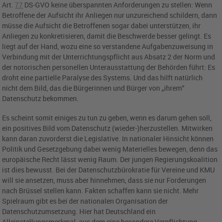
Art.
77
DS-GVO
keine überspannten Anforderungen zu stellen: Wenn
Betroffene der Aufsicht ihr Anliegen nur unzureichend schildern, dann
müsse die Aufsicht die Betroffenen sogar dabei unterstützen, ihr
Anliegen zu konkretisieren, damit die Beschwerde besser gelingt. Es
liegt auf der Hand, wozu eine so verstandene Aufgabenzuweisung in
Verbindung mit der Unterrichtungspflicht aus Absatz 2 der Norm und
der notorischen personellen Unterausstattung der Behörden führt: Es
droht eine partielle Paralyse des Systems. Und das hilft natürlich
nicht dem Bild, das die Bürgerinnen und Bürger von „ihrem“
Datenschutz bekommen.
Es scheint somit einiges zu tun zu geben, wenn es darum gehen soll,
ein positives Bild vom Datenschutz (wieder-)herzustellen. Mitwirken
kann daran zuvorderst die Legislative. In nationaler Hinsicht können
Politik und Gesetzgebung dabei wenig Materielles bewegen, denn das
europäische Recht lässt wenig Raum. Der jungen Regierungskoalition
ist dies bewusst. Bei der Datenschutzbürokratie für Vereine und KMU
will sie ansetzen, muss aber hinnehmen, dass sie nur Forderungen
nach Brüssel stellen kann. Fakten schaffen kann sie nicht. Mehr
Spielraum gibt es bei der nationalen Organisation der
Datenschutzumsetzung. Hier hat Deutschland ein
Alleinstellungsmerkmal, aus dem eine besondere Verpflichtung