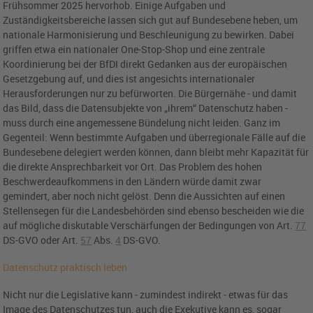
Frühsommer 2025 hervorhob. Einige Aufgaben und
Zuständigkeitsbereiche lassen sich gut auf Bundesebene heben, um
nationale Harmonisierung und Beschleunigung zu bewirken. Dabei
griffen etwa ein nationaler One-Stop-Shop und eine zentrale
Koordinierung bei der BfDI direkt Gedanken aus der europäischen
Gesetzgebung auf, und dies ist angesichts internationaler
Herausforderungen nur zu befürworten. Die Bürgernähe - und damit
das Bild, dass die Datensubjekte von „ihrem“ Datenschutz haben -
muss durch eine angemessene Bündelung nicht leiden. Ganz im
Gegenteil: Wenn bestimmte Aufgaben und überregionale Fälle auf die
Bundesebene delegiert werden können, dann bleibt mehr Kapazität für
die direkte Ansprechbarkeit vor Ort. Das Problem des hohen
Beschwerdeaufkommens in den Ländern würde damit zwar
gemindert, aber noch nicht gelöst. Denn die Aussichten auf einen
Stellensegen für die Landesbehörden sind ebenso bescheiden wie die
auf mögliche diskutable Verschärfungen der Bedingungen von
Art.
77
DS-GVO oder Art.
57
Abs.
4
DS-GVO
.
Datenschutz praktisch leben
Nicht nur die Legislative kann - zumindest indirekt - etwas für das
Image des Datenschutzes tun, auch die Exekutive kann es, sogar