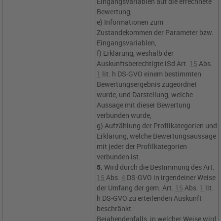
Eingangsvariablen auf die errechnete
Bewertung,
e) Informationen zum
Zustandekommen der Parameter bzw.
Eingangsvariablen,
f) Erklärung, weshalb der
Auskunftsberechtigte iSd
Art.
15
Abs.
1
lit. h DS-GVO
einem bestimmten
Bewertungsergebnis zugeordnet
wurde, und Darstellung, welche
Aussage mit dieser Bewertung
verbunden wurde,
g) Aufzählung der Profilkategorien und
Erklärung, welche Bewertungsaussage
mit jeder der Profilkategorien
verbunden ist.
5.
Wird durch die Bestimmung des
Art.
15
Abs.
4
DS-GVO
in irgendeiner Weise
der Umfang der gem.
Art.
15
Abs.
1
lit.
h DS-GVO
zu erteilenden Auskunft
beschränkt.
Bejahendenfalls, in welcher Weise wird