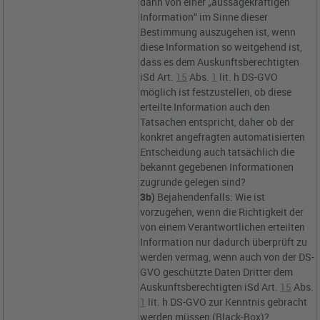
dann von einer „aussagekräftigen
Information“ im Sinne dieser
Bestimmung auszugehen ist, wenn
diese Information so weitgehend ist,
dass es dem Auskunftsberechtigten
iSd
Art.
15
Abs.
1
lit. h DS-GVO
möglich ist festzustellen, ob diese
erteilte Information auch den
Tatsachen entspricht, daher ob der
konkret angefragten automatisierten
Entscheidung auch tatsächlich die
bekannt gegebenen Informationen
zugrunde gelegen sind?
3b)
Bejahendenfalls: Wie ist
vorzugehen, wenn die Richtigkeit der
von einem Verantwortlichen erteilten
Information nur dadurch überprüft zu
werden vermag, wenn auch von der DS-
GVO geschützte Daten Dritter dem
Auskunftsberechtigten iSd
Art.
15
Abs.
1
lit. h DS-GVO
zur Kenntnis gebracht
werden müssen (Black-Box)?