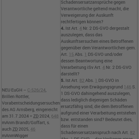
Schadensersatzansprüche gegen
Verantwortliche geltend macht, die
Verweigerung der Auskunft
rechtfertigen können?
4.
Ist
Art.
4
Nr. 2 DS-GVO
dergestalt
auszulegen, dass das
Auskunftsersuchen eines Betroffenen
gegenüber dem Verantwortlichen gem.
Art.
15
Abs.
1
DS-GVO
und/oder
dessen Beantwortung eine
Verarbeitung iSv
Art.
4
Nr. 2 DS-GVO
darstellt?
5.
Ist
Art.
82
Abs.
1
DS-GVO
in
Ansehung von
Erwägungsgrund
146
S.
NEU
EuGH –
C-526/24
,
1 DS-GVO
dahingehend auszulegen,
Brillen Rottler,
dass lediglich diejenigen Schäden
Vorabentscheidungsersuchen
ersatzfähig sind, die dem Betroffenen
des
AG Arnsberg
, eingereicht
aufgrund einer Verarbeitung entstehen
am 31.7.2024 =
ZD
2024,
648
bzw. entstanden sind? Bedeutet dies,
mAnm Brandt/Goffart, s.
dass für einen
auch
ZD
2025,
46
Schadensersatzanspruch nach
Art.
82
mAnmWigger
Abs.
1
DS-GVO
— das Vorliegen eines