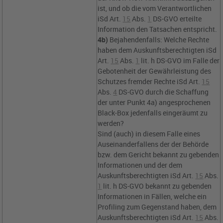
ist, und ob die vom Verantwortlichen
iSd
Art.
15
Abs.
1
DS-GVO
erteilte
Information den Tatsachen entspricht.
4b)
Bejahendenfalls: Welche Rechte
haben dem Auskunftsberechtigten iSd
Art.
15
Abs.
1
lit. h DS-GVO
im Falle der
Gebotenheit der Gewährleistung des
Schutzes fremder Rechte iSd
Art.
15
Abs.
4
DS-GVO
durch die Schaffung
der unter Punkt 4a) angesprochenen
Black-Box jedenfalls eingeräumt zu
werden?
Sind (auch) in diesem Falle eines
Auseinanderfallens der der Behörde
bzw. dem Gericht bekannt zu gebenden
Informationen und der dem
Auskunftsberechtigten iSd
Art.
15
Abs.
1
lit. h DS-GVO
bekannt zu gebenden
Informationen in Fällen, welche ein
Profiling zum Gegenstand haben, dem
Auskunftsberechtigten iSd
Art.
15
Abs.