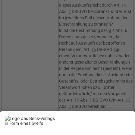
dieses Auskunftsrecht durch
Art.
15
Abs.
4
DS-GVO
beschränkt, und wie ist
im jeweiligen Fall dieser Umfang der
Einschränkung zu ermitteln?
6.
Ist die Bestimmung des
§ 4 Abs. 6
Datenschutzgesetz
, wonach „das
Recht auf Auskunft der betroffenen
Person gem.
Art.
15
DS-GVO
ggü.
einem Verantwortlichen unbeschadet
anderer gesetzlicher Beschränkungen
in der Regel dann nicht (besteht), wenn
durch die Erteilung dieser Auskunft ein
Geschäfts- oder Betriebsgeheimnis des
Verantwortlichen bzw. Dritter
gefährdet würde,“ mit den Vorgaben
des
Art.
15
Abs.
1
DS-GVO iVm Art.
22
Abs.
3
DS-GVO
vereinbar.
Bejahendenfalls, unter welchen
Vorgaben liegt eine solche
Vereinbarkeit vor?