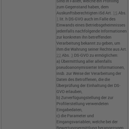
Sind in Fällen, welche ein Profiling
zum Gegenstand haben, dem
Auskunftsberechtigten iSd
Art.
15
Abs.
1
lit. h DS-GVO
auch im Falle des
Einwands eines Betriebsgeheimnisses
jedenfalls nachfolgende Informationen
zur konkreten ihn betreffenden
Verarbeitung bekannt zu geben, um
ihm die Wahrung seiner Rechte aus
Art.
22
Abs.
3
DS-GVO
zu ermöglichen:
a) Übermittlung aller allenfalls
pseudoanonymisierter Informationen,
insb. zur Weise der Verarbeitung der
Daten des Betroffenen, die die
Überprüfung der Einhaltung der DS-
GVO erlauben,
b) Zurverfügungstellung der zur
Profilerstellung verwendeten
Eingabedaten,
c) die Parameter und
Eingangsvariablen, welche bei der
Bewertungsermittlung herangezogen