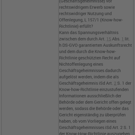
(Geschäftsgeheimnisse) vor
rechtswidrigem Erwerb sowie
rechtswidriger Nutzung und
Offenlegung, L 157/1 (Know-how-
Richtlinie) erfüllt?
Kann das Spannungsverhältnis
zwischen dem durch
Art.
15
Abs.
1
lit.
h DS-GVO
garantierten Auskunftsrecht
und dem durch die Know-how-
Richtlinie geschützten Recht auf
Nichtoffenlegung eines
Geschäftsgeheimnisses dadurch
aufgelöst werden, indem die als
Geschäftsgeheimnis iSd
Art.
2
S. 1 der
Know-how-Richtlinie
einzustufenden
Informationen ausschließlich der
Behörde oder dem Gericht offen gelegt
werden, sodass die Behörde oder das
Gericht eigenständig zu überprüfen
haben, ob vom Vorliegen eines
Geschäftsgeheimnisses iSd
Art. 2 S. 1
der Know-How-Richtlinie auszugehen