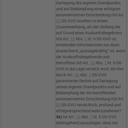
Darlegung des eigenen Standpunkts
und auf Bekämpfung einer erfolgten
automatisierten Entscheidung iSd
Art.
22
DS-GVO
insofern in einem
Zusammenhang, als der Umfang der
auf Grund eines Auskunftsbegehrens
iSd
Art.
15
Abs.
1
lit. h DS-GVO
zu
erteilenden Informationen nur dann
ausreichend „aussagekräftig“ ist, wenn
der Auskunftsbegehrende und
Betroffene iSd
Art.
15
Abs.
1
lit. h DS-
GVO
in die Lage versetzt wird, die ihm
durch
Art.
22
Abs.
3
DS-GVO
garantierten Rechte auf Darlegung
seines eigenen Standpunkts und auf
Bekämpfung der ihn betreffenden
automatisierten Entscheidung iSd
Art.
22
DS-GVO
tatsächlich, profund und
erfolgversprechend wahrzunehmen?
3a)
Ist
Art.
15
Abs.
1
lit. h DS-GVO
dahingehend auszulegen, dass nur