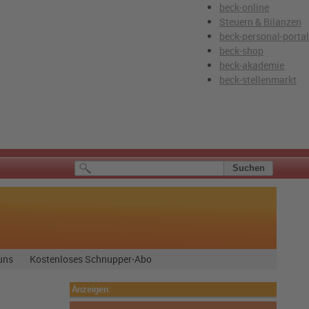
beck-online
Steuern & Bilanzen
beck-personal-portal
beck-shop
beck-akademie
beck-stellenmarkt
uns
Kostenloses Schnupper-Abo
Anzeigen: