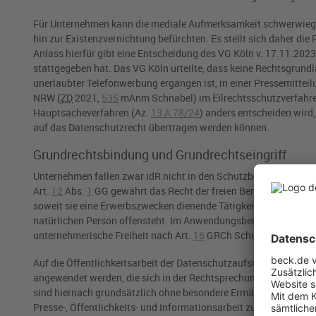
Für Unternehmen kann die mediale Aufmerksamkeit schwerwieg
hin zur Existenzvernichtung befürchten. Es stellt sich daher die
Anlass hierfür gibt eine Entscheidung des
VG Köln v. 17.11.2023
stattgegeben hat. Das
VG Köln
urteilte, dass keine Rechtsgrun
unerlaubter Telefonwerbung ergangen ist, in einer Pressemitteil
NRW
(
ZD
2021,
535
mAnm Schnabel) im Eilrechtsschutzverfahren
Hauptsacheverfahren (Az.
13 A 78/24
) anders entscheiden wird,
auf das Datenschutzrecht übertragen werden können.
Grundrechtsbindung und Grundrechtseingriff
Unternehmen fallen zwar idR nicht in den Schutzbereich der DS-
Art.
12
Abs.
1
GG
gewährt das Recht der freien Berufswahl und 
soweit sie eine Erwerbszwecken dienende Tätigkeit ausüben, die i
natürlichen Person offensteht. Im Anwendungsbereich der GRCh
unternehmerische Freiheit nach
Art.
16
GRCh
Schutz.
Auf die Öffentlichkeitsarbeit der Datenschutzaufsichtsbehörde
angewendet werden, die sich in der Rechtsprechung des
BVerfG
sind hiernach grundsätzlich ohne besondere Ermächtigung daz
Presse-, Öffentlichkeits- und Informationsarbeit zu betreiben. Di