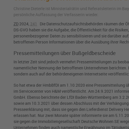
Christine Dieterle ist Ministerialrätin und Referatsleiterin im B
persönliche Auffassung der Verfasserin wieder.
ZD
2024,
241
Die Datenschutzaufsichtsbehörden räumen der Öffe
DS-GVO
haben sie die Aufgabe, die Öffentlichkeit für die Risi
personenbezogener Daten zu sensibilisieren und sie darüber au
betroffenen Person Informationen über die Ausübung ihrer Recht
Pressemitteilungen über Bußgeldbescheide
In letzter Zeit sind jedoch vermehrt Pressemitteilungen zu be
namentlicher Nennung der betroffenen Unternehmen berichten. Di
sondern auch auf der behördeneigenen Internetseite veröffentlic
So hat etwa der HmbBfDI am 1.10.2020 eine Pressemitteilung ü
im Servicecenter von H&M veröffentlicht. Am 24.9.2021 informie
GmbH. Ebenso berichtete der LfDI Baden-Württemberg am 3.2.202
sowie am 10.3.2021 über dessen Abschluss mit der Verhängung 
Presseerklärung mit, dass sie gegen den Lieferdienst Delivery
erlassen hat. Nur zwei Monate später informierte sie am 5.11.2
sie gegen die Immobiliengesellschaft Deutsche Wohnen SE wegen 
Unternehmen finden auch namentliche Erwähnung im Tätigkeitsber