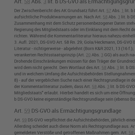
Art.
58
Abs.
3
lit. b DS-GVO
als Ermächtigungsgru
Der Zwischenbericht des AK Grundsatz führt
Art.
57
Abs.
1
lit. 
aufsichtliche Produktwarnungen an. Nach
Art.
58
Abs.
3
lit. b 
Zusammenhang mit dem Schutz personenbezogener Daten stehen,
Regierung des Mitgliedstaats oder im Einklang mit dem Recht des
richten. Während die Kommentarliteratur hieraus nahezu einhel
3. Aufl. 2021, DS-GVO Art. 58 Rn. 29; Gola/Heckmann, DS-GVO BD
Literatur - richtigerweise - abgelehnt (Born K&R 2021, 13 (16 f
verankerten Rechtsstaatsprinzip (
Art.
20
Abs.
3
GG
) als auch n
Drohende Einschränkungen müssen für den Träger der Grundrecht
wird dem nicht gerecht. Dem Wortlaut des
Art.
58
Abs.
3
lit. b D
und in welchem Umfang die Aufsichtsbehörden Stellungnahmen a
8) - auf der vergeblichen Suche nach einer Rechtsgrundlage in 
der Kommentarliteratur zudem, dass
Art.
58
Abs.
3
lit. b DS-GVO
Mitgliedstaats" erlaubt. Hierbei handelt es sich um eine Öffnu
b DS-GVO
keine eigenständige Rechtsgrundlage sein (ebenso Bo
Art.
59
DS-GVO
als Ermächtigungsgrundlage
Art.
59
DS-GVO
verpflichtet die Aufsichtsbehörden, jährlich eine
Allerding scheidet auch diese Norm als Rechtsgrundlage aus.
Ar
gemeldeten Verstöße und getroffenen Maßnahmen gem.
Art.
58