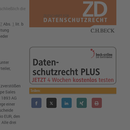
schließlich die
7
Abs.
1
lit. b
itung
jeder
unter
eiler,
tzverstößen
Teilen:
ope Sales
t 1893 AG
ge einer
scheide
io EUR, den
Alle drei