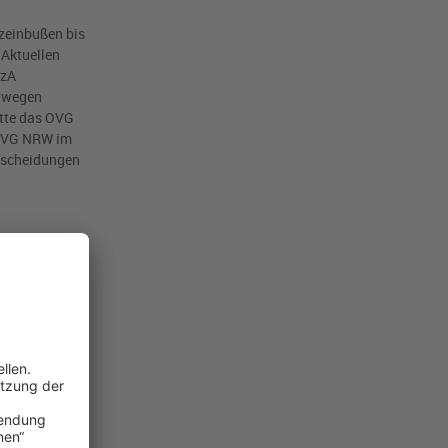
zeinbußen bis
 Aktuellen
tzA
d wegen
atte das
OVG
VG NRW
im
ntscheidungen
heit berufen.
 anwendbar,
einer
ungen
he Stellen
chaufgabe
ng und ihren