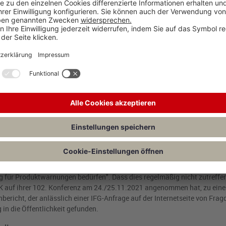
 Äquivalent gleichkommen, wenn sie direkt auf die Marktbedingungen ko
 der Entscheidungen am Markt zweckgerichtet beeinflusst und so die Mar
ffenen Unternehmen verändert,
BVerfG
NJW
2018,
2109
(
2111
) =
ZD
2019
es Grundrechtseingriffs kann insbesondere bei Presseerklärungen ange
und Unternehmen damit an den Pranger stellen (sog. "naming and sha
- und generalpräventive Wirkung zu, die zu Wettbewerbsverzerrungen a
 Gesetzgeber "in grundlegenden normativen Bereichen, zumal im Bereich
u treffen" (
BVerfG
NJW
1993,
1379
(
1380
)). Erforderlich ist daher ein
larheit und dem Bestimmtheitsgrundsatz entspricht. Denn "durch Wahl 
einer gesetzlichen Grundlage nicht umgangen werden" (
BVerfG
NJW
2002
ht des Arbeitskreises (AK) Grundsatz v. 9.11.2000 zu den Rahmenbedingu
e Rechtsprechung des
BVerfG
aus, dass "Datenschutzaufsichtsbehörden ü
aufgabe hinaus mangels Vorliegen eines Eingriffs in die Grundrechte de
 für Produktwarnungen bedürfen". Dass dies regelmäßig nicht zutreffen
 DSK auf ihrer 102. Konferenz am 24./25.11.2021 angenommen hat, zu ei
bericht, der anlässlich einer IFG-Anfrage auf der Internetseite von Fra
 in die Öffentlichkeit gefunden.