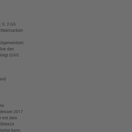
1
S. 2 GG
chkeitsarbeit
Allgemeinheit
über den
iegt (
OVG
und
ine
, dessen 2017
er mit dem
 BNetzA
teilen kann.