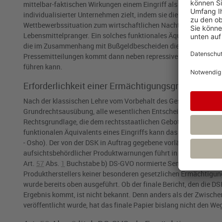
mittelbar-faktischen Wirkungen einem Eingriff als funktionales
individualisierter Unternehmen zielt, indem sie die Grundlagen
Wettbewerbssituation zum wirtschaftlichen Nachteil der betro
Lebensmittelpranger. Ein solches funktionales Äquivalent ein
die im Zusammenhang mit Bußgeldbescheiden die Firma nennen 
Pressemitteilungen kommt dann neben repressiver auch spezial
führen kann.
Erforderlichkeit einer Ermächtigungsgrundlage
Nach der klassischen Lehre vom Vorbehalt des Gesetzes hat der
Grundrechtsausübung, alle wesentlichen Entscheidungen selbst z
Rechtsgrundlage, die dem rechtsstaatlichen Gebot der Normenk
funktionalen Äquivalents eines Eingriffs kann das Erfordernis 
- Osho). Der von der DSK in Auftrag gegebene vorläufige Beric
aufsichtsbehördlicher Produktwarnungen führt in Bezug auf di
Art.
57
Abs.
1
Buchstabe b) DS-GVO
normierte Sensibilisierungs
Produktherstellers keiner besonderen gesetzlichen Ermächtigung
wurde bereits oben ausgeführt. Ob der finale Bericht, den die
Ergebnis kommt, ist nicht bekannt. Denn anders als der Zwischen
veröffentlicht wurde, hat das finale Papier bislang nicht den Weg