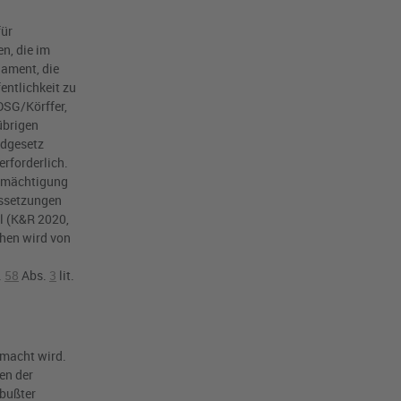
für
n, die im
ament, die
entlichkeit zu
DSG/Körffer,
übrigen
ndgesetz
rforderlich.
Ermächtigung
ssetzungen
l (K&R 2020,
ehen wird von
.
58
Abs.
3
lit.
emacht wird.
ten der
ebußter