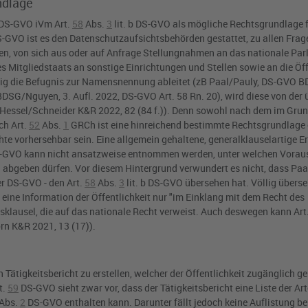
ndlage
b DS-GVO iVm Art.
58
Abs.
3
lit. b DS-GVO
als mögliche Rechtsgrundlage 
DS-GVO
ist es den Datenschutzaufsichtsbehörden gestattet, zu allen Frage
 von sich aus oder auf Anfrage Stellungnahmen an das nationale Parl
 Mitgliedstaats an sonstige Einrichtungen und Stellen sowie an die Öff
lig die Befugnis zur Namensnennung ableitet (zB Paal/Pauly, DS-GVO B
SG/Nguyen, 3. Aufl. 2022, DS-GVO Art. 58 Rn. 20), wird diese von der 
.); Hessel/Schneider K&R 2022, 82 (84 f.)). Denn sowohl nach dem im Gru
ach
Art.
52
Abs.
1
GRCh
ist eine hinreichend bestimmte Rechtsgrundlage e
e vorhersehbar sein. Eine allgemein gehaltene, generalklauselartige 
S-GVO
kann nicht ansatzweise entnommen werden, unter welchen Vorau
bgeben dürfen. Vor diesem Hintergrund verwundert es nicht, dass Paa
der DS-GVO - den
Art.
58
Abs.
3
lit. b DS-GVO
übersehen hat. Völlig übers
eine Information der Öffentlichkeit nur "im Einklang mit dem Recht des
ngsklausel, die auf das nationale Recht verweist. Auch deswegen kann
Art
rn K&R 2021, 13 (17)).
n Tätigkeitsbericht zu erstellen, welcher der Öffentlichkeit zugänglich g
t.
59
DS-GVO
sieht zwar vor, dass der Tätigkeitsbericht eine Liste der Ar
Abs.
2
DS-GVO
enthalten kann. Darunter fällt jedoch keine Auflistung b