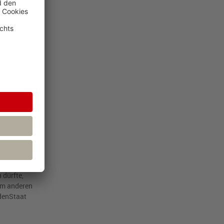
nkret
kt- und
,
235
(Ls.) -
nommen werden,
ming"). Den
uf dem Markt
 der
e gesetzliche
eines solchen
,
2626
(
2629
)
ngen
ber die in
s
 dürfte,
nem anderen
gdenStaat