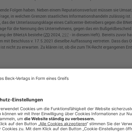
ende Folgen haben. Neben einem Reputationsverlust müssen sie Umsat
 Frage, in welchen Grenzen staatliches Informationshandeln zulässig ist.
, das der Unterlassungsklage eines Callcenter-Betreibers gegen die BNe
dlage für die Nennung des Unternehmens, gegen das ein Bußgeldbeschei
ung der BNetzA bestehe (
ZD
2024,
297
- in diesem Heft). Bereits zuvor h
 mit Beschluss v. 17.5.2021 dieselbe Auffassung vertreten. Dass das
O
 ist nicht zu erwarten. Zu klären ist, ob die zum TK-Recht ergangenen E
GVO, vgl.
Art.
1
Abs.
1
DS-GVO
. Sie können sich jedoch auf die Berufsfrei
-ausübung und ist gem.
Art.
19
Abs.
3
GG
auch auf juristische Personen
hrem Wesen und ihrer Art nach in gleicher Weise einer juristischen wie 
 gewähren sowohl die Berufsfreiheit nach
Art.
15
GRCh
als auch die
n können die allgemeinen Grundsätze für staatliche Hinweise und Warn
und
BVerwG
seit Ende der 1980er Jahre herausgebildet haben. Öffentlic
u berechtigt, im Zusammenhang mit der ihnen jeweils zugewiesenen Sa
e amtliche Information der Öffentlichkeit kann jedoch in ihrer Zielsetzu