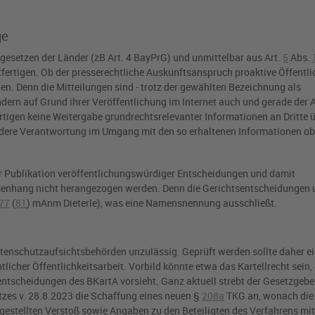
ge
egesetzen der Länder (zB
Art. 4 BayPrG
) und unmittelbar aus
Art.
5
Abs.
ertigen. Ob der presserechtliche Auskunftsanspruch proaktive Öffentli
en. Denn die Mitteilungen sind - trotz der gewählten Bezeichnung als
ondern auf Grund ihrer Veröffentlichung im Internet auch und gerade der 
tigen keine Weitergabe grundrechtsrelevanter Informationen an Dritte 
sondere Verantwortung im Umgang mit den so erhaltenen Informationen obl
ur Publikation veröffentlichungswürdiger Entscheidungen und damit
enhang nicht herangezogen werden. Denn die Gerichtsentscheidungen 
77
(
81
) mAnm Dieterle), was eine Namensnennung ausschließt.
 Datenschutzaufsichtsbehörden unzulässig. Geprüft werden sollte daher e
icher Öffentlichkeitsarbeit. Vorbild könnte etwa das Kartellrecht sein
dentscheidungen des
BKartA
vorsieht. Ganz aktuell strebt der Gesetzgeb
zes v. 28.8.2023 die Schaffung eines neuen
§
208a
TKG
an, wonach die
estellten Verstoß sowie Angaben zu den Beteiligten des Verfahrens mit