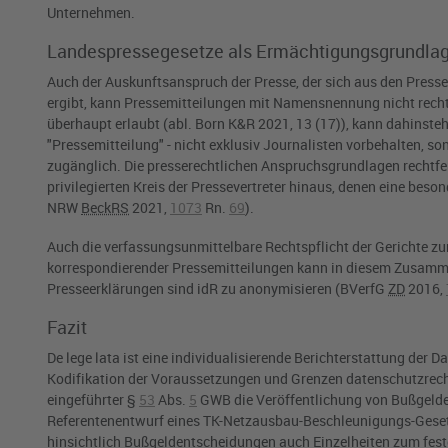
Unternehmen.
Landespressegesetze als Ermächtigungsgrundla
Auch der Auskunftsanspruch der Presse, der sich aus den Press
ergibt, kann Pressemitteilungen mit Namensnennung nicht rechtf
überhaupt erlaubt (abl. Born K&R 2021, 13 (17)), kann dahinsteh
"Pressemitteilung" - nicht exklusiv Journalisten vorbehalten, s
zugänglich. Die presserechtlichen Anspruchsgrundlagen rechtfer
privilegierten Kreis der Pressevertreter hinaus, denen eine be
NRW
BeckRS
2021,
1073
Rn.
69
).
Auch die verfassungsunmittelbare Rechtspflicht der Gerichte z
korrespondierender Pressemitteilungen kann in diesem Zusamm
Presseerklärungen sind idR zu anonymisieren (
BVerfG
ZD
2016,
Fazit
De lege lata ist eine individualisierende Berichterstattung der
Kodifikation der Voraussetzungen und Grenzen datenschutzrechtl
eingeführter
§
53
Abs.
5
GWB
die Veröffentlichung von Bußgel
Referentenentwurf eines TK-Netzausbau-Beschleunigungs-Geset
hinsichtlich Bußgeldentscheidungen auch Einzelheiten zum festg