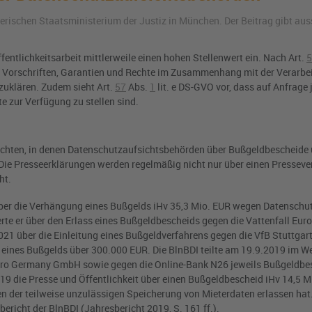
ayerischen Staatsministerium der Justiz in München. Der Beitrag gibt aus
ntlichkeitsarbeit mittlerweile einen hohen Stellenwert ein. Nach
Art.
5
ken, Vorschriften, Garantien und Rechte im Zusammenhang mit der Verarbe
fzuklären. Zudem sieht
Art.
57
Abs.
1
lit. e DS-GVO
vor, dass auf Anfrage 
e zur Verfügung zu stellen sind.
obachten, in denen Datenschutzaufsichtsbehörden über Bußgeldbescheide 
e Presseerklärungen werden regelmäßig nicht nur über einen Pressevert
ht.
ber die Verhängung eines Bußgelds iHv 35,3 Mio. EUR wegen Datenschu
rte er über den Erlass eines Bußgeldbescheids gegen die Vattenfall Eur
1 über die Einleitung eines Bußgeldverfahrens gegen die VfB Stuttgar
eines Bußgelds über 300.000 EUR. Die BlnBDI teilte am 19.9.2019 im We
 Hero Germany GmbH sowie gegen die Online-Bank N26 jeweils Bußgeldbe
019 die Presse und Öffentlichkeit über einen Bußgeldbescheid iHv 14,5 M
der teilweise unzulässigen Speicherung von Mieterdaten erlassen hat. 
icht der BlnBDI (Jahresbericht 2019, S. 161 ff.).