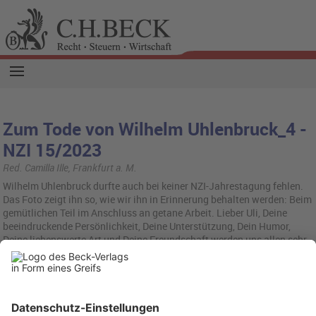
Zum Tode von Wilhelm Uhlenbruck_4 -
NZI 15/2023
Red. Camilla Ille, Frankfurt a. M.
Wilhelm Uhlenbruck durfte auch bei keiner NZI-Jahrestagung fehlen.
Das Foto zeigt ihn so, wie wir ihn in Erinnerung behalten werden: Beim
gemütlichen Teil im Anschluss an getane Arbeit. Lieber Uli, Deine
beeindruckende Persönlichkeit, Deine Unterstützung, Dein Humor,
Deine liebenswerte Art und Deine Freundschaft werden uns allen sehr
fehlen – wir sind traurig und werden Dich vermissen. Wir wünschen
Dir eine gute Reise!
Anzeige