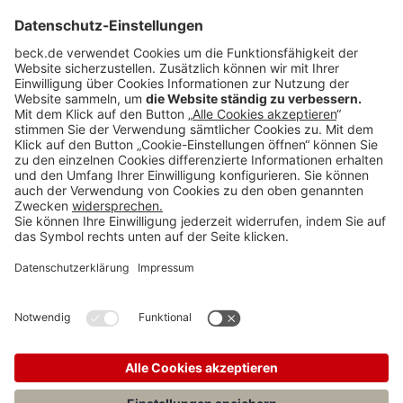
Der EuGH stellte nun fest, dass die österreichische Regelung eine
Beschränkung der Arbeitnehmerfreizügigkeit darstelle, da sie die
Möglichkeit einschränke, die berufliche Tätigkeit als
Rechtsanwaltsanwärterin, bzw. -anwärter in einem anderen
Mitgliedstaat auszuüben. Diese Beschränkung sei geeignet, die
Ausübung der Freizügigkeit zu behindern oder weniger attraktiv zu
machen.
Zwar verfolge die Regelung legitime Ziele wie den Schutz der einer
geordneten Rechtspflege, doch gehe sie über das hinaus, was zur
Erreichung dieser Ziele erforderlich sei. Für den EuGH wäre es eine
praktikable und weniger einschneidende Alternative, dass Betroffene
ihre praktische Ausbildung bei einem in Österreich eingetragenen,
aber in einem anderen Mitgliedstaat niedergelassenen Rechtsanwalt
oder einer Rechtsanwältin erbringen und zusätzlich einen Nachweis
vorlegen, dass die Ausbildung vergleichbare Erfahrungen ermöglicht
(
C-807/23
).
Urteil vom 03.04.2025 -
Teilen: