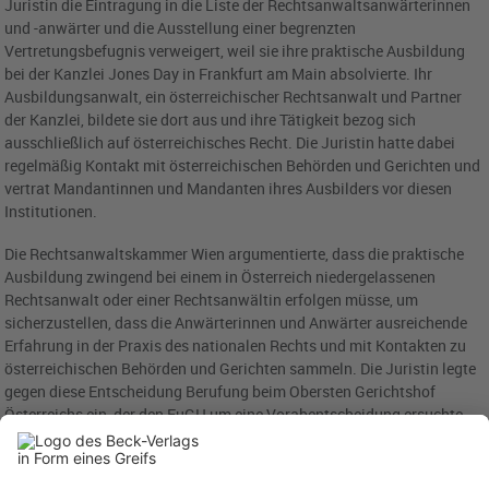
Juristin die Eintragung in die Liste der Rechtsanwaltsanwärterinnen
und -anwärter und die Ausstellung einer begrenzten
Vertretungsbefugnis verweigert, weil sie ihre praktische Ausbildung
bei der Kanzlei Jones Day in Frankfurt am Main absolvierte. Ihr
Ausbildungsanwalt, ein österreichischer Rechtsanwalt und Partner
der Kanzlei, bildete sie dort aus und ihre Tätigkeit bezog sich
ausschließlich auf österreichisches Recht. Die Juristin hatte dabei
regelmäßig Kontakt mit österreichischen Behörden und Gerichten und
vertrat Mandantinnen und Mandanten ihres Ausbilders vor diesen
Institutionen.
Die Rechtsanwaltskammer Wien argumentierte, dass die praktische
Ausbildung zwingend bei einem in Österreich niedergelassenen
Rechtsanwalt oder einer Rechtsanwältin erfolgen müsse, um
sicherzustellen, dass die Anwärterinnen und Anwärter ausreichende
Erfahrung in der Praxis des nationalen Rechts und mit Kontakten zu
österreichischen Behörden und Gerichten sammeln. Die Juristin legte
gegen diese Entscheidung Berufung beim Obersten Gerichtshof
Österreichs ein, der den EuGH um eine Vorabentscheidung ersuchte.
Österreichische Regelung zu starr