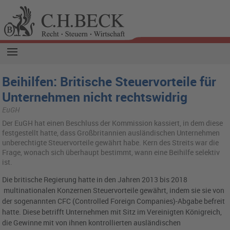
Beihilfen: Britische Steuervorteile für
Unternehmen nicht rechtswidrig
EuGH
Der EuGH hat einen Be­schluss der Kom­mis­si­on kas­siert, in dem diese
fest­ge­stellt hatte, dass Großbri­tan­ni­en aus­län­di­schen Un­ter­neh­men
un­be­rech­tig­te Steu­er­vor­tei­le ge­währt habe. Kern des Streits war die
Frage, wo­nach sich über­haupt be­stimmt, wann eine Bei­hil­fe se­lek­tiv
ist.
Die britische Regierung hatte in den Jahren 2013 bis 2018
multinationalen Konzernen Steuervorteile gewährt, indem sie sie von
der sogenannten CFC (Controlled Foreign Companies)-Abgabe befreit
hatte. Diese betrifft Unternehmen mit Sitz im Vereinigten Königreich,
die Gewinne mit von ihnen kontrollierten ausländischen