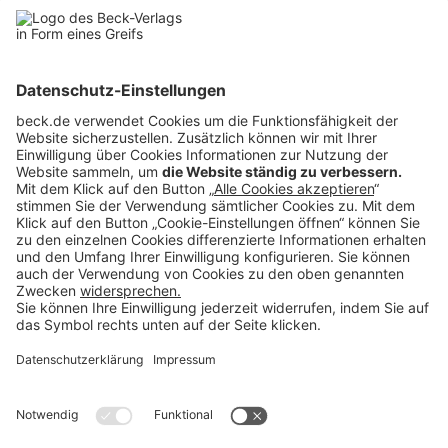
Nach Ansicht des Vereinigten Königreichs bildete das allgemeine
Körperschaftsteuersystem das Referenzsystem für die Beurteilung, ob
es sich um selektive Steuervorteile gehandelt habe. Dieses schließe
die gesamten CFC-Vorschriften ein und ermögliche es, die Gewinne
der ausländischen Tochtergesellschaften so zu besteuern, als wenn
sie von Unternehmen im Vereinigten Königreich selbst erzielt worden
wären, sofern eine hinreichend große Gefahr bestehe, dass es sich um
Umgehungskonstruktionen handele. Die Kommission war indes der
Meinung, die auf die CFC anwendbaren Vorschriften seien vom
allgemeinen britischen Körperschaftsteuersystem zu trennen,
weshalb diese selbst das maßgebliche Referenzsystem bildeten. Dem
stimmte der EuGH nicht zu.
So sei sowohl der Kommission als auch dem EuG ein Rechtsfehler
unterlaufen, die Prüfung der Selektivität der Steuerbefreiungen
ausschließlich auf die CFC-Vorschriften zu stützen. An diesem Fehler
leide dann notwendigerweise die gesamte Prüfung, weshalb schon
damit das Urteil des Gerichts insgesamt aufzuheben und der
Beschluss der Kommission für nichtig zu erklären sei (Urteil
vom
C-555/22 P
).
19.09.2024 -