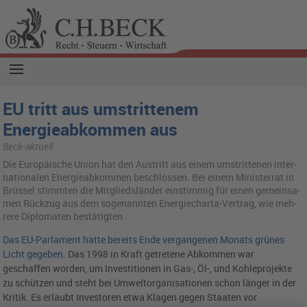
EU tritt aus umstrittenem
Energieabkommen aus
Beck-aktuell
Die Eu­ro­päi­sche Union hat den Aus­tritt aus einem um­strit­te­nen in­ter­
na­tio­na­len En­er­gie­ab­kom­men be­schlos­sen. Bei einem Mi­nis­ter­rat in
Brüs­sel stimm­ten die Mit­glieds­län­der ein­stim­mig für einen ge­mein­sa­
men Rück­zug aus dem so­ge­nann­ten En­er­gie­char­ta-Ver­trag, wie meh­
re­re Di­plo­ma­ten be­stä­tig­ten.
Das EU-Parlament hatte bereits Ende vergangenen Monats grünes
Licht gegeben
. Das 1998 in Kraft getretene Abkommen war
geschaffen worden, um Investitionen in Gas-, Öl-, und Kohleprojekte
zu schützen und steht bei Umweltorganisationen schon länger in der
Kritik. Es erlaubt Investoren etwa Klagen gegen Staaten vor