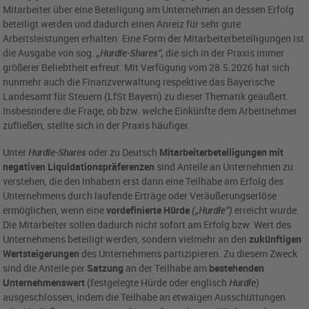
Mitarbeiter über eine Beteiligung am Unternehmen an dessen Erfolg
beteiligt werden und dadurch einen Anreiz für sehr gute
Arbeitsleistungen erhalten. Eine Form der Mitarbeiterbeteiligungen ist
die Ausgabe von sog.
„Hurdle-Shares“,
die sich in der Praxis immer
größerer Beliebtheit erfreut. Mit Verfügung vom 28.5.2026 hat sich
nunmehr auch die Finanzverwaltung respektive das Bayerische
Landesamt für Steuern (LfSt Bayern) zu dieser Thematik geäußert.
Insbesondere die Frage, ob bzw. welche Einkünfte dem Arbeitnehmer
zufließen, stellte sich in der Praxis häufiger.
Unter
Hurdle-Shares
oder zu Deutsch
Mitarbeiterbeteiligungen mit
negativen Liquidationspräferenzen
sind Anteile an Unternehmen zu
verstehen, die den Inhabern erst dann eine Teilhabe am Erfolg des
Unternehmens durch laufende Erträge oder Veräußerungserlöse
ermöglichen, wenn eine
vordefinierte Hürde
(„Hurdle“)
erreicht wurde.
Die Mitarbeiter sollen dadurch nicht sofort am Erfolg bzw. Wert des
Unternehmens beteiligt werden, sondern vielmehr an den
zukünftigen
Wertsteigerungen
des Unternehmens partizipieren. Zu diesem Zweck
sind die Anteile per
Satzung
an der Teilhabe am
bestehenden
Unternehmenswert
(festgelegte Hürde oder englisch
Hurdle
)
ausgeschlossen, indem die Teilhabe an etwaigen Ausschüttungen