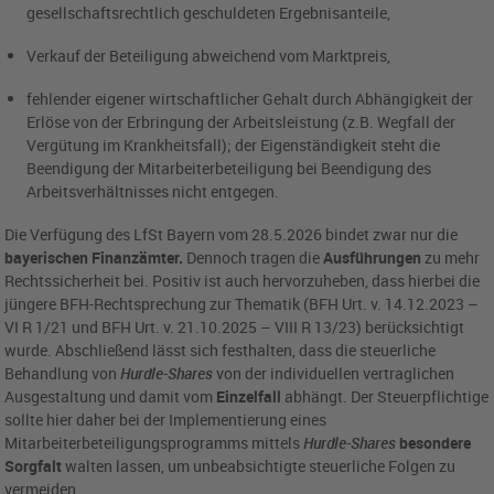
gesellschaftsrechtlich geschuldeten Ergebnisanteile,
Verkauf der Beteiligung abweichend vom Marktpreis,
fehlender eigener wirtschaftlicher Gehalt durch Abhängigkeit der
Erlöse von der Erbringung der Arbeitsleistung (z.B. Wegfall der
Vergütung im Krankheitsfall); der Eigenständigkeit steht die
Beendigung der Mitarbeiterbeteiligung bei Beendigung des
Arbeitsverhältnisses nicht entgegen.
Die Verfügung des LfSt Bayern vom 28.5.2026 bindet zwar nur die
bayerischen Finanzämter.
Dennoch tragen die
Ausführungen
zu mehr
Rechtssicherheit bei. Positiv ist auch hervorzuheben, dass hierbei die
jüngere BFH-Rechtsprechung zur Thematik (BFH Urt. v. 14.12.2023 –
VI R 1/21 und BFH Urt. v. 21.10.2025 – VIII R 13/23) berücksichtigt
wurde. Abschließend lässt sich festhalten, dass die steuerliche
Behandlung von
Hurdle-Shares
von der individuellen vertraglichen
Ausgestaltung und damit vom
Einzelfall
abhängt. Der Steuerpflichtige
sollte hier daher bei der Implementierung eines
Mitarbeiterbeteiligungsprogramms mittels
Hurdle-Shares
besondere
Sorgfalt
walten lassen, um unbeabsichtigte steuerliche Folgen zu
vermeiden.