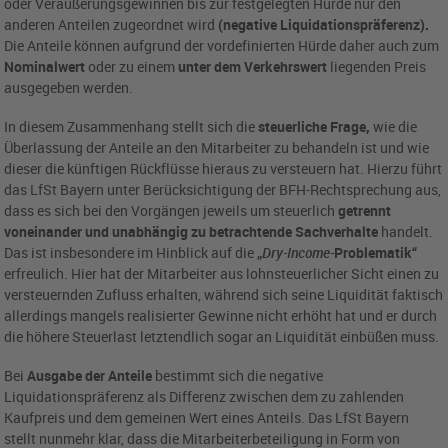
oder Veräußerungsgewinnen bis zur festgelegten Hürde nur den
anderen Anteilen zugeordnet wird
(negative Liquidationspräferenz).
Die Anteile können aufgrund der vordefinierten Hürde daher auch zum
Nominalwert
oder zu einem
unter dem Verkehrswert
liegenden Preis
ausgegeben werden.
In diesem Zusammenhang stellt sich die
steuerliche Frage,
wie die
Überlassung der Anteile an den Mitarbeiter zu behandeln ist und wie
dieser die künftigen Rückflüsse hieraus zu versteuern hat. Hierzu führt
das LfSt Bayern unter Berücksichtigung der BFH-Rechtsprechung aus,
dass es sich bei den Vorgängen jeweils um steuerlich
getrennt
voneinander und unabhängig zu betrachtende Sachverhalte
handelt.
Das ist insbesondere im Hinblick auf die
„
Dry-Income-
Problematik“
erfreulich. Hier hat der Mitarbeiter aus lohnsteuerlicher Sicht einen zu
versteuernden Zufluss erhalten, während sich seine Liquidität faktisch
allerdings mangels realisierter Gewinne nicht erhöht hat und er durch
die höhere Steuerlast letztendlich sogar an Liquidität einbüßen muss.
Bei
Ausgabe der Anteile
bestimmt sich die negative
Liquidationspräferenz als Differenz zwischen dem zu zahlenden
Kaufpreis und dem gemeinen Wert eines Anteils. Das LfSt Bayern
stellt nunmehr klar, dass die Mitarbeiterbeteiligung in Form von