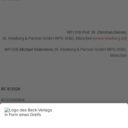
WP/StB
Prof.
Dr. Christian Zwirner,
Dr. Kleeberg & Partner GmbH WPG StBG, München (
www.kleeberg.de
)
WP/StB
Michael Vodermeier,
Dr. Kleeberg & Partner GmbH WPG StBG,
München
BC 8/2026
BC20260804