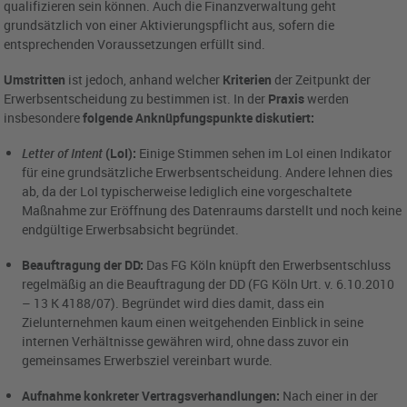
qualifizieren sein können. Auch die Finanzverwaltung geht
grundsätzlich von einer Aktivierungspflicht aus, sofern die
entsprechenden Voraussetzungen erfüllt sind.
Umstritten
ist jedoch, anhand welcher
Kriterien
der Zeitpunkt der
Erwerbsentscheidung zu bestimmen ist. In der
Praxis
werden
insbesondere
folgende Anknüpfungspunkte diskutiert:
Letter of Intent
(LoI):
Einige Stimmen sehen im LoI einen Indikator
für eine grundsätzliche Erwerbsentscheidung. Andere lehnen dies
ab, da der LoI typischerweise lediglich eine vorgeschaltete
Maßnahme zur Eröffnung des Datenraums darstellt und noch keine
endgültige Erwerbsabsicht begründet.
Beauftragung der DD:
Das FG Köln knüpft den Erwerbsentschluss
regelmäßig an die Beauftragung der DD (FG Köln Urt. v. 6.10.2010
– 13 K 4188/07). Begründet wird dies damit, dass ein
Zielunternehmen kaum einen weitgehenden Einblick in seine
internen Verhältnisse gewähren wird, ohne dass zuvor ein
gemeinsames Erwerbsziel vereinbart wurde.
Aufnahme konkreter Vertragsverhandlungen:
Nach einer in der