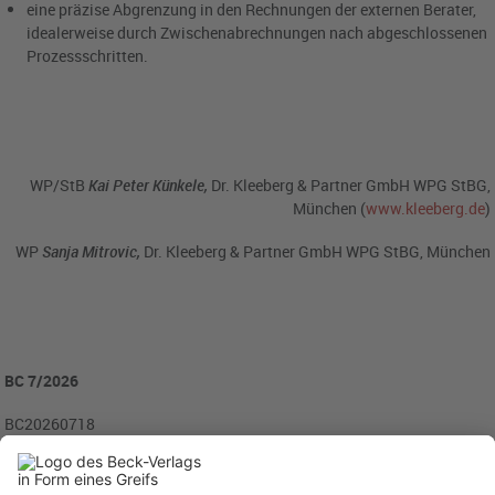
eine präzise Abgrenzung in den Rechnungen der externen Berater,
idealerweise durch Zwischenabrechnungen nach abgeschlossenen
Prozessschritten.
WP/StB
Kai Peter Künkele,
Dr. Kleeberg & Partner GmbH WPG StBG,
München (
www.kleeberg.de
)
WP
Sanja Mitrovic,
Dr. Kleeberg & Partner GmbH WPG StBG, München
BC 7/2026
BC20260718