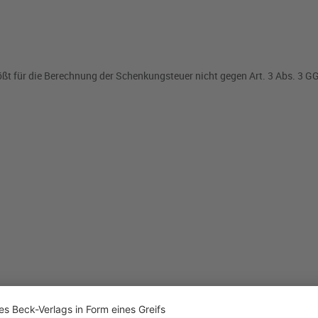
ößt für die Berechnung der Schenkungsteuer nicht gegen Art. 3 Abs. 3 G
icher Rentenzahlungen
befasst. Hintergrund der Entscheidung ist die R
üssiger und jährlich nachschüssiger Rentenzahlungen ein
Zinssatz von 