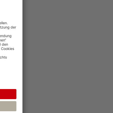
der zum
t damit dem
n Zeitpunkt
unmittelbare
pflichtete
Onkels zu
gezogen