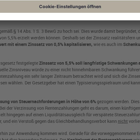
erhältnis zur Übertragung der Immobilie steht und damit keine Schenkun
 niedrigen Zinssatz zugrunde
zu
legen
und folglich einen möglichst hoh
 gemäß § 14 Abs. 1 S. 3 BewG zu hoch sei. Dies wurde damit begründet, d
on 5,5% erzielt werden können. Deshalb sei der Zinssatz realitätsfern u
ert mit einem Zinssatz von 0,5% kapitalisieren,
wie es auch im
Schenku
gsgesetz festgelegte
Zinssatz von 5,5% soll langfristige Schwankungen
uelle Zinsniveau würde zu einer nicht hinnehmbaren Schwankung führe
ntenzahlung ein sehr langer Zeitraum betrachtet wird und sich die Zinse
sen wählen. Der Gesetzgeber hat einen Typisierungsspielraum und kan
nsung von Steuernachforderungen
in Höhe von 6%
gezogen werden. Dies 
Bei der Verzinsung von Rentenzahlungen geht es darum, einen künftigen
elt hingegen auf einen Liquiditätsausgleich für verspätete Steuerzahlu
bar, und ein Verstoß gegen das Gleichbehandlungsverbot kann
nicht
vorlie
iterhin zur Anwendung kommen wird. Gerade für die vorweggenommene E
 hat dies besondere Relevanz. Der
Kapitalwert der Rentenzahlungen
wir