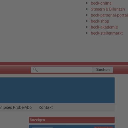
beck-online
Steuern & Bilanzen
beck-personal-portal
beck-shop
beck-akademie
beck-stellenmarkt
nloses Probe-Abo
Kontakt
Anzeigen