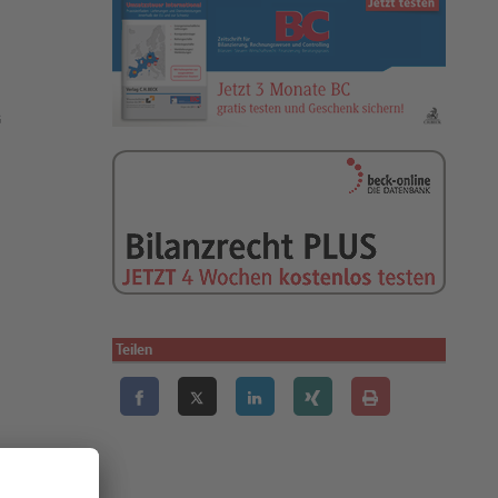
G
Teilen
egelung des §
5,5% zugrunde