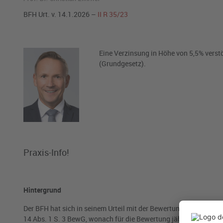
BFH Urt. v. 14.1.2026 –
II R 35/23
Eine Verzinsung in Höhe von 5,5% verst
(Grundgesetz).
Praxis-Info!
Hintergrund
Der BFH hat sich in seinem Urteil mit der Bewertung
lebenslängl
14 Abs. 1 S. 3 BewG, wonach für die Bewertung jährlich vorsch