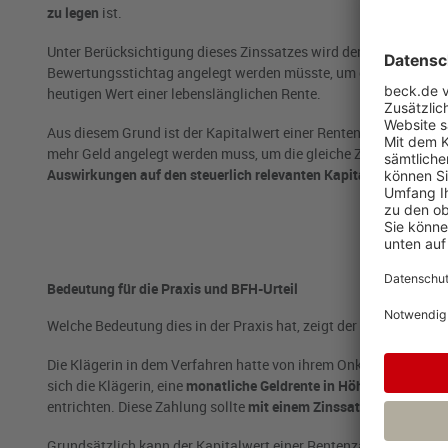
zu legen
ist.
Unter Berücksichtigung dieses Zinssatzes wird der
Kapitalwert 
Bewertungsstichtag angelegt werden müsste, um die künftigen 
heutigen Wert einer lebenslänglichen Rente.
Aus diesem Grund ist der Kapitalwert einer Rentenzahlung umso gr
mehr Geld angelegt werden muss, um die gleiche Zahlung in der 
Auswirkungen auf den steuerlich relevanten Kapitalwert.
Bedeutung für die Praxis und BFH-Urteil
Welche Bedeutung dies in der Praxis hat, zeigt der vom BFH ents
Die Klägerin in dem Verfahren hatte von ihrem Onkel das Eige
sich die Klägerin, eine
monatliche Geldrente in Höhe von 1.000 €
entrichten. Diese Zahlung sollte
mit einem Zinssatz von 0,5% kap
Grundsätzlich kann der Kapitalwert einer Rentenzahlung von der