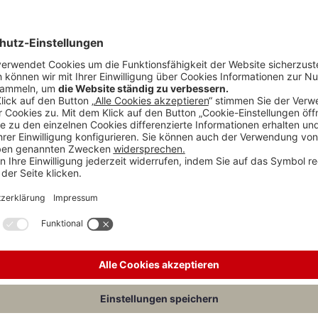
der Rentenzahlungen
ermittelt. Der Kapitalwert bezeichnet den Betrag, 
lebenslänglichen Rentenzahlungen finanzieren zu können. Er entsprich
ößer, je niedriger der Zinssatz ist. Dies liegt daran, dass zum aktuelle
Zukunft zu leisten. Die
Höhe des anzuwendenden Zinssatzes
hat daher 
chiedene Fall.
ntum an einem Grundstück übertragen bekommen. Damit einhergehend ver
zu
entrichten.
Die Rentenzahlung sei für die gesamte Lebensdauer des 
italisiert
werden.
 Schenkungsteuer, die durch die Übertragung der Immobilie anfällt, ab