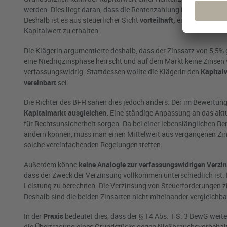
werden. Dies liegt daran, dass die Rentenzahlung im Austauschv
Deshalb ist es aus steuerlicher Sicht
vorteilhaft,
einen
möglichst
Kapitalwert zu erhalten.
Die Klägerin argumentierte deshalb, dass der Zinssatz von 5,5%
eine Niedrigzinsphase herrscht und auf dem Markt keine Zinsen v
verfassungswidrig. Stattdessen wollte die Klägerin den
Kapitalw
vereinbart
sei.
Die Richter des BFH sahen dies jedoch anders. Der im Bewertun
Kapitalmarkt ausgleichen.
Eine ständige Anpassung an das akt
für Rechtsunsicherheit sorgen. Da bei einer lebenslänglichen Re
ändern können, muss man einen Mittelwert aus vergangenen Zin
solche vereinfachenden Regelungen treffen.
Außerdem könne
keine
Analogie
zur verfassungswidrigen Verzi
dass der Zweck der Verzinsung vollkommen unterschiedlich ist. 
Leistung zu berechnen. Die Verzinsung von Steuerforderungen zi
Deshalb sind die beiden Zinsarten nicht miteinander vergleich
In der
Praxis
bedeutet dies, dass der § 14 Abs. 1 S. 3 BewG we
die Übertragung eines Grundstücks gegen Nießbrauchsvorbehalt