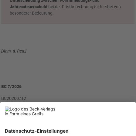
Unterscheidung zwischen Voranmeldungs- und
Jahressteuerschuld
bei der Fristberechnung ist hierbei von
besonderer Bedeutung.
[Anm. d. Red.]
BC 7/2026
BC20260712