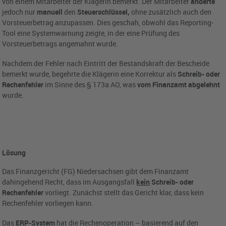
von einem Mitarbeiter der Klägerin bemerkt. Der Mitarbeiter
änderte
jedoch nur
manuell
den
Steuerschlüssel,
ohne zusätzlich auch den
Vorsteuerbetrag anzupassen. Dies geschah, obwohl das Reporting-
Tool eine Systemwarnung zeigte, in der eine Prüfung des
Vorsteuerbetrags angemahnt wurde.
Nachdem der Fehler nach Eintritt der Bestandskraft der Bescheide
bemerkt wurde, begehrte die Klägerin eine Korrektur als
Schreib- oder
Rechenfehler
im Sinne des § 173a AO, was
vom Finanzamt abgelehnt
wurde.
Lösung
Das Finanzgericht (FG) Niedersachsen gibt dem Finanzamt
dahingehend Recht, dass im Ausgangsfall
kein
Schreib- oder
Rechenfehler
vorliegt. Zunächst stellt das Gericht klar, dass kein
Rechenfehler vorliegen kann.
Das
ERP-System
hat die Rechenoperation – basierend auf den