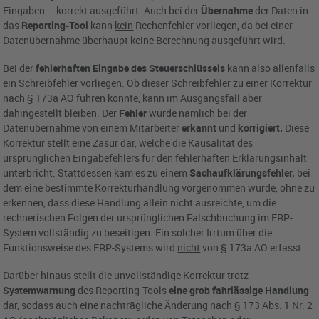
Eingaben – korrekt ausgeführt. Auch bei der
Übernahme
der Daten in
das
Reporting-Tool
kann
kein
Rechenfehler vorliegen, da bei einer
Datenübernahme überhaupt keine Berechnung ausgeführt wird.
Bei der
fehlerhaften Eingabe des Steuerschlüssels
kann also allenfalls
ein Schreibfehler vorliegen. Ob dieser Schreibfehler zu einer Korrektur
nach § 173a AO führen könnte, kann im Ausgangsfall aber
dahingestellt bleiben. Der
Fehler
wurde nämlich bei der
Datenübernahme von einem Mitarbeiter
erkannt
und
korrigiert.
Diese
Korrektur stellt eine Zäsur dar, welche die Kausalität des
ursprünglichen Eingabefehlers für den fehlerhaften Erklärungsinhalt
unterbricht. Stattdessen kam es zu einem
Sachaufklärungsfehler,
bei
dem eine bestimmte Korrekturhandlung vorgenommen wurde, ohne zu
erkennen, dass diese Handlung allein nicht ausreichte, um die
rechnerischen Folgen der ursprünglichen Falschbuchung im ERP-
System vollständig zu beseitigen. Ein solcher Irrtum über die
Funktionsweise des ERP-Systems wird
nicht
von § 173a AO erfasst.
Darüber hinaus stellt die unvollständige Korrektur trotz
Systemwarnung
des Reporting-Tools
eine grob fahrlässige Handlung
dar, sodass auch eine nachträgliche Änderung nach § 173 Abs. 1 Nr. 2