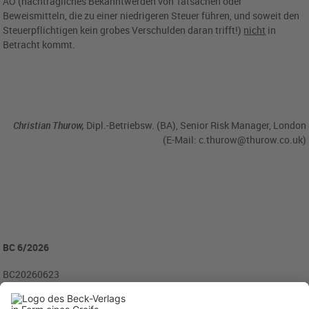
AO (nachträgliches Bekanntwerden von Tatsachen oder
Beweismitteln, die zu einer niedrigeren Steuer führen, und soweit den
Steuerpflichtigen kein grobes Verschulden daran trifft!)
nicht
in
Betracht kommt.
Christian Thurow,
Dipl.-Betriebsw. (BA), Senior Risk Manager, London
(E-Mail:
c.thurow@thurow.co.uk
)
BC 6/2026
BC20260623