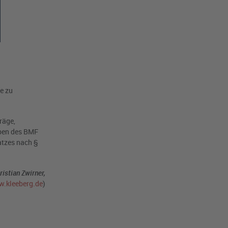
e zu
räge,
aben des BMF
atzes nach §
ristian Zwirner,
.kleeberg.de
)