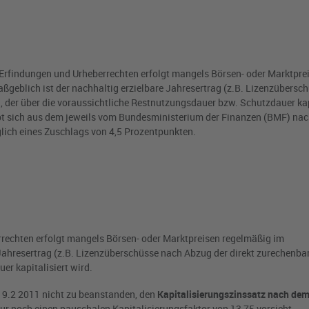
Erfindungen und Urheberrechten erfolgt mangels Börsen- oder Marktpre
ßgeblich ist der nachhaltig erzielbare Jahresertrag (z.B. Lizenzübersc
, der über die voraussichtliche Restnutzungsdauer bzw. Schutzdauer kap
ibt sich aus dem jeweils vom Bundesministerium der Finanzen (BMF) nac
glich eines Zuschlags von 4,5 Prozentpunkten.
rechten erfolgt mangels Börsen- oder Marktpreisen regelmäßig im
Jahresertrag (z.B. Lizenzüberschüsse nach Abzug der direkt zurechenba
er kapitalisiert wird.
 9.2 2011 nicht zu beanstanden, den
Kapitalisierungszinssatz nach de
ur noch einen pauschalen Kapitalisierungsfaktor von 13,75 vorsieht.