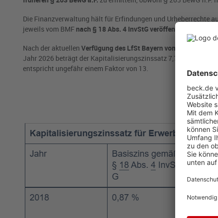
Die Finanzverwaltung hält für Erfindungen und Urheberrechte a
jeweils vom BMF
nach § 18 Abs. 4 InvStG veröffentlichten Basi
Nach der aktuellen
Verfügung des LfSt Bayern vom 10.2.2026
ge
Jahr 2026 beträgt der Kapitalisierungszinssatz 7,70% (Basiszin
entspricht ungefähr einem Faktor von 13.