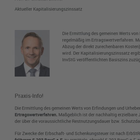
Aktueller Kapitalisierungszinssatz
Die Ermittlung des gemeinen Werts von 
regelmäßig im Ertragswertverfahren. Ma
Abzug der direkt zurechenbaren Kosten)
wird. Der Kapitalisierungszinssatz erg
InvStG veröffentlichten Basiszins zuzü
Praxis-Info!
Die Ermittlung des gemeinen Werts von Erfindungen und Urheber
Ertragswertverfahren.
Maßgeblich ist der nachhaltig erzielbare 
der über die voraussichtliche Restnutzungsdauer bzw. Schutzdau
Für Zwecke der Erbschaft- und Schenkungsteuer ist nach ErbStR
früheren § 203 BewG a.F.
zu ermitteln, obwohl § 203 BewG n.F. n