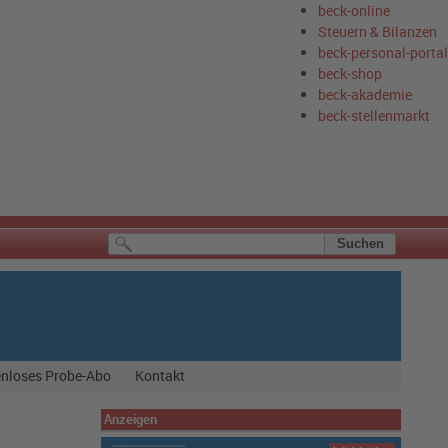
beck-online
Steuern & Bilanzen
beck-personal-portal
beck-shop
beck-akademie
beck-stellenmarkt
nloses Probe-Abo
Kontakt
Anzeigen