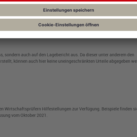
nzwerte,
beispielsweise Vorräte oder das Eigenkapital, sowie das ausg
ss, sondern auch auf den Lagebericht aus. Da dieser unter anderem den
rstellt, können auch hier keine uneingeschränkten Urteile abgegeben we
 Wirtschaftsprüfern Hilfestellungen zur Verfügung. Beispiele finden si
Fassung vom Oktober 2021.