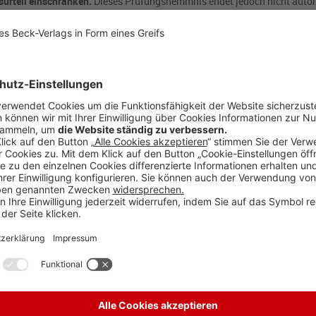
urteil einschränken.
Dieses Prüfungshemmnis endet jedoch nicht auto
sbilanz des Folgejahres übernommen werden und zugleich die Vergleichs
ng fort.
rpflichtet,
sein
Prüfungsurteil
für das aktuelle Geschäftsjahr ebenfalls
den Vorjahresangaben nicht sichergestellt ist.