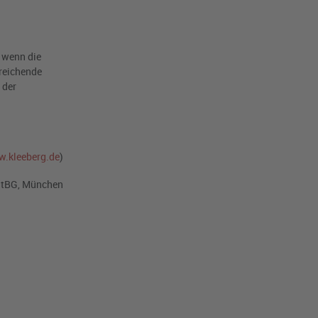
 wenn die
sreichende
 der
.kleeberg.de
)
StBG, München