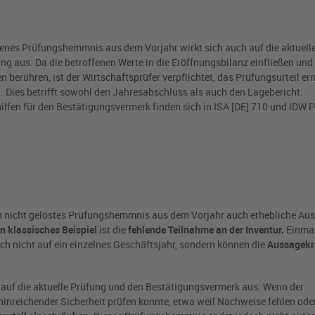
enes Prüfungshemmnis aus dem Vorjahr wirkt sich auch auf die aktuell
g aus. Da die betroffenen Werte in die Eröffnungsbilanz einfließen und 
n berühren, ist der Wirtschaftsprüfer verpflichtet, das Prüfungsurteil er
 Dies betrifft sowohl den Jahresabschluss als auch den Lagebericht.
lfen für den Bestätigungsvermerk finden sich in ISA [DE] 710 und IDW 
 ein nicht gelöstes Prüfungshemmnis aus dem Vorjahr auch erhebliche A
in klassisches
Beispiel
ist die
fehlende Teilnahme an der Inventur.
Einmal
h nicht auf ein einzelnes Geschäftsjahr, sondern können die
Aussagekr
 auf die aktuelle Prüfung und den Bestätigungsvermerk aus. Wenn der
hinreichender Sicherheit prüfen konnte, etwa weil Nachweise fehlen oder