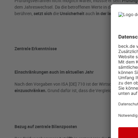
Prüfungsverfahren nicht möglich waren, musste er sein
Prüfungs
dem Jahreswechsel. Da die betroffenen Werte in der Eröffnung
berühren,
setzt sich
die
Unsicherheit
auch
in der laufenden Prüfu
Zentrale Erkenntnisse
Einschränkungen auch im aktuellen Jahr
Nach den Vorgaben von ISA [DE] 710 ist der Wirtschaftsprüfer
ve
einzuschränken.
Grund dafür ist, dass die Vergleichbarkeit mit 
Bezug auf zentrale Bilanzposten