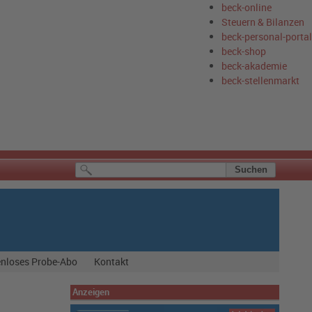
beck-online
Steuern & Bilanzen
beck-personal-portal
beck-shop
beck-akademie
beck-stellenmarkt
nloses Probe-Abo
Kontakt
Anzeigen