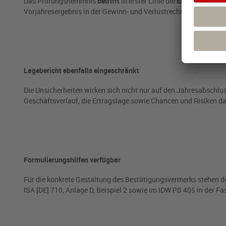
Das Prüfungshemmnis
betrifft
in erster Linie die
Eröffnungsbila
Vorjahresergebnis in der Gewinn- und Verlustrechnung.
Lagebericht ebenfalls eingeschränkt
Die Unsicherheiten wirken sich nicht nur auf den Jahresabschlu
Geschäftsverlauf, die Ertragslage sowie Chancen und Risiken da
Formulierungshilfen verfügbar
Für die konkrete Gestaltung des Bestätigungsvermerks stehen den
ISA [DE] 710, Anlage D, Beispiel 2 sowie im IDW PS 405 in der 