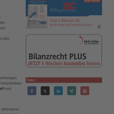
e
die
neut
PS 405.
uswirkungen
Teilen
 entstandene
aft
und
 alternative