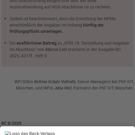
und funktionsfähig eingerichtet sein. Mit einer
Ausstrahlwirkung auf HGB-Abschlüsse ist zu rechnen.
Zudem ist beachtenswert, dass die Ermittlung der MPMs
einschließlich der Angaben im Anhang
künftig der
Prüfungspflicht unterliegen.
Ein
ausführlicher Beitrag
zu „IFRS 18: Darstellung und Angaben
im Abschluss“ von
Marcus Lotz
erscheint in der Ausgabe BC
2025, 423 ff., Heft 9.
WP/StBin
Bettina Scholz-Vollrath,
Senior Managerin bei PKF IVT,
München, und
WPin
Julia Hörl,
Partnerin der PKF IVT, München.
BC 9/2025
BC20250918