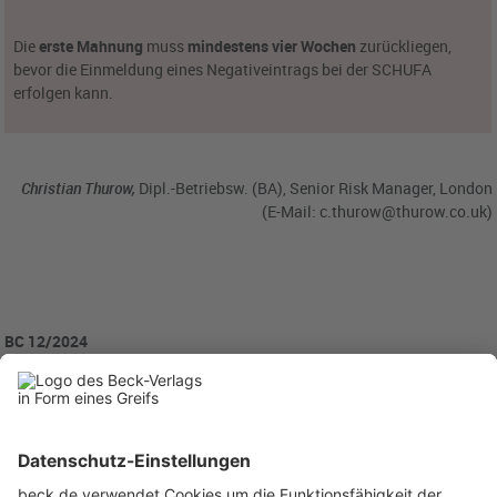
Die
erste Mahnung
muss
mindestens vier Wochen
zurückliegen,
bevor die Einmeldung eines Negativeintrags bei der SCHUFA
erfolgen kann.
Christian Thurow,
Dipl.-Betriebsw. (BA), Senior Risk Manager, London
(E-Mail:
c.thurow@thurow.co.uk
)
BC 12/2024
BC20241225