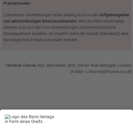
Praxishinweis:
Lohnsteuer-Anmeldungen fallen häufig auch in das
Aufgabengebiet
von selbstständigen Bilanzbuchhaltern.
Wie das BGH-Urteil zeigt,
können sich aus den (Vor-)Anmeldungen insolvenzrechtliche
Konsequenzen ergeben. Im Zweifel sollte der Kunde (Mandant) über
die möglichen Folgen informiert werden.
Christian Thurow,
Dipl.-Betriebsw. (BA), Senior Risk Manager, London
(E-Mail:
c.thurow@thurow.co.uk
)
BC 12/2024
BC20241201