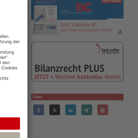
 ein:
chland eine
 wenn der
r
Teilen
sen
häuslichem