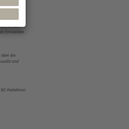
er); etwas
 zum Entsenden
t
über die
ausübt und
r BC-Redaktion