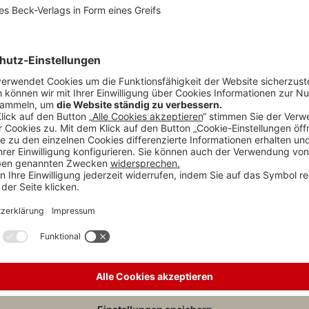
82 (Tz. 2.4)
d eine Betriebsstätte, treten u.a. folgende lohnsteuerlichen Folgerungen
ndischer Arbeitgeber zum
Lohnsteuerabzug verpflichtet,
wenn er in Deuts
1 Nr. 1 EStG).
lohn eines im Ausland wohnenden Arbeitnehmers das Besteuerungsrecht,
te getragen wird, d.h., die Löhne als Betriebsausgaben den Gewinn diese
erfüllen der 183-Tage-Regelung kommt es in diesem Fall
nicht
an.
bgabenordnung geregelt, dass die
Tätigkeit
eines Arbeitnehmers in des
tte
des Arbeitgebers führt; dies gilt nach deutscher Auffassung auch