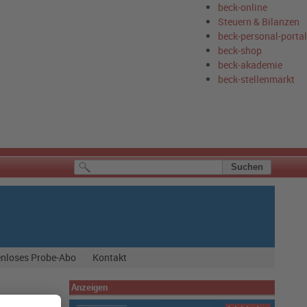
beck-online
Steuern & Bilanzen
beck-personal-portal
beck-shop
beck-akademie
beck-stellenmarkt
nloses Probe-Abo
Kontakt
Anzeigen