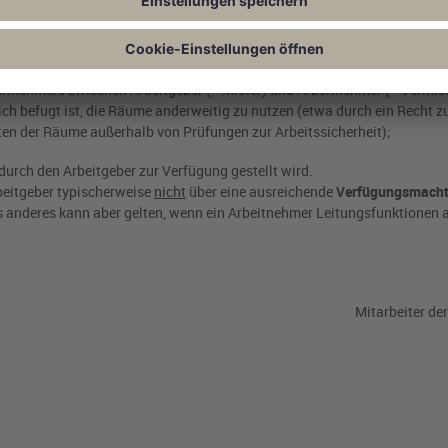
ung durch den Arbeitgeber;
itnehmers zwischen Arbeitgeber (= Mieter) und Arbeitnehmer (= Vermiet
hlich befugt ist, die Räume anderweitig zu nutzen (etwa durch ein Recht
ten der Räume außerhalb von Prüfungen zur Arbeitssicherheit);
durch den Arbeitgeber zur Verfügung gestellt wird.
beitgeber typischerweise
nicht
über eine ausreichende
Verfügungsmach
s anderes kann aber gelten, wenn ein Arbeitnehmer Leitungsfunktionen 
Mitarbeiter de