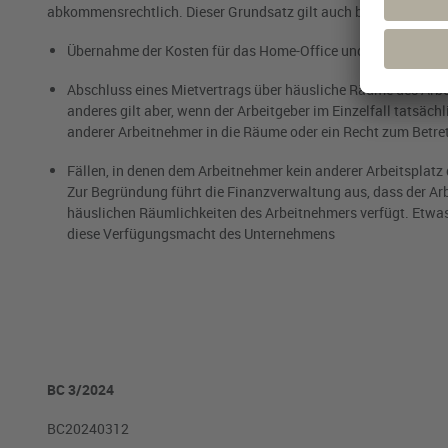
abkommensrechtlich. Dieser Grundsatz gilt auch bei:
Übernahme der Kosten für das Home-Office und die Ausstatt
Abschluss eines Mietvertrags über häusliche Räume des Arbe
anderes gilt aber, wenn der Arbeitgeber im Einzelfall tatsäc
anderer Arbeitnehmer in die Räume oder ein Recht zum Betre
Fällen, in denen dem Arbeitnehmer kein anderer Arbeitsplatz 
Zur Begründung führt die Finanzverwaltung aus, dass der Ar
häuslichen Räumlichkeiten des Arbeitnehmers verfügt. Etwa
diese Verfügungsmacht des Unternehmens
BC 3/2024
BC20240312