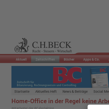
Aktuell
Zeitschriften
Bücher
Apps & Co.
Startseite
Aktuelles Heft
News & Beiträge
Social Me
Home-Office in der Regel keine Arb
Mitarbeiter der BC-Redaktion