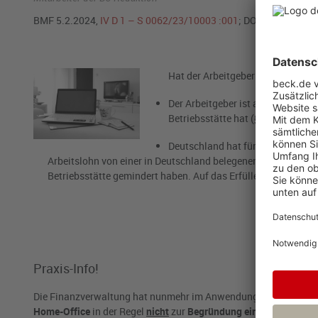
BMF 5.2.2024,
IV D 1 – S 0062/23/10003 :001
; DOK 2023/11225
Hat der Arbeitgeber in Deutschlan
Der Arbeitgeber ist als sog. inlä
Betriebsstätte hat (§ 38 Abs. 1 S. 
Deutschland hat für den Arbeits
Arbeitslohn von einer in Deutschland belegenen Betriebsstät
Betriebsstätte gemindert haben. Auf das Erfüllen oder Nicht
Praxis-Info!
Die Finanzverwaltung hat nunmehr im Anwendungserlass zur A
Home-Office
in der Regel
nicht
zur
Begründung einer Betriebsstä