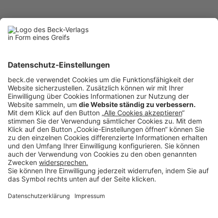
BC
6/2012
becklink332206
Anzeigen