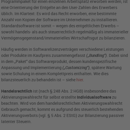
Programmpaket für einen einzelnen Arbeitsplatz erworben werden, ist
eine Orientierung der Entgelte an den User-Zahlen des Erwerbers
üblich. Im Klartext: Es wird das Recht erworben, eine bestimmte
Anzahl von Kopien der Software im Unternehmen zu installieren.
Standardsoftware ist somit – wegen des entgeltlichen Erwerbs –
sowohl handels- als auch steuerrechtlich regelmäßig als immaterieller
Vermögensgegenstand/immaterielles Wirtschaftsgut zu bilanzieren.
Häufig werden in Softwarelizenzverträgen verschiedene Leistungen
oder Produkte im Kaufpreis zusammengefasst
(„Bundling“)
. Dabei sind
in dem „Paket“ das Softwareprodukt, dessen kundenspezifische
Anpassung und Implementierung
(„Customizing“)
, spätere Wartung
sowie Schulung in einem Komplettpreis enthalten. Wie dies
bilanzsteuerlich zu behandeln ist – siehe
hier
.
Handelsrechtlich
ist (nach § 248 Abs. 2 HGB) insbesondere das
Aktivierungswahlrecht für selbst erstellte
Individualsoftware
zu
beachten. Wird von dem handelsrechtlichen Aktivierungswahlrecht
Gebrauch gemacht, kommt es aufgrund des steuerlich bestehenden
Aktivierungsverbots (vgl. § 5 Abs. 2 EStG) zur Bilanzierung passiver
latenter Steuern.