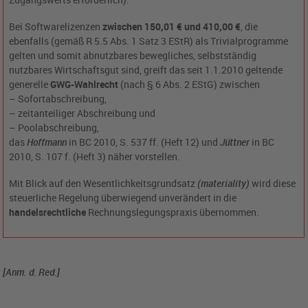
Bei Softwarelizenzen
zwischen 150,01 € und 410,00 €
, die
ebenfalls (gemäß R 5.5 Abs. 1 Satz 3 EStR) als Trivialprogramme
gelten und somit abnutzbares bewegliches, selbstständig
nutzbares Wirtschaftsgut sind, greift das seit 1.1.2010 geltende
generelle
GWG-Wahlrecht
(nach § 6 Abs. 2 EStG) zwischen
– Sofortabschreibung,
– zeitanteiliger Abschreibung und
– Poolabschreibung,
das
Hoffmann
in BC 2010, S. 537 ff. (Heft 12) und
Jüttner
in BC
2010, S. 107 f. (Heft 3) näher vorstellen.
Mit Blick auf den Wesentlichkeitsgrundsatz
(materiality)
wird diese
steuerliche Regelung überwiegend unverändert in die
handelsrechtliche
Rechnungslegungspraxis übernommen.
[Anm. d. Red.]