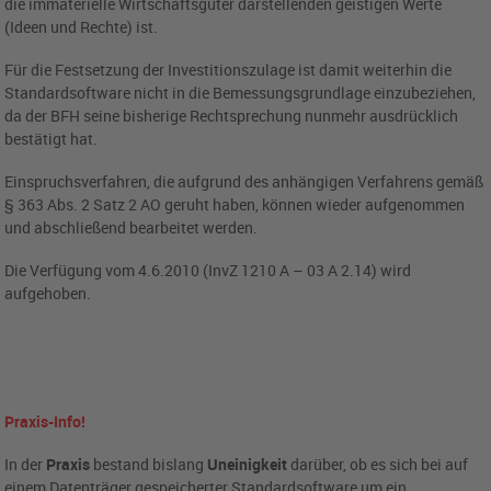
die immaterielle Wirtschaftsgüter darstellenden geistigen Werte
(Ideen und Rechte) ist.
Für die Festsetzung der Investitionszulage ist damit weiterhin die
Standardsoftware nicht in die Bemessungsgrundlage einzubeziehen,
da der BFH seine bisherige Rechtsprechung nunmehr ausdrücklich
bestätigt hat.
Einspruchsverfahren, die aufgrund des anhängigen Verfahrens gemäß
§ 363 Abs. 2 Satz 2 AO geruht haben, können wieder aufgenommen
und abschließend bearbeitet werden.
Die Verfügung vom 4.6.2010 (InvZ 1210 A – 03 A 2.14) wird
aufgehoben.
Praxis-Info!
In der
Praxis
bestand bislang
Uneinigkeit
darüber, ob es sich bei auf
einem Datenträger gespeicherter Standardsoftware um ein