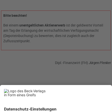
Bitte beachten!
Bei einem
unentgeltlichen Aktienerwerb
ist der geldwerte Vorteil
am Tag der Erlangung der wirtschaftlichen Verfügungsmacht
(Depoteinbuchung) zu bewerten; dies ist zugleich auch der
Zuflusszeitpunkt.
Dipl.-Finanzwirt (FH)
Jürgen Plenker
BC
8/2014
becklink359735