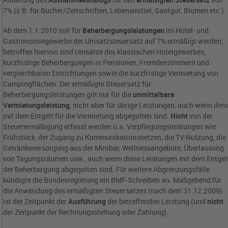
7% (z.B. für Bücher/Zeitschriften, Lebensmittel, Saatgut, Blumen etc.).
Ab dem 1.1.2010 soll für
Beherbergungsleistungen
im Hotel- und
Gastronomiegewerbe der Umsatzsteuersatz auf 7% ermäßigt werden;
betroffen hiervon sind Umsätze des klassischen Hotelgewerbes,
kurzfristige Beherbergungen in Pensionen, Fremdenzimmern und
vergleichbaren Einrichtungen sowie die kurzfristige Vermietung von
Campingflächen. Der ermäßigte Steuersatz für
Beherbergungsleistungen gilt nur für die
unmittelbare
Vermietungsleistung
, nicht aber für übrige Leistungen, auch wenn dies
mit dem Entgelt für die Vermietung abgegolten sind.
Nicht
von der
Steuerermäßigung erfasst werden u.a. Verpflegungsleistungen wie
Frühstück, der Zugang zu Kommunikationsnetzen, die TV-Nutzung, die
Getränkeversorgung aus der Minibar, Wellnessangebote, Überlassung
von Tagungsräumen usw., auch wenn diese Leistungen mit dem Entgel
der Beherbergung abgegolten sind. Für weitere Abgrenzungsfälle
kündigte die Bundesregierung ein BMF-Schreiben an. Maßgebend für
die Anwendung des ermäßigten Steuersatzes (nach dem 31.12.2009)
ist der Zeitpunkt der
Ausführung
der betreffenden Leistung (und
nicht
der Zeitpunkt der Rechnungsstellung oder Zahlung).