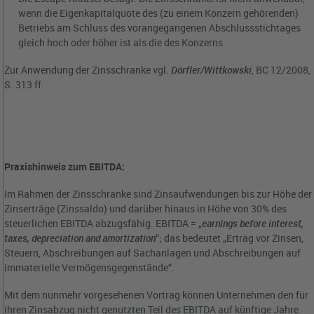
wenn die Eigenkapitalquote des (zu einem Konzern gehörenden)
Betriebs am Schluss des vorangegangenen Abschlussstichtages
gleich hoch oder höher ist als die des Konzerns.
Zur Anwendung der Zinsschranke vgl.
Dörfler/Wittkowski
, BC 12/2008,
S. 313 ff.
Praxishinweis zum EBITDA:
Im Rahmen der Zinsschranke sind Zinsaufwendungen bis zur Höhe der
Zinserträge (Zinssaldo) und darüber hinaus in Höhe von 30% des
steuerlichen EBITDA abzugsfähig. EBITDA = „
earnings before interest,
taxes, depreciation and amortization
“; das bedeutet „Ertrag vor Zinsen,
Steuern, Abschreibungen auf Sachanlagen und Abschreibungen auf
immaterielle Vermögensgegenstände“.
Mit dem nunmehr vorgesehenen Vortrag können Unternehmen den für
ihren Zinsabzug nicht genutzten Teil des EBITDA auf künftige Jahre