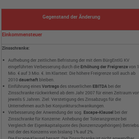
Gegenstand der Änderung
Einkommensteuer
Zinsschranke:
Aufhebung der zeitlichen Befristung der mit dem BürgEntlG KV
eingeführten Verbesserung durch die
Erhöhung der Freigrenze
von 
Mio. € auf 3 Mio. €. Im Klartext: Die höhere Freigrenze soll auch ab
2010
dauerhaft
bleiben.
Einführung eines
Vortrags
des steuerlichen
EBITDA
bei der
Zinsschranke rückwirkend ab dem Jahr 2007 für einen Zeitraum vo
jeweils 5 Jahren. Ziel: Verstetigung des Zinsabzugs für die
Unternehmen auch bei Konjunkturschwankungen.
Verbesserung der Anwendung der sog.
Escape-Klausel
bei der
Zinsschranke für Konzerne: Anhebung der Toleranzgrenze bei
Vergleich der Eigenkapitalquote des (konzernzugehörigen) Betriebs
mit der des Konzerns von bislang 1% auf 2%.
Die Escape-Klausel besagt: Die Zinsschranke ist nicht anwendbar,