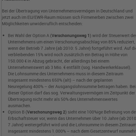
Bei der Übertragung von Unternehmensvermögen in Deutschland und
jetzt auch im EU/EWR-Raum müssen sich Firmenerben zwischen zwei
Möglichkeiten unwiderruflich entscheiden:
Bei Wahl der Option A (
Verschonungsweg 1
) wird der Steuerwert de
Unternehmens um einen Verschonungsabschlag von 85% reduziert,
wenn der Betrieb 7 Jahre (ab 2010: 5 Jahre) fortgeführt wird. Auf di
verbleibenden 15% wird noch zusätzlich ein Betrag in Höhe von
150.000 € in Abzug gebracht, der allerdings bei einem
Unternehmenswert ab 3 Mio. € entfällt (sog. Handwerkerklausel).
Die Lohnsumme des Unternehmens muss in diesem Zeitraum
insgesamt mindestens 650% (alt) – nach der geplanten
Neuregelung 400% – der Ausgangslohnsumme betragen haben. Bei
dieser Option darf das sog. Verwaltungsvermögen im Zeitpunkt der
Übertragung nicht mehr als 50% des Unternehmenswertes
ausmachen.
Option B (
Verschonungsweg 2
) sieht eine 100%ige Befreiung von de
Erbschaftsteuer vor, wenn das Unternehmen über 10 Jahre (ab 2010
7 Jahre) weitergeführt wird und die Lohnsumme in diesem Zeitrau
insgesamt mindestens 1.000% – nach dem Gesetzentwurf nunmeh