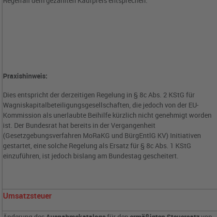
Regelfall dem gezahlten Kaufpreis entsprechen.
Praxishinweis:
Dies entspricht der derzeitigen Regelung in § 8c Abs. 2 KStG für
Wagniskapitalbeteiligungsgesellschaften, die jedoch von der EU-
Kommission als unerlaubte Beihilfe kürzlich nicht genehmigt worden
ist. Der Bundesrat hat bereits in der Vergangenheit
(Gesetzgebungsverfahren MoRaKG und BürgEntlG KV) Initiativen
gestartet, eine solche Regelung als Ersatz für § 8c Abs. 1 KStG
einzuführen, ist jedoch bislang am Bundestag gescheitert.
Umsatzsteuer
Änderung des
Ausnahmekatalogs
für den
ermäßigten Steuersatz
von