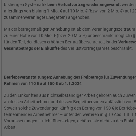
bisherigen Systematik
beim Verlustvortrag wieder angewandt
werden.
allerdings von bislang 1 Mio. € auf 10 Mio. € (bzw. von 2 Mio. €) auf 20
zusammenveranlagte Ehegatten) angehoben.
Mit der betragsmäßigen Anhebung ist ab dem Veranlagungszeitraum 2
zu einer Höhe von 10 Mio. € (bzw. 20 Mio. €)
unbeschränkt möglich (§ 
für den Teil, der diesen erhöhten Betrag überschreitet, ist der
Verlustv
Gesamtbetrags der Einkünfte
des Verlustvortragsjahres beschränkt.
Betriebsveranstaltungen: Anhebung des Freibetrags für Zuwendunge
Rahmen von 110 € auf 150 € ab 1.1.2024
Zu den Einkünften aus nichtselbständiger Arbeit gehören auch Zuwe
an dessen Arbeitnehmer und dessen Begleitpersonen anlässlich von 
Soweit solche Zuwendungen künftig den Betrag von 150 € je Betriebs
teilnehmenden Arbeitnehmer – unter den weiteren in § 19 Abs. 1 S. 1
Voraussetzungen – nicht übersteigen, gehören sie nicht zu den Einkü
Arbeit.