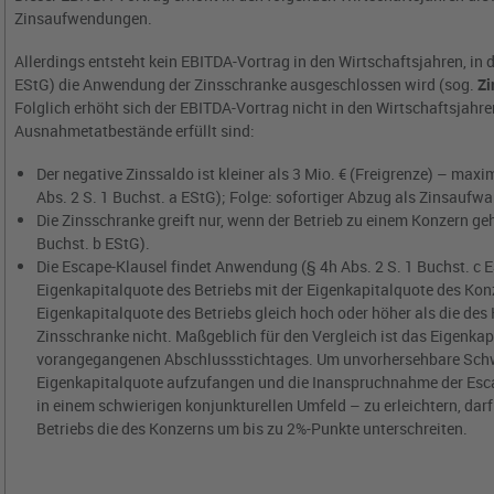
Zinsaufwendungen.
Allerdings entsteht kein EBITDA-Vortrag in den Wirtschaftsjahren, in
EStG) die Anwendung der Zinsschranke ausgeschlossen wird (sog.
Zi
Folglich erhöht sich der EBITDA-Vortrag nicht in den Wirtschaftsjahr
Ausnahmetatbestände erfüllt sind:
Der negative Zinssaldo ist kleiner als 3 Mio. € (Freigrenze) – max
Abs. 2 S. 1 Buchst. a EStG); Folge: sofortiger Abzug als Zinsaufw
Die Zinsschranke greift nur, wenn der Betrieb zu einem Konzern geh
Buchst. b EStG).
Die Escape-Klausel findet Anwendung (§ 4h Abs. 2 S. 1 Buchst. c E
Eigenkapitalquote des Betriebs mit der Eigenkapitalquote des Konz
Eigenkapitalquote des Betriebs gleich hoch oder höher als die des 
Zinsschranke nicht. Maßgeblich für den Vergleich ist das Eigenka
vorangegangenen Abschlussstichtages. Um unvorhersehbare Sc
Eigenkapitalquote aufzufangen und die Inanspruchnahme der Esc
in einem schwierigen konjunkturellen Umfeld – zu erleichtern, dar
Betriebs die des Konzerns um bis zu 2%-Punkte unterschreiten.