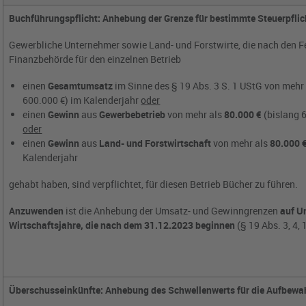
Buchführungspflicht: Anhebung der Grenze für bestimmte Steuerpflic
Gewerbliche Unternehmer sowie Land- und Forstwirte, die nach den F
Finanzbehörde für den einzelnen Betrieb
einen
Gesamtumsatz
im Sinne des § 19 Abs. 3 S. 1 UStG von mehr
600.000 €) im Kalenderjahr
oder
einen
Gewinn
aus
Gewerbebetrieb
von mehr als
80.000 €
(bislang 6
oder
einen
Gewinn
aus
Land- und Forstwirtschaft
von mehr als
80.000 
Kalenderjahr
gehabt haben, sind verpflichtet, für diesen Betrieb Bücher zu führen.
Anzuwenden
ist die Anhebung der Umsatz- und Gewinngrenzen
auf U
Wirtschaftsjahre, die nach dem 31.12.2023 beginnen
(§ 19 Abs. 3, 4,
Überschusseinkünfte: Anhebung des Schwellenwerts für die Aufbewa