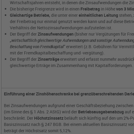
Wirtschaftsjahren entsteht, in denen die Zinsaufwendungen die Zin
Die bisherige Freigrenze wird in einen
Freibetrag
in Höhe
von 3 Mio
Gleichartige Betriebe,
die unter einer
einheitlichen Leitung
stehen,
der Freibetrag nur einmal genutzt werden kann und auf diese Bet
Verhältnis der Nettozinsaufwendungen aufzuteilen ist.
Der Begriff der
Zinsaufwendungen
(bisher nur Vergütungen für Fr
„wirtschaftlich gleichwertige Aufwendungen und sonstige Aufwendu
Beschaffung von Fremdkapital
” erweitert (z.B. Gebühren für Vermit
mit der Fremdkapitalbeschaffung und -vergütung).
Der Begriff der
Zinserträge
erweitert und erfasst nunmehr ausdrück
gleichwertige Erträge im Zusammenhang mit Kapitalforderungen.
Einführung einer Zinshöhenschranke bei grenzüberschreitenden Darl
Bei Zinsaufwendungen aufgrund einer Geschäftsbeziehung zwische
(im Sinne des § 1 Abs. 2 AStG) wird der
Betriebsausgabenabzug
auf 
beschränkt. Der
Höchstzinssatz
beläuft sich künftig auf den um 2%-P
Basiszinssatz nach § 247 BGB. Bei einem aktuellen Basiszinssatz vo
beträgt der Höchstsatz somit 5,12%.