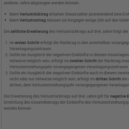
anderen Jahre abgezogen werden können.
Beim
Verlustrücktrag
erhalten Steuerzahler postwendend eine Ers
Beim
Verlustvortrag
müssen sie hingegen einige Zeit auf den Geld
Die
zeitliche Erweiterung
des Verlustrücktrags auf drei Jahre folgt de
Im
ersten Schritt
erfolgt der Rücktrag in den unmittelbar vorange
Veranlagungszeitraum.
Sollte ein Ausgleich der negativen Einkünfte in diesem Veranlagu
teilweise möglich sein, erfolgt im
zweiten Schritt
der Rücktrag inso
Verlustentstehungsjahr vorangegangenen Veranlagungszeitraum
Sollte ein Ausgleich der negativen Einkünfte auch in diesem zwe
nicht oder nur teilweise möglich sein, erfolgt im
dritten Schritt
der 
dritten, dem Verlustentstehungsjahr vorangegangenen Veranlagu
Die Erweiterung des Verlustrücktrags auf drei Jahre gilt für
negative E
Ermittlung des Gesamtbetrags der Einkünfte des Verlustentstehungsj
werden können