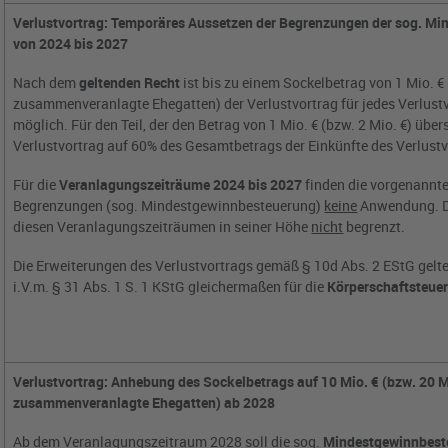
Verlustvortrag: Temporäres Aussetzen der Begrenzungen der sog. M
von 2024 bis 2027
Nach dem
geltenden Recht
ist bis zu einem Sockelbetrag von 1 Mio. € 
zusammenveranlagte Ehegatten) der Verlustvortrag für jedes Verlust
möglich. Für den Teil, der den Betrag von 1 Mio. € (bzw. 2 Mio. €) übers
Verlustvortrag auf 60% des Gesamtbetrags der Einkünfte des Verlust
Für die
Veranlagungszeiträume 2024 bis 2027
finden die vorgenannt
Begrenzungen (sog. Mindestgewinnbesteuerung)
keine
Anwendung. De
diesen Veranlagungszeiträumen in seiner Höhe
nicht
begrenzt.
Die Erweiterungen des Verlustvortrags gemäß § 10d Abs. 2 EStG gelt
i.V.m. § 31 Abs. 1 S. 1 KStG gleichermaßen für die
Körperschaftsteue
Verlustvortrag: Anhebung des Sockelbetrags auf 10 Mio. € (bzw. 20 Mi
zusammenveranlagte Ehegatten) ab 2028
Ab dem Veranlagungszeitraum 2028 soll die sog.
Mindestgewinnbest