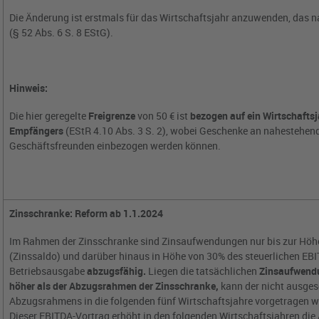
Die Änderung ist erstmals für das Wirtschaftsjahr anzuwenden, das 
(§ 52 Abs. 6 S. 8 EStG).
Hinweis:
Die hier geregelte
Freigrenze
von 50 € ist
bezogen auf ein Wirtschafts
Empfängers
(EStR 4.10 Abs. 3 S. 2), wobei Geschenke an nahestehen
Geschäftsfreunden einbezogen werden können.
Zinsschranke: Reform ab 1.1.2024
Im Rahmen der Zinsschranke sind Zinsaufwendungen nur bis zur Höhe
(Zinssaldo) und darüber hinaus in Höhe von 30% des steuerlichen EBI
Betriebsausgabe
abzugsfähig.
Liegen die tatsächlichen
Zinsaufwend
höher als der Abzugsrahmen der Zinsschranke,
kann der nicht ausges
Abzugsrahmens in die folgenden fünf Wirtschaftsjahre vorgetragen 
Dieser EBITDA-Vortrag erhöht in den folgenden Wirtschaftsjahren die