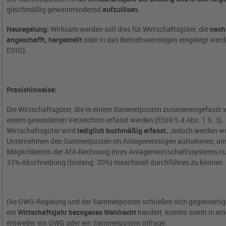
gleichmäßig gewinnmindernd
aufzulösen.
Neuregelung:
Wirksam werden soll dies für Wirtschaftsgüter, die
nach
angeschafft, hergestellt
oder in das Betriebsvermögen eingelegt werde
EStG).
Praxishinweise:
Die Wirtschaftsgüter, die in einem Sammelposten zusammengefasst
einem gesonderten Verzeichnis erfasst werden (EStR 5.4 Abs. 1 S. 3).
Wirtschaftsgüter wird
lediglich buchmäßig erfasst.
Jedoch werden wo
Unternehmen den Sammelposten im Anlagevermögen aufnehmen, um d
Möglichkeiten der AfA-Rechnung ihres Anlagenwirtschaftssystems nut
33%-Abschreibung (bislang: 20%) maschinell durchführen zu können.
Die GWG-Regelung und der Sammelposten schließen sich gegenseitig a
ein
Wirtschaftsjahr bezogenes Wahlrecht
handelt, kommt somit in ei
entweder ein GWG oder ein Sammelposten infrage.