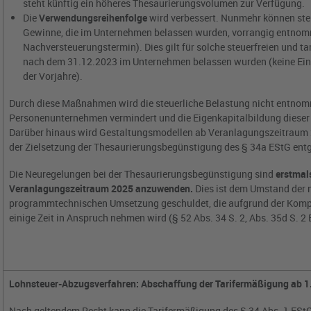
steht künftig ein höheres Thesaurierungsvolumen zur Verfügung.
Die
Verwendungsreihenfolge
wird verbessert. Nunmehr können steu
Gewinne, die im Unternehmen belassen wurden, vorrangig entnom
Nachversteuerungstermin). Dies gilt für solche steuerfreien und ta
nach dem 31.12.2023 im Unternehmen belassen wurden (keine Ein
der Vorjahre).
Durch diese Maßnahmen wird die steuerliche Belastung nicht entno
Personenunternehmen vermindert und die Eigenkapitalbildung dieser
Darüber hinaus wird Gestaltungsmodellen ab Veranlagungszeitraum 
der Zielsetzung der Thesaurierungsbegünstigung des § 34a EStG ent
Die Neuregelungen bei der Thesaurierungsbegünstigung sind
erstmal
Veranlagungszeitraum 2025 anzuwenden.
Dies ist dem Umstand der
programmtechnischen Umsetzung geschuldet, die aufgrund der Kompl
einige Zeit in Anspruch nehmen wird (§ 52 Abs. 34 S. 2, Abs. 35d S. 2
Lohnsteuer-Abzugsverfahren: Abschaffung der Tarifermäßigung ab 1
Nach geltendem Recht kann die Tarifermäßigung des § 34 Abs. 1 EStG