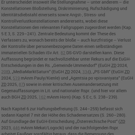
Er unterscheidet insoweit iRe Stellungnahme – unter anderem – die
Konstellationen Bloßstellung, Diskriminierung, Rufschädigung und
Identitätsdiebstahl einerseits sowie Angst-, Stress- und
Kontrollverlustkonstellationen andererseits, wobei diese
Konstellationen den relevanten Fallgruppen zugeordnet werden (Kap.
5 E 3, S. 229–241). Zentrale Bedeutung kommt der These des
Verfassers zu, wonach bereits der bloße – auch kurzfristige – Verlust
der Kontrolle über personenbezogene Daten einen selbständigen
immateriellen Schaden iSv
Art.
82
DS-GVO
darstellen kann. Diese
Auffassung begründet er nachvollziehbar unter Rekurs auf die
EuGH-
Entscheidungen
in den Rs. „Gemeinde Ummendorf“ (
EuGH
ZD
2024,
208
), „MediaMarktSaturn“ (
EuGH
ZD
2024,
334
), „PS GbR“ (
EuGH
ZD
2024,
519
mAnm Pauly/Kienle) und „Agentsia po vpisvaniyata“ (
EuGH
ZD
2025,
87
) sowie in einer kritischen Auseinandersetzung mit
Gegenauffassungen in Lit. und nationaler Rspr. (und hier vor allem
auch
BGH
ZD
2025,
162
mAnm Horn) (Kap. 5 E c, S. 238–239).
Nach Kapitel 6 zur Haftungsbefreiung (S. 244–259) befasst sich
sodann Kapitel 7 mit der Höhe des Schadenersatzes (S. 260–280).
Auf Grundlage der
EuGH-Entscheidung
„Österreichische Post“ (
ZD
2023,
446
mAnm Mekat/Logocki) und der nachfolgenden Rspr.
arbeitet Faußner sorgfältig heraus, dass die Bemessung des