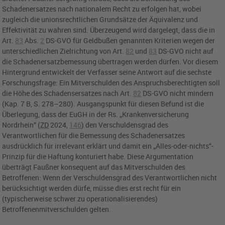
Schadenersatzes nach nationalem Recht zu erfolgen hat, wobei
zugleich die unionsrechtlichen Grundsätze der Äquivalenz und
Effektivität zu wahren sind. Überzeugend wird dargelegt, dass die in
Art.
83
Abs.
2
DS-GVO
für Geldbußen genannten Kriterien wegen der
unterschiedlichen Zielrichtung von
Art.
82
und
83
DS-GVO
nicht auf
die Schadenersatzbemessung übertragen werden dürfen. Vor diesem
Hintergrund entwickelt der Verfasser seine Antwort auf die sechste
Forschungsfrage: Ein Mitverschulden des Anspruchsberechtigten soll
die Höhe des Schadensersatzes nach
Art.
82
DS-GVO
nicht mindern
(Kap. 7 B, S. 278–280). Ausgangspunkt für diesen Befund ist die
Überlegung, dass der
EuGH
in der Rs. „Krankenversicherung
Nordrhein“ (
ZD
2024,
146
) den Verschuldensgrad des
Verantwortlichen für die Bemessung des Schadenersatzes
ausdrücklich für irrelevant erklärt und damit ein „Alles-oder-nichts“-
Prinzip für die Haftung konturiert habe. Diese Argumentation
überträgt Faußner konsequent auf das Mitverschulden des
Betroffenen: Wenn der Verschuldensgrad des Verantwortlichen nicht
berücksichtigt werden dürfe, müsse dies erst recht für ein
(typischerweise schwer zu operationalisierendes)
Betroffenenmitverschulden gelten.