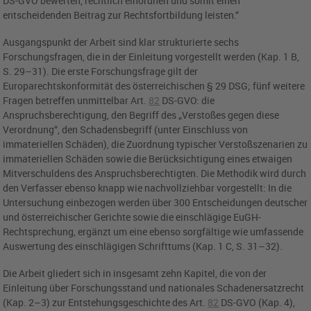
DS-GVO
bewerten, rechtlich einordnen und somit einen
entscheidenden Beitrag zur Rechtsfortbildung leisten.“
Ausgangspunkt der Arbeit sind klar strukturierte sechs
Forschungsfragen, die in der Einleitung vorgestellt werden (Kap. 1 B,
S. 29–31). Die erste Forschungsfrage gilt der
Europarechtskonformität des österreichischen
§ 29 DSG
; fünf weitere
Fragen betreffen unmittelbar
Art.
82
DS-GVO
: die
Anspruchsberechtigung, den Begriff des „Verstoßes gegen diese
Verordnung“, den Schadensbegriff (unter Einschluss von
immateriellen Schäden), die Zuordnung typischer Verstoßszenarien zu
immateriellen Schäden sowie die Berücksichtigung eines etwaigen
Mitverschuldens des Anspruchsberechtigten. Die Methodik wird durch
den Verfasser ebenso knapp wie nachvollziehbar vorgestellt: In die
Untersuchung einbezogen werden über 300 Entscheidungen deutscher
und österreichischer Gerichte sowie die einschlägige EuGH-
Rechtsprechung, ergänzt um eine ebenso sorgfältige wie umfassende
Auswertung des einschlägigen Schrifttums (Kap. 1 C, S. 31–32).
Die Arbeit gliedert sich in insgesamt zehn Kapitel, die von der
Einleitung über Forschungsstand und nationales Schadenersatzrecht
(Kap. 2–3) zur Entstehungsgeschichte des
Art.
82
DS-GVO
(Kap. 4),