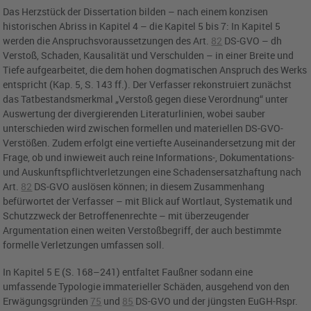
Das Herzstück der Dissertation bilden – nach einem konzisen
historischen Abriss in Kapitel 4 – die Kapitel 5 bis 7: In Kapitel 5
werden die Anspruchsvoraussetzungen des
Art.
82
DS-GVO
– dh
Verstoß, Schaden, Kausalität und Verschulden – in einer Breite und
Tiefe aufgearbeitet, die dem hohen dogmatischen Anspruch des Werks
entspricht (Kap. 5, S. 143 ff.). Der Verfasser rekonstruiert zunächst
das Tatbestandsmerkmal „Verstoß gegen diese Verordnung“ unter
Auswertung der divergierenden Literaturlinien, wobei sauber
unterschieden wird zwischen formellen und materiellen DS-GVO-
Verstößen. Zudem erfolgt eine vertiefte Auseinandersetzung mit der
Frage, ob und inwieweit auch reine Informations-, Dokumentations-
und Auskunftspflichtverletzungen eine Schadensersatzhaftung nach
Art.
82
DS-GVO
auslösen können; in diesem Zusammenhang
befürwortet der Verfasser – mit Blick auf Wortlaut, Systematik und
Schutzzweck der Betroffenenrechte – mit überzeugender
Argumentation einen weiten Verstoßbegriff, der auch bestimmte
formelle Verletzungen umfassen soll.
In Kapitel 5 E (S. 168–241) entfaltet Faußner sodann eine
umfassende Typologie immaterieller Schäden, ausgehend von den
Erwägungsgründen
75
und
85
DS-GVO
und der jüngsten EuGH-Rspr.