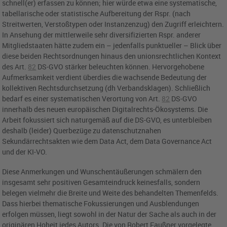
schnell(er) erfassen zu können; hier würde etwa eine systematische,
tabellarische oder statistische Aufbereitung der Rspr. (nach
Streitwerten, Verstoßtypen oder Instanzenzug) den Zugriff erleichtern.
In Ansehung der mittlerweile sehr diversifizierten Rspr. anderer
Mitgliedstaaten hätte zudem ein – jedenfalls punktueller – Blick über
diese beiden Rechtsordnungen hinaus den unionsrechtlichen Kontext
des
Art.
82
DS-GVO
stärker beleuchten können. Hervorgehobene
Aufmerksamkeit verdient überdies die wachsende Bedeutung der
kollektiven Rechtsdurchsetzung (dh Verbandsklagen). Schließlich
bedarf es einer systematischen Verortung von
Art.
82
DS-GVO
innerhalb des neuen europäischen Digitalrechts-Ökosystems. Die
Arbeit fokussiert sich naturgemäß auf die DS-GVO, es unterbleiben
deshalb (leider) Querbezüge zu datenschutznahen
Sekundärrechtsakten wie dem Data Act, dem Data Governance Act
und der KI-VO.
Diese Anmerkungen und Wunschentäußerungen schmälern den
insgesamt sehr positiven Gesamteindruck keinesfalls, sondern
belegen vielmehr die Breite und Weite des behandelten Themenfelds.
Dass hierbei thematische Fokussierungen und Ausblendungen
erfolgen müssen, liegt sowohl in der Natur der Sache als auch in der
originären Hoheit jedes Autors. Die von Robert Faußner vorgelegte