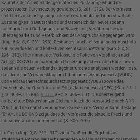
Kapitel 8 der Arbeit ist der gerichtlichen Zuständigkeit und der
prozessualen Durchsetzung gewidmet (S. 281–312). Der Verfasser
stellt hier zunächst gelungen die internationale und innerstaatliche
Zuständigkeit in Deutschland und Österreich dar, bevor sodann
ausführlich auf Darlegungs- und Beweislast, Verjährung sowie
Übertragbarkeit und Vererblichkeit des Anspruchs eingegangen wird
(Kap. 8 A–C, S. 281–296). Besonders praxisrelevant ist der Abschnitt
zur individuellen und kollektiven Rechtsdurchsetzung (Kap. 8 D, S.
296–312). Hier nimmt der Verfasser die Rolle von Verbänden nach
Art.
80
DS-GVO
und nationalen Umsetzungsakten in den Blick, bevor
sodann die neuen Verbandsklageinstrumente analysiert werden, insb.
das deutsche Verbandsklagenrichtlinienumsetzungsgesetz (VRUG)
und Verbraucherrechtedurchsetzungsgesetz (VDuG) sowie das
österreichische Qualitäts- und Ediktsdateiengesetz (QEG) (Kap.
8 D II
1
, S. 304–312; Kap.
8 D II 1
a–c, S. 305–311). Die überzeugend
aufbereitete Diskussion zur Gleichartigkeit der Ansprüche nach
§
15
VDuG
und den damit verbundenen Grenzen der Verbandsabhilfeklage
für
Art.
82
DS-GVO
zeigt, dass der Verfasser die aktuelle Praxis und
Lit. souverän durchdrungen hat (S. 306–307).
Im Fazit (Kap. 9, S. 313–317) zieht Faußner die Ergebnisse
strukturiert entlang der sechs leitenden Forschungsfragen zusammen;