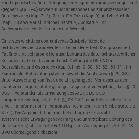
zur dogmatischen Durchdringung der Anspruchsvoraussetzungen und
-gegner (Kap. 5–6) sowie zur Schadenshöhe und zur prozessualen
Durchsetzung (Kap. 7–8) führen. Ein Fazit (Kap. 9) und ein Ausblick
(Kap. 10) sowie ausführliche Literatur-, Judikatur- und
Sachwortverzeichnisse runden das Werk ab.
Ein erstes wichtiges dogmatisches Ergebnis liefert der
rechtsvergleichend angelegte dritte Teil der Arbeit. Dort präsentiert
Faußner eine belastbare Herausarbeitung des datenschutzrechtlichen
Schadenersatzrechts vor und nach Geltung der DS-GVO in
Deutschland und Österreich (Kap. 3, insb. S. 58–63, 62–63, 71). Im
Zentrum der Betrachtung steht insoweit die Analyse von
§ 29 DSG
:
Unter Auswertung von Rspr. und Lit. gelangt der Verfasser zu dem
pointierten, argumentativ gelungen abgestützten Ergebnis, dass
§ 29
DSG
– verstanden als Umsetzung des
Art.
82
DS-GVO
–
europarechtswidrig sei, da
Art.
82
DS-GVO
unmittelbar gelte und für
eine „Transformation“ in nationales Recht kein Raum bleibe (Kap. 3 B,
S. 71). Die Argumentation trägt belastbar, da sie sowohl
systematische Erwägungen (Vorrang und unmittelbare Geltung des
Unionsrechts) als auch die EuGH-Rspr. zur Auslegung des
Art.
82
DS-
GVO
überzeugend einbezieht.