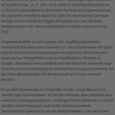
im Ausblick (Kap. 10, S. 318–323) ordnet er die Entwicklung des
Art.
82
DS-GVO
überzeugend in die weitere Rechtsprechungsentwicklung
ein und weist zutreffend darauf hin, dass im untersuchten Zeitraum
weniger als ein Viertel der Klagen erfolgreich war, was die hohe
Darlegungslast insb. beim immateriellen Schaden unterstreicht (S.
323).
Insgesamt handelt es sich um eine sehr sorgfältig gearbeitete,
methodisch klar konturierte Dissertation. Die Konzentration auf sechs
präzise definierte Forschungsfragen ermöglicht es, ein breites und
dynamisches Themenfeld in eine gut handhabbare Struktur zu
bringen. Besonders hervorzuheben sind die Aktualität sowie die enge
Verzahnung von Normdogmatik und Rechtsprechungsauswertung, die
die Arbeit gleichermaßen für Wissenschaft und Praxis wertvoll
machen.
Es sei dem Rezensenten im Folgenden erlaubt, einige Wünsche zu
Vertiefungen zu formulieren, für die der Verfasser aber jedenfalls eine
wertvolle Grundlage gelegt hat: An einigen Stellen hätte man sich eine
stärkere Verdichtung und zusätzliche systematisierende
Zwischenfazits gewünscht, um die übergreifenden Linien der Arbeit