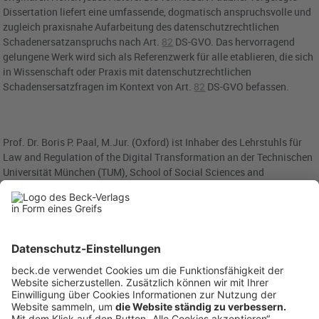
Dissertation liefert eine umfassende, dogmatisch anspruchsvolle und
zugleich praxisnahe Aufarbeitung des datenschutzrechtlichen
Schadenersatzanspruchs nach
Art.
82
DS-GVO
. Das hervorragend
gelungene Werk wird sich als Referenzwerk für alle etablieren, die sich
in Wissenschaft oder Praxis mit datenschutzrechtlichen
Schadensersatzfragen im Kontext von
Art.
82
DS-GVO
befassen.
Prof. Dr. Boris P. Paal, M.Jur. (Oxford) ist Inhaber des Lehrstuhls für
Law and Regulation of the Digital Transformation an der Technischen
Universität München (TUM), School of Social Sciences and
Technology, Department of Governance, und Of Counsel bei
BAUMGARTNER BAUMANN.
Anzeigen: