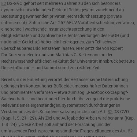
82
DS-GVO
gehört seit mehreren Jahren zu den sich besonders
dynamisch entwickelnden Feldern iRd insgesamt zunehmend an
Bedeutung gewinnenden privaten Rechtsdurchsetzung (private
enforcement). Zahlreiche
Art. 267
AEUV-Vorabentscheidungverfahren,
eine schnell wachsende Instanzrechtsprechung in den
Mitgliedstaaten und zahlreiche Leitentscheidungen des
EuGH
(und
nationaler Gerichte) haben ein heterogenes, zum Teil schwer
überschaubares Bild entstehen lassen. Hier setzt die von Robert
Faußner vorgelegte und von Matthias C. Kettemann an der
Rechtswissenschaftlichen Fakultät der Universität Innsbruck betreute
Dissertation an – und kommt somit zur rechten Zeit.
Bereits in der Einleitung verortet der Verfasser seine Untersuchung
gelungen im Kontext hoher Bußgelder, massenhafter Datenpannen
und prominenter Verfahren – etwa zum sog. „Facebook-Scraping“-
Sachverhalt – und begründet hierdurch überzeugend die praktische
Relevanz eines eigenständigen, systematisch durchdrungenen
Verständnisses des Schadenersatzanspruchs nach
Art.
82
DS-GVO
(Kap. 1, S. 21–29). Als Ziel und Aufgabe der Arbeit wird benannt (Kap.
1, S. 24): „Diese Arbeit soll anhand der Forschung und der
umfassenden Rechtsprechung sämtliche Fragestellungen des
Art.
82