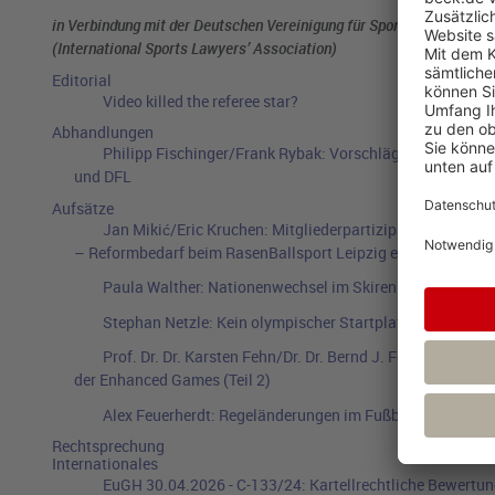
in Verbindung mit der Deutschen Vereinigung für Sportrecht e. V. – 
(International Sports Lawyers’ Association)
Editorial
Video killed​ the​ referee​ star?
Abhandlungen
Philipp Fischinger/Frank Rybak:
Vorschläge für eine Neu
und DFL
Aufsätze
Jan Mikić/Eric Kruchen:
Mitgliederpartizipation in Fuß
– Reformbedarf beim RasenBallsport Leipzig e.V.
Paula Walther:
Nationenwechsel im Skirennsport – Bosm
Stephan Netzle:
Kein olympischer Startplatz aus Gleichs
Prof. Dr. Dr. Karsten Fehn/Dr. Dr. Bernd J. Fehn/Tripp Ha
der Enhanced Games (Teil 2)
Alex Feuerherdt:
Regeländerungen im Fußball: Mehr Temp
Rechtsprechung
Internationales
EuGH
30.04.2026
-
C-133/24
:
Kartellrechtliche Bewertu