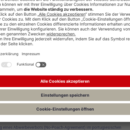
Konstanzer Arbeitskreis für Deutsches und Internationales Sportrecht – und 
3
gestaltung des Rechts der Spielerregistrierung im Transferrecht von DF
3
ballvereinen zwischen Verbandszwang und Machtinteresse von Investore
3
an auf Ski?
3
tellungszielen
3
ston/Prof. Dr. Jörg C. Brokmann:
Zur sport(straf)rechtlichen Einordnung
3
o, weniger Unsportlichkeiten
3
ng eines Abwerbeverbots (No-Poach-Agreement) im portugiesischen