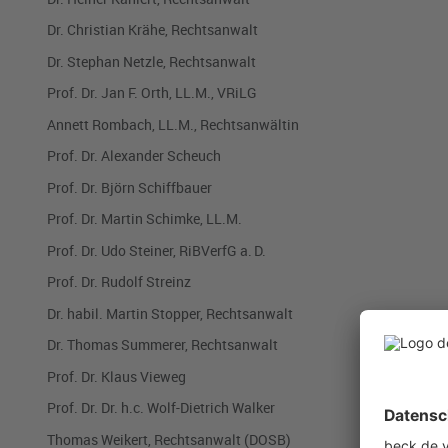
Dr. Christian Krähe, Rechtsanwalt
Dr. Stephan Netzle, Rechtsanwalt
Prof. Dr. Jan F. Orth, LL.M., VRiLG
Annett Rombach, LL.M., Rechtsanwältin
Prof. Dr. Alexander Scheuch
Prof. Dr. Björn Schiffbauer
Prof. Dr. Martin Schimke, LL.M.
Prof. Dr. Udo Steiner, RiBVerfG a. D.
Prof. Dr. Rudolf Streinz
Dr. habil. Martin Stopper, Rechtsanwalt
Dr. Thomas Summerer, Rechtsanwalt
Prof. Dr. Klaus Vieweg
Prof. Dr. Dr. h.c. Wolf-Dietrich Walker
Thomas Weikert, Rechtsanwalt (DOSB)