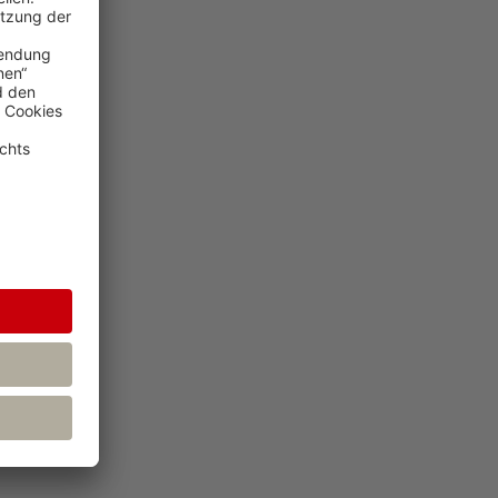
der ISLA
37
B
38
n
49
64
69
75
84