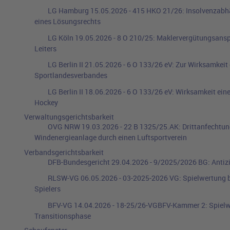
LG Hamburg
15.05.2026
-
415 HKO 21/26
:
Insolvenzabh
eines Lösungsrechts
LG Köln
19.05.2026
-
8 O 210/25
:
Maklervergütungsanspr
Leiters
LG Berlin II
21.05.2026
-
6 O 133/26 eV
:
Zur Wirksamkeit
Sportlandesverbandes
LG Berlin II
18.06.2026
-
6 O 133/26 eV
:
Wirksamkeit ein
Hockey
Verwaltungsgerichtsbarkeit
OVG NRW
19.03.2026
-
22 B 1325/25.AK
:
Drittanfechtun
Windenergieanlage durch einen Luftsportverein
Verbandsgerichtsbarkeit
DFB-Bundesgericht
29.04.2026
-
9/2025/2026 BG
:
Antiz
RLSW-VG
06.05.2026
-
03-2025-2026 VG
:
Spielwertung b
Spielers
BFV-VG
14.04.2026
-
18-25/26-VGBFV-Kammer 2
:
Spielw
Transitionsphase