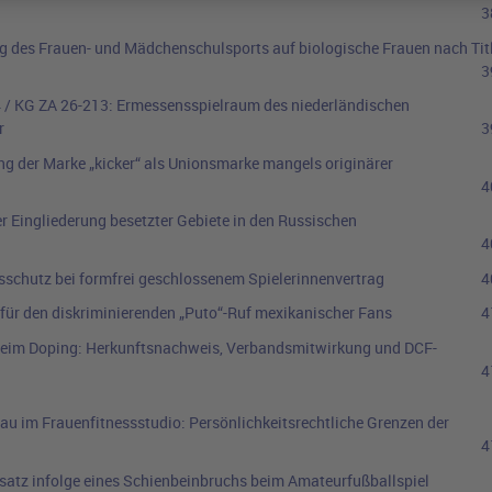
3
 des Frauen- und Mädchenschulsports auf biologische Frauen nach Tit
3
 / KG ZA 26-213
:
Ermessensspielraum des niederländischen
r
3
g der Marke „kicker“ als Unionsmarke mangels originärer
4
r Eingliederung besetzter Gebiete in den Russischen
4
schutz bei formfrei geschlossenem Spielerinnenvertrag
4
ür den diskriminierenden „Puto“-Ruf mexikanischer Fans
4
eim Doping: Herkunftsnachweis, Verbandsmitwirkung und DCF-
4
au im Frauenfitnessstudio: Persönlichkeitsrechtliche Grenzen der
4
atz infolge eines Schienbeinbruchs beim Amateurfußballspiel