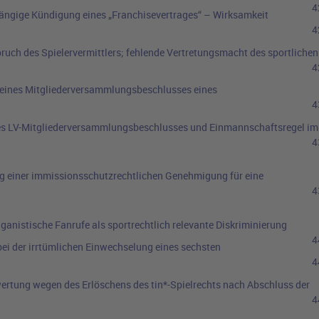
4
ängige Kündigung eines „Franchisevertrages“ – Wirksamkeit
4
uch des Spielervermittlers; fehlende Vertretungsmacht des sportlichen
4
 eines Mitgliederversammlungsbeschlusses eines
4
es LV-Mitgliederversammlungsbeschlusses und Einmannschaftsregel im
4
g einer immissionsschutzrechtlichen Genehmigung für eine
4
iganistische Fanrufe als sportrechtlich relevante Diskriminierung
4
ei der irrtümlichen Einwechselung eines sechsten
4
ertung wegen des Erlöschens des tin*-Spielrechts nach Abschluss der
4