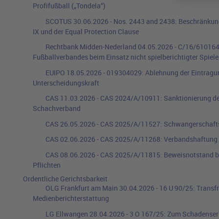
Profifußball („Tondela“)
SCOTUS
30.06.2026
-
Nos. 2443 and 2438
:
Beschränkung
IX und der Equal Protection Clause
Rechtbank Midden-Nederland
04.05.2026
-
C/16/610164
Fußballverbandes beim Einsatz nicht spielberichtigter Spiele
EUIPO
18.05.2026
-
019304029
:
Ablehnung der Eintragun
Unterscheidungskraft
CAS
11.03.2026
-
CAS 2024/A/10911
:
Sanktionierung de
Schachverband
CAS
26.05.2026
-
CAS 2025/A/11527
:
Schwangerschafts
CAS
02.06.2026
-
CAS 2025/A/11268
:
Verbandshaftung f
CAS
08.06.2026
-
CAS 2025/A/11815
:
Beweisnotstand b
Pflichten
Ordentliche Gerichtsbarkeit
OLG Frankfurt am Main
30.04.2026
-
16 U 90/25
:
Transfr
Medienberichterstattung
LG Ellwangen
28.04.2026
-
3 O 167/25
:
Zum Schadensers